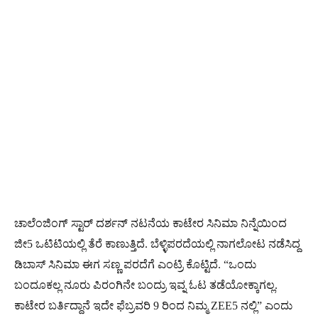
ಚಾಲೆಂಜಿಂಗ್ ಸ್ಟಾರ್ ದರ್ಶನ್ ನಟನೆಯ ಕಾಟೇರ ಸಿನಿಮಾ ನಿನ್ನೆಯಿಂದ
ಜೀ5 ಒಟಿಟಿಯಲ್ಲಿ ತೆರೆ ಕಾಣುತ್ತಿದೆ. ಬೆಳ್ಳಿಪರದೆಯಲ್ಲಿ ನಾಗಲೋಟ ನಡೆಸಿದ್ದ
ಡಿಬಾಸ್ ಸಿನಿಮಾ ಈಗ ಸಣ್ಣ ಪರದೆಗೆ ಎಂಟ್ರಿ ಕೊಟ್ಟಿದೆ. “ಒಂದು
ಬಂದೂಕಲ್ಲ ನೂರು ಪಿರಂಗಿನೇ ಬಂದ್ರು ಇವ್ನ ಓಟ ತಡೆಯೋಕ್ಕಾಗಲ್ಲ.
ಕಾಟೇರ ಬರ್ತಿದ್ದಾನೆ ಇದೇ ಫೆಬ್ರವರಿ 9 ರಿಂದ ನಿಮ್ಮ ZEE5 ನಲ್ಲಿ” ಎಂದು