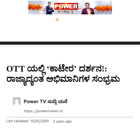
ಸ್ಸಾಂ’ ಅಭಿಯಾನ
ನ್ಯೂಸ್ ಕಾರ್ಪ್‌ಗೆ ಎಐಯಿಂದ ಸಂಕಷ್ಟ: ಆಸ್ಟ್ರೇಲಿಯಾದಲ್ಲಿ ಚ
OTT ಯಲ್ಲಿ ‘ಕಾಟೇರ’ ದರ್ಶನ!:
ರಾಜ್ಯಾದ್ಯಂತ ಅಭಿಮಾನಿಗಳ ಸಂಭ್ರಮ
Power TV ಸುದ್ದಿ ಮನೆ
https://powertvnews.in
Last Updated:
10/02/2024
2 years ago