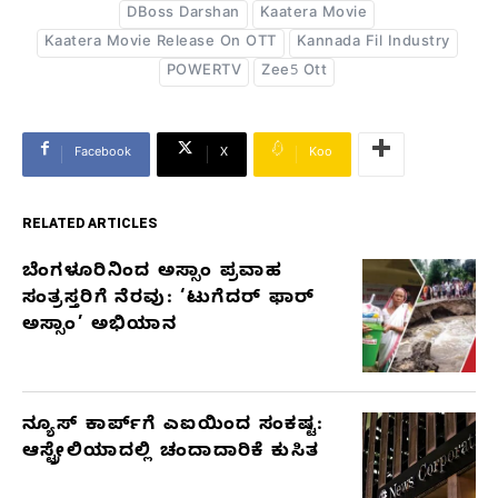
DBoss Darshan
Kaatera Movie
Kaatera Movie Release On OTT
Kannada Fil Industry
POWERTV
Zee5 Ott
Facebook
X
Koo
RELATED ARTICLES
ಬೆಂಗಳೂರಿನಿಂದ ಅಸ್ಸಾಂ ಪ್ರವಾಹ
RELATED
ಸಂತ್ರಸ್ತರಿಗೆ ನೆರವು: ‘ಟುಗೆದರ್ ಫಾರ್
ARTICLES
ಅಸ್ಸಾಂ’ ಅಭಿಯಾನ
ನ್ಯೂಸ್ ಕಾರ್ಪ್‌ಗೆ ಎಐಯಿಂದ ಸಂಕಷ್ಟ:
ಆಸ್ಟ್ರೇಲಿಯಾದಲ್ಲಿ ಚಂದಾದಾರಿಕೆ ಕುಸಿತ