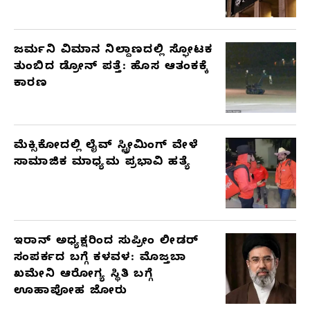
ಜರ್ಮನಿ ವಿಮಾನ ನಿಲ್ದಾಣದಲ್ಲಿ ಸ್ಫೋಟಕ
ತುಂಬಿದ ಡ್ರೋನ್ ಪತ್ತೆ: ಹೊಸ ಆತಂಕಕ್ಕೆ
ಕಾರಣ
ಮೆಕ್ಸಿಕೋದಲ್ಲಿ ಲೈವ್ ಸ್ಟ್ರೀಮಿಂಗ್ ವೇಳೆ
ಸಾಮಾಜಿಕ ಮಾಧ್ಯಮ ಪ್ರಭಾವಿ ಹತ್ಯೆ
ಇರಾನ್ ಅಧ್ಯಕ್ಷರಿಂದ ಸುಪ್ರೀಂ ಲೀಡರ್
ಸಂಪರ್ಕದ ಬಗ್ಗೆ ಕಳವಳ: ಮೊಜ್ತಬಾ
ಖಮೇನಿ ಆರೋಗ್ಯ ಸ್ಥಿತಿ ಬಗ್ಗೆ
ಊಹಾಪೋಹ ಜೋರು