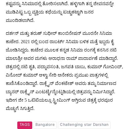
ಕಷ್ಟವನ್ನು ಸಿನಿಮಾದಲ್ಲಿ ತೋರಿಸಲಾಗಿದೆ. ಹಳ್ಳಿಗಾಗಿ ತನ್ನ ಜೀವನವನ್ನೇ
ಮುಡಿಪಿಟ್ಟ ಒಬ್ಬ ವ್ಯಕ್ತಿಯ ಕಥೆಯನ್ನು ಟಚ್ಚುಕಟ್ಟಾಗಿ ಜನರ
ಮುಂದಿಡಲಾಗಿದೆ.
ದರ್ಶನ್ ಮತ್ತು ತರುಣ್ ಸುಧೀರ್ ಕಾಂಬಿನೇಷನ್ ಮೂರನೇ ಸಿನಿಮಾ
ಕಾಟೇರ. 2021 ರಲ್ಲಿ ಬಂದ ರಾಬರ್ಟ್ ಸಿನಿಮಾ ಬಳಿಕ ಮತ್ತೆ ಇಬ್ಬರು ಕೈ
ಜೋಡಿಸಿದ್ದರು. ಕಾಟೇರ ಮೂಲಕ ಕನ್ನಡ ಸಿನಿಮಾ ರಂಗಕ್ಕೆ ಕನಸಿನ ನಟಿ
ಮಾಲಾಶ್ರೀ ಅವರ ಮಗಳು ಆರಾಧನಾ ರಾಮ್ ಪಾದಾರ್ಪಣೆ ಮಾಡಿದ್ದಾರೆ.
ಚಿತ್ರದಲ್ಲಿ ನಟಿ ಶೃತಿ, ಪದ್ಮಾವಸಂತಿ, ಜಗಪತಿ ಬಾಬು, ಕುಮಾರ್ ಗೋವಿಂದ್,
ವಿನೋದ್ ಕುಮಾರ್ ಆಳ್ವಾ ಸೇರಿ ಅನೇಕರು ಪ್ರಮುಖ ಪಾತ್ರಗಳಲ್ಲಿ
ಕಾಣಿಸಿಕೊಂಡಿದ್ದಾರೆ. ರಾಕ್ಲೈನ್ ವೆಂಕಟೇಶ್ ಅವರು ತಮ್ಮ ನಿರ್ಮಾಣದ
ಬ್ಯಾನರ್ ರಾಕ್ಲೈನ್ ಎಂಟರ್ಟೈನ್ಮೆಂಟ್ನಡಿಯಲ್ಲಿ ಚಿತ್ರವನ್ನು ನಿರ್ಮಿಸಿದ್ದಾರೆ.
ಇದೀಗ ಜೀ 5 ಒಟಿಟಿಯಲ್ಲೂ ಸ್ಟ್ರೀಮಿಂಗ್ ಆಗ್ತಿರುವ ಚಿತ್ರಕ್ಕೆ ಭರಪೂರ
ಮೆಚ್ಚುಗೆ ಸಿಗುತ್ತಿದೆ.
TAGS
Bangalore
Challenging star Darshan