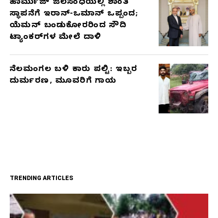
ಹಾರ್ಮುಜ್ ಜಲಸಂಧಿಯಲ್ಲಿ ಶಾಂತಿ
ಸ್ಥಾಪನೆಗೆ ಇರಾನ್-ಒಮಾನ್ ಒಪ್ಪಂದ;
ಯೆಮನ್ ಬಂಡುಕೋರರಿಂದ ಸೌದಿ
ಟ್ಯಾಂಕರ್‌ಗಳ ಮೇಲೆ ದಾಳಿ
ನೆಲಮಂಗಲ ಬಳಿ ಕಾರು ಪಲ್ಟಿ: ಇಬ್ಬರ
ದುರ್ಮರಣ, ಮೂವರಿಗೆ ಗಾಯ
TRENDING ARTICLES