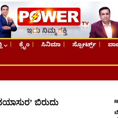
ದಿ
ಕ್ರೈಂ
ಸಿನಿಮಾ
ಸ್ಪೋರ್ಟ್ಸ್
ವಾಣ
TOP STO
ಯಾಸುರ’ ಬಿರುದು
R
ಬ