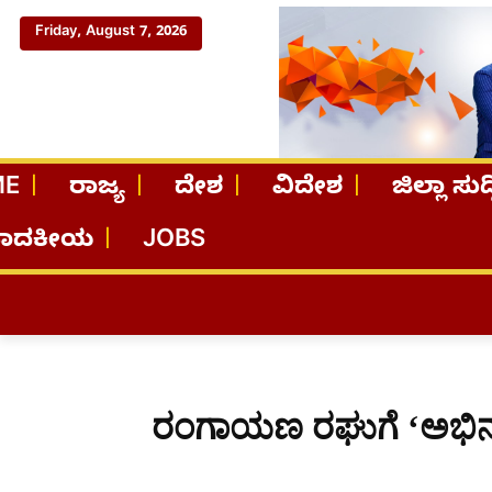
Friday, August 7, 2026
ME
ರಾಜ್ಯ
ದೇಶ
ವಿದೇಶ
ಜಿಲ್ಲಾ ಸುದ್
ಪಾದಕೀಯ
JOBS
ರಂಗಾಯಣ ರಘುಗೆ ‘ಅಭಿನ