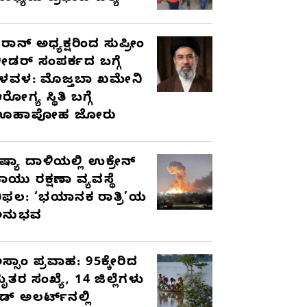
ರಾನ್ ಅಧ್ಯಕ್ಷರಿಂದ ಸುಪ್ರೀಂ
ೀಡರ್ ಸಂಪರ್ಕದ ಬಗ್ಗೆ
ಳವಳ: ಮೊಜ್ತಬಾ ಖಮೇನಿ
ರೋಗ್ಯ ಸ್ಥಿತಿ ಬಗ್ಗೆ
ಊಹಾಪೋಹ ಜೋರು
ಷ್ಯಾ ದಾಳಿಯಲ್ಲಿ ಉಕ್ರೇನ್
ಾಯು ರಕ್ಷಣಾ ವ್ಯವಸ್ಥೆ
ಿಫಲ: ‘ಭಯಾನಕ ರಾತ್ರಿ’ಯ
ಅನುಭವ
ಸ್ಸಾಂ ಪ್ರವಾಹ: 95ಕ್ಕೇರಿದ
ೃತರ ಸಂಖ್ಯೆ, 14 ಜಿಲ್ಲೆಗಳು
ೆಡ್ ಅಲರ್ಟ್‌ನಲ್ಲಿ