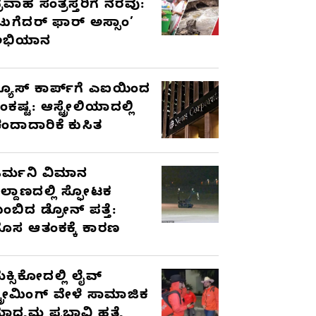
್ರವಾಹ ಸಂತ್ರಸ್ತರಿಗೆ ನೆರವು:
ಟುಗೆದರ್ ಫಾರ್ ಅಸ್ಸಾಂ’
ಅಭಿಯಾನ
್ಯೂಸ್ ಕಾರ್ಪ್‌ಗೆ ಎಐಯಿಂದ
ಂಕಷ್ಟ: ಆಸ್ಟ್ರೇಲಿಯಾದಲ್ಲಿ
ಂದಾದಾರಿಕೆ ಕುಸಿತ
ರ್ಮನಿ ವಿಮಾನ
ಿಲ್ದಾಣದಲ್ಲಿ ಸ್ಫೋಟಕ
ುಂಬಿದ ಡ್ರೋನ್ ಪತ್ತೆ:
ೊಸ ಆತಂಕಕ್ಕೆ ಕಾರಣ
ೆಕ್ಸಿಕೋದಲ್ಲಿ ಲೈವ್
್ಟ್ರೀಮಿಂಗ್ ವೇಳೆ ಸಾಮಾಜಿಕ
ಾಧ್ಯಮ ಪ್ರಭಾವಿ ಹತ್ಯೆ