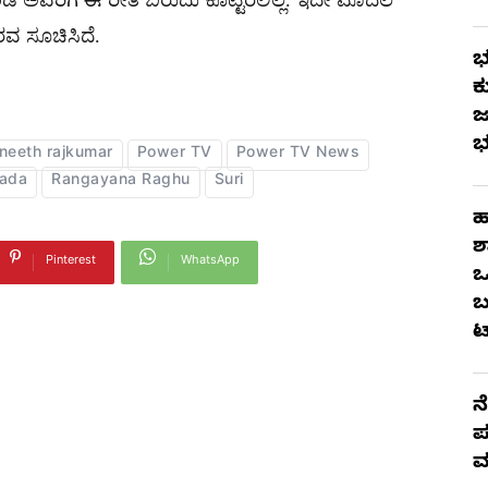
ರವ ಸೂಚಿಸಿದೆ.
ಭ
ಕ
ಜ
ಭ
neeth rajkumar
Power TV
Power TV News
ada
Rangayana Raghu
Suri
ಹ
ಶ
Pinterest
WhatsApp
ಒ
ಬ
ಟ
ನ
ಪ
ಮ