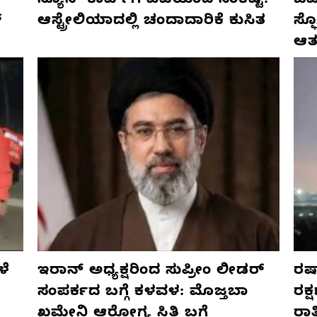
ನ್ಯೂಸ್ ಕಾರ್ಪ್‌ಗೆ ಎಐಯಿಂದ ಸಂಕಷ್ಟ:
ಜರ್
್
ಆಸ್ಟ್ರೇಲಿಯಾದಲ್ಲಿ ಚಂದಾದಾರಿಕೆ ಕುಸಿತ
ಸ್
ಆತ
ಳೆ
ಇರಾನ್ ಅಧ್ಯಕ್ಷರಿಂದ ಸುಪ್ರೀಂ ಲೀಡರ್
ರಷ್
ಸಂಪರ್ಕದ ಬಗ್ಗೆ ಕಳವಳ: ಮೊಜ್ತಬಾ
ರಕ್
ಖಮೇನಿ ಆರೋಗ್ಯ ಸ್ಥಿತಿ ಬಗ್ಗೆ
ರಾ