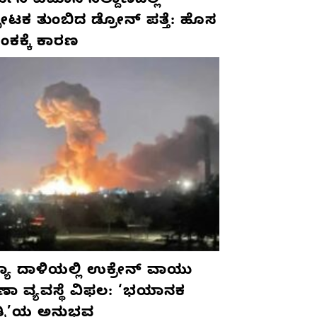
ಮನಿ ವಿಮಾನ ನಿಲ್ದಾಣದಲ್ಲಿ
ಫೋಟಕ ತುಂಬಿದ ಡ್ರೋನ್ ಪತ್ತೆ: ಹೊಸ
ಂಕಕ್ಕೆ ಕಾರಣ
ಯಾ ದಾಳಿಯಲ್ಲಿ ಉಕ್ರೇನ್ ವಾಯು
ಷಣಾ ವ್ಯವಸ್ಥೆ ವಿಫಲ: ‘ಭಯಾನಕ
ತ್ರಿ’ಯ ಅನುಭವ