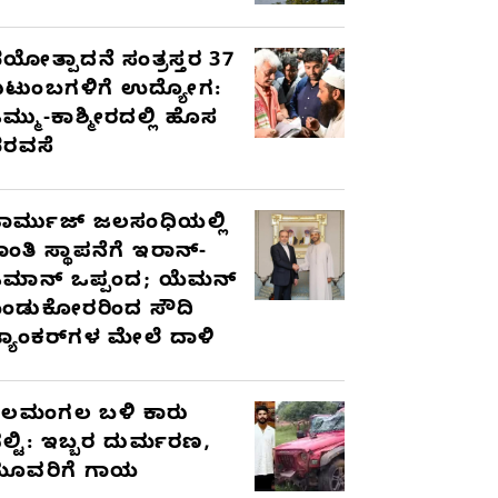
ಯೋತ್ಪಾದನೆ ಸಂತ್ರಸ್ತರ 37
ುಟುಂಬಗಳಿಗೆ ಉದ್ಯೋಗ:
ಮ್ಮು-ಕಾಶ್ಮೀರದಲ್ಲಿ ಹೊಸ
ರವಸೆ
ಾರ್ಮುಜ್ ಜಲಸಂಧಿಯಲ್ಲಿ
ಾಂತಿ ಸ್ಥಾಪನೆಗೆ ಇರಾನ್-
ಮಾನ್ ಒಪ್ಪಂದ; ಯೆಮನ್
ಂಡುಕೋರರಿಂದ ಸೌದಿ
್ಯಾಂಕರ್‌ಗಳ ಮೇಲೆ ದಾಳಿ
ೆಲಮಂಗಲ ಬಳಿ ಕಾರು
ಲ್ಟಿ: ಇಬ್ಬರ ದುರ್ಮರಣ,
ೂವರಿಗೆ ಗಾಯ