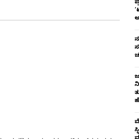
ಪ
‘
ನ
ಸ
ಚ
ಜ
ನ
ತ
ಹ
ಮ
ಸ
ಮ