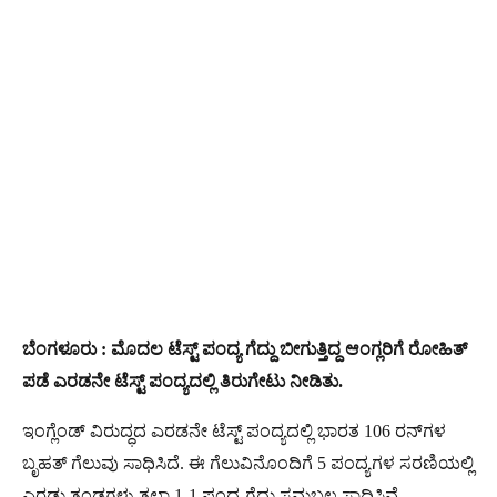
ಬೆಂಗಳೂರು : ಮೊದಲ ಟೆಸ್ಟ್ ಪಂದ್ಯ ಗೆದ್ದು ಬೀಗುತ್ತಿದ್ದ ಆಂಗ್ಲರಿಗೆ ರೋಹಿತ್
ಪಡೆ ಎರಡನೇ ಟೆಸ್ಟ್​ ಪಂದ್ಯದಲ್ಲಿ ತಿರುಗೇಟು ನೀಡಿತು.
ಇಂಗ್ಲೆಂಡ್​ ವಿರುದ್ಧದ ಎರಡನೇ ಟೆಸ್ಟ್​ ಪಂದ್ಯದಲ್ಲಿ ಭಾರತ 106 ರನ್​ಗಳ
ಬೃಹತ್ ಗೆಲುವು ಸಾಧಿಸಿದೆ. ಈ ಗೆಲುವಿನೊಂದಿಗೆ 5 ಪಂದ್ಯಗಳ ಸರಣಿಯಲ್ಲಿ
ಎರಡು ತಂಡಗಳು ತಲಾ 1-1 ಪಂದ್ಯ ಗೆದ್ದು ಸಮಬಲ ಸಾಧಿಸಿವೆ.