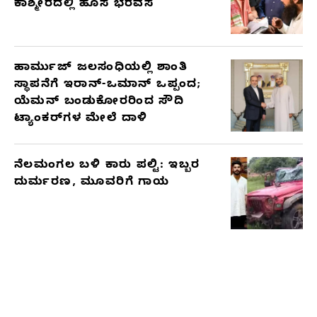
ಕಾಶ್ಮೀರದಲ್ಲಿ ಹೊಸ ಭರವಸೆ
ಹಾರ್ಮುಜ್ ಜಲಸಂಧಿಯಲ್ಲಿ ಶಾಂತಿ
ಸ್ಥಾಪನೆಗೆ ಇರಾನ್-ಒಮಾನ್ ಒಪ್ಪಂದ;
ಯೆಮನ್ ಬಂಡುಕೋರರಿಂದ ಸೌದಿ
ಟ್ಯಾಂಕರ್‌ಗಳ ಮೇಲೆ ದಾಳಿ
ನೆಲಮಂಗಲ ಬಳಿ ಕಾರು ಪಲ್ಟಿ: ಇಬ್ಬರ
ದುರ್ಮರಣ, ಮೂವರಿಗೆ ಗಾಯ