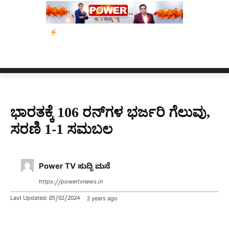
ಾನ
ನ್ಯೂಸ್ ಕಾರ್ಪ್‌ಗೆ ಎಐಯಿಂದ ಸಂಕಷ್ಟ: ಆಸ್ಟ್ರೇಲಿಯಾದಲ್ಲಿ ಚಂದಾದಾರಿಕೆ ಕ
ಭಾರತಕ್ಕೆ 106 ರನ್​ಗಳ ಭರ್ಜರಿ ಗೆಲುವು,
ಸರಣಿ 1-1 ಸಮಬಲ
Power TV ಸುದ್ದಿ ಮನೆ
https://powertvnews.in
Last Updated:
05/02/2024
2 years ago