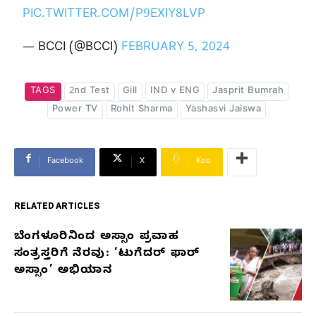
PIC.TWITTER.COM/P9EXIY8LVP
— BCCI (@BCCI)
FEBRUARY 5, 2024
TAGS
2nd Test
Gill
IND v ENG
Jasprit Bumrah
Power TV
Rohit Sharma
Yashasvi Jaiswa
Facebook
X
Koo
RELATED ARTICLES
ಬೆಂಗಳೂರಿನಿಂದ ಅಸ್ಸಾಂ ಪ್ರವಾಹ
RELATED
ಸಂತ್ರಸ್ತರಿಗೆ ನೆರವು: ‘ಟುಗೆದರ್ ಫಾರ್
ARTICLES
ಅಸ್ಸಾಂ’ ಅಭಿಯಾನ