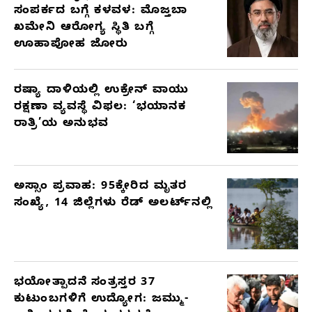
ಸಂಪರ್ಕದ ಬಗ್ಗೆ ಕಳವಳ: ಮೊಜ್ತಬಾ
ಖಮೇನಿ ಆರೋಗ್ಯ ಸ್ಥಿತಿ ಬಗ್ಗೆ
ಊಹಾಪೋಹ ಜೋರು
ರಷ್ಯಾ ದಾಳಿಯಲ್ಲಿ ಉಕ್ರೇನ್ ವಾಯು
ರಕ್ಷಣಾ ವ್ಯವಸ್ಥೆ ವಿಫಲ: ‘ಭಯಾನಕ
ರಾತ್ರಿ’ಯ ಅನುಭವ
ಅಸ್ಸಾಂ ಪ್ರವಾಹ: 95ಕ್ಕೇರಿದ ಮೃತರ
ಸಂಖ್ಯೆ, 14 ಜಿಲ್ಲೆಗಳು ರೆಡ್ ಅಲರ್ಟ್‌ನಲ್ಲಿ
ಭಯೋತ್ಪಾದನೆ ಸಂತ್ರಸ್ತರ 37
ಕುಟುಂಬಗಳಿಗೆ ಉದ್ಯೋಗ: ಜಮ್ಮು-