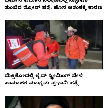
ಜರ್ಮನಿ ವಿಮಾನ ನಿಲ್ದಾಣದಲ್ಲಿ ಸ್ಫೋಟಕ
ತುಂಬಿದ ಡ್ರೋನ್ ಪತ್ತೆ: ಹೊಸ ಆತಂಕಕ್ಕೆ ಕಾರಣ
ಮೆಕ್ಸಿಕೋದಲ್ಲಿ ಲೈವ್ ಸ್ಟ್ರೀಮಿಂಗ್ ವೇಳೆ
ಸಾಮಾಜಿಕ ಮಾಧ್ಯಮ ಪ್ರಭಾವಿ ಹತ್ಯೆ