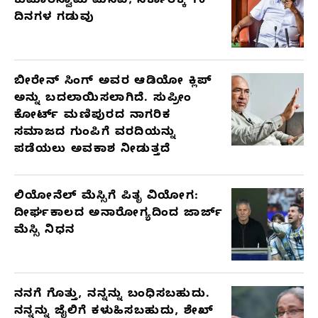
ಕುಮಾರಸ್ವಾಮಿ ಮನವಿ; ಸರ್ಕಾರಕ್ಕೆ 10
ದಿನಗಳ ಗಡುವು
ಬೀರೇನ್ ಸಿಂಗ್ ಅವರ ಆಡಿಯೋ ಕ್ಲಿಪ್
ಅನ್ನು ಬದಲಾಯಿಸಲಾಗಿದೆ. ಸುಪ್ರೀಂ
ಕೋರ್ಟ್ ಮಣಿಪುರದ ನಾಗರಿಕ
ಸಮಾಜದ ಗುಂಪಿಗೆ ವರದಿಯನ್ನು
ಪಡೆಯಲು ಅವಕಾಶ ನೀಡುತ್ತದೆ
ಲಿಯೋನೆಲ್ ಮೆಸ್ಸಿಗೆ ಪಿತೃ ವಿಯೋಗ:
ದೀರ್ಘಕಾಲದ ಅನಾರೋಗ್ಯದಿಂದ ಜಾರ್ಜ್
ಮೆಸ್ಸಿ ನಿಧನ
ನನಗೆ ಗೊತ್ತು, ನನ್ನನ್ನು ಬಂಧಿಸಬಹುದು.
ನನ್ನನ್ನು ಜೈಲಿಗೆ ಕಳುಹಿಸಬಹುದು, ಶೇಖ್