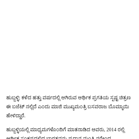
ಹುಬ್ಬಳ್ಳಿ: ಕಳೆದ ಹತ್ತು ವರ್ಷದಲ್ಲಿ ಆಗಿರುವ ಆರ್ಥಿಕ ಪ್ರಗತಿಯ ಸ್ಪಷ್ಟ ಚಿತ್ರಣ
ಈ ಬಜೆಟ್ ನಲ್ಲಿದೆ ಎಂದು ಮಾಜಿ ಮುಖ್ಯಮಂತ್ರಿ ಬಸವರಾಜ ಬೊಮ್ಮಾಯಿ
ಹೇಳಿದ್ದಾರೆ.
ಹುಬ್ಬಳ್ಳಿಯಲ್ಲಿ ಮಾಧ್ಯಮಗಳೊಂದಿಗೆ ಮಾತನಾಡಿದ ಅವರು, 2014 ರಲ್ಲಿ
ಆರ್ಥಿಕ ಸಂಕಷ್ಟದಲ್ಲಿದ್ದ ಭಾರತವನ್ನು ಪ್ರಧಾನ ಮಂತ್ರಿ ನರೇಂದ್ರ