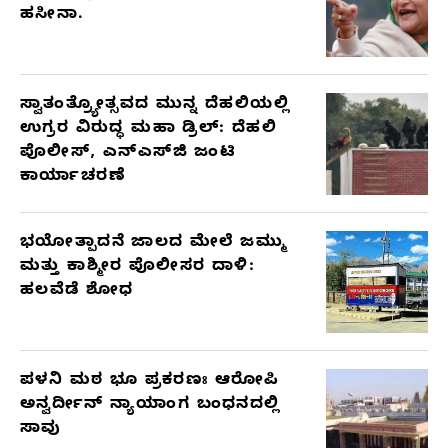
ಹಸೀನಾ.
ಸ್ವಾತಂತ್ರ್ಯೋತ್ಸವದ ಮುನ್ನ ದೆಹಲಿಯಲ್ಲಿ
ಉಗ್ರರ ವಿರುದ್ಧ ಮಹಾ ಡ್ರಿಲ್: ದೆಹಲಿ
ಪೊಲೀಸ್, ಎನ್‌ಎಸ್‌ಜಿ ಜಂಟಿ
ಕಾರ್ಯಾಚರಣೆ
ಭಯೋತ್ಪಾದನೆ ಜಾಲದ ಮೇಲೆ ಜಮ್ಮು
ಮತ್ತು ಕಾಶ್ಮೀರ ಪೊಲೀಸರ ದಾಳಿ:
ಹಲವೆಡೆ ಶೋಧ
ಪಳನಿ ಮಠ ಭೂ ಪ್ರಕರಣಃ ಆರೋಪಿ
ಅನ್ವರ್ದೀನ್ ನ್ಯಾಯಾಂಗ ಬಂಧನದಲ್ಲಿ
ಸಾವು