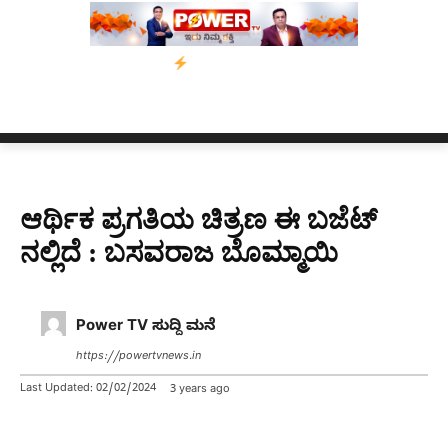
0 ದಿನಗಳ ಗಡುವು
ಬೀರೇನ್ ಸಿಂಗ್ ಅವರ ಆಡಿಯೋ ಕ್ಲಿಪ್ ಅನ್ನು ಬದಲಾಯಿಸ
ಆರ್ಥಿಕ ಪ್ರಗತಿಯ ಚಿತ್ರಣ ಈ ಬಜೆಟ್
ನಲ್ಲಿದೆ : ಬಸವರಾಜ ಬೊಮ್ಮಾಯಿ
Power TV ಸುದ್ದಿ ಮನೆ
https://powertvnews.in
Last Updated:
02/02/2024
3 years ago