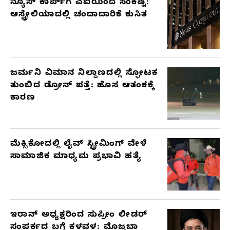
ನ್ಯೂಸ್ ಕಾರ್ಪ್‌ಗೆ ಎಐಯಿಂದ ಸಂಕಷ್ಟ:
ಆಸ್ಟ್ರೇಲಿಯಾದಲ್ಲಿ ಚಂದಾದಾರಿಕೆ ಕುಸಿತ
ಜರ್ಮನಿ ವಿಮಾನ ನಿಲ್ದಾಣದಲ್ಲಿ ಸ್ಫೋಟಕ
ತುಂಬಿದ ಡ್ರೋನ್ ಪತ್ತೆ: ಹೊಸ ಆತಂಕಕ್ಕೆ
ಕಾರಣ
ಮೆಕ್ಸಿಕೋದಲ್ಲಿ ಲೈವ್ ಸ್ಟ್ರೀಮಿಂಗ್ ವೇಳೆ
ಸಾಮಾಜಿಕ ಮಾಧ್ಯಮ ಪ್ರಭಾವಿ ಹತ್ಯೆ
ಇರಾನ್ ಅಧ್ಯಕ್ಷರಿಂದ ಸುಪ್ರೀಂ ಲೀಡರ್
ಸಂಪರ್ಕದ ಬಗ್ಗೆ ಕಳವಳ: ಮೊಜ್ತಬಾ