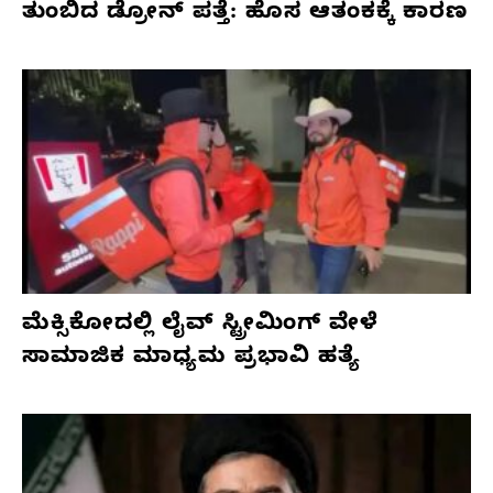
ತುಂಬಿದ ಡ್ರೋನ್ ಪತ್ತೆ: ಹೊಸ ಆತಂಕಕ್ಕೆ ಕಾರಣ
ಮೆಕ್ಸಿಕೋದಲ್ಲಿ ಲೈವ್ ಸ್ಟ್ರೀಮಿಂಗ್ ವೇಳೆ
ಸಾಮಾಜಿಕ ಮಾಧ್ಯಮ ಪ್ರಭಾವಿ ಹತ್ಯೆ