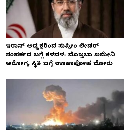
ಇರಾನ್ ಅಧ್ಯಕ್ಷರಿಂದ ಸುಪ್ರೀಂ ಲೀಡರ್
ಸಂಪರ್ಕದ ಬಗ್ಗೆ ಕಳವಳ: ಮೊಜ್ತಬಾ ಖಮೇನಿ
ಆರೋಗ್ಯ ಸ್ಥಿತಿ ಬಗ್ಗೆ ಊಹಾಪೋಹ ಜೋರು