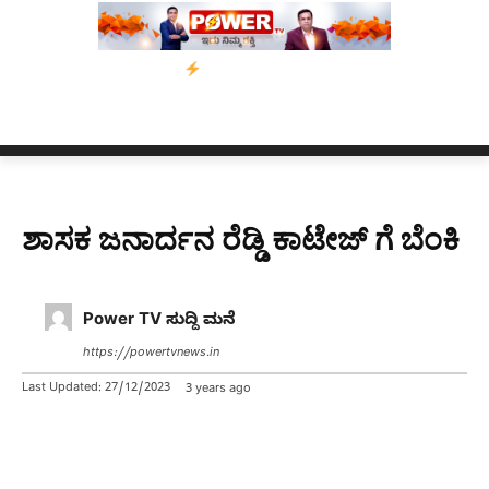
ಂ’ ಅಭಿಯಾನ
ನ್ಯೂಸ್ ಕಾರ್ಪ್‌ಗೆ ಎಐಯಿಂದ ಸಂಕಷ್ಟ: ಆಸ್ಟ್ರೇಲಿಯಾದಲ್ಲಿ ಚಂದಾದ
ಶಾಸಕ ಜನಾರ್ದನ ರೆಡ್ಡಿ ಕಾಟೇಜ್ ಗೆ ಬೆಂಕಿ
Power TV ಸುದ್ದಿ ಮನೆ
https://powertvnews.in
Last Updated:
27/12/2023
3 years ago