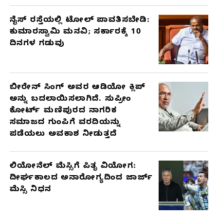
ನೈಸ್ ರಸ್ತೆಯಲ್ಲಿ ಟೋಲ್ ಪಾವತಿಸಬೇಡಿ:
ಕುಮಾರಸ್ವಾಮಿ ಮನವಿ; ಸರ್ಕಾರಕ್ಕೆ 10
ದಿನಗಳ ಗಡುವು
ಬೀರೇನ್ ಸಿಂಗ್ ಅವರ ಆಡಿಯೋ ಕ್ಲಿಪ್
ಅನ್ನು ಬದಲಾಯಿಸಲಾಗಿದೆ. ಸುಪ್ರೀಂ
ಕೋರ್ಟ್ ಮಣಿಪುರದ ನಾಗರಿಕ
ಸಮಾಜದ ಗುಂಪಿಗೆ ವರದಿಯನ್ನು
ಪಡೆಯಲು ಅವಕಾಶ ನೀಡುತ್ತದೆ
ಲಿಯೋನೆಲ್ ಮೆಸ್ಸಿಗೆ ಪಿತೃ ವಿಯೋಗ:
ದೀರ್ಘಕಾಲದ ಅನಾರೋಗ್ಯದಿಂದ ಜಾರ್ಜ್
ಮೆಸ್ಸಿ ನಿಧನ