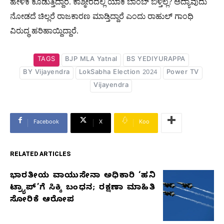
ಹೇಳಿಕೆ ಕೊಡುತ್ತಿದ್ದಾರೆ. ಕಾಶ್ಮೀರದಲ್ಲಿ ಯಾಕೆ ಬಾಂಬ್ ಬಿಳ್ತಿಲ್ಲ? ಅದ್ಯಾವುದು
ನೋಡದೆ ಚಿಲ್ಲರೆ ರಾಜಕಾರಣ ಮಾಡ್ತಿದ್ದಾರೆ ಎಂದು ರಾಹುಲ್ ಗಾಂಧಿ
ವಿರುದ್ಧ ಹರಿಹಾಯ್ದಿದ್ದಾರೆ.
TAGS
BJP MLA Yatnal
BS YEDIYURAPPA
BY Vijayendra
LokSabha Election 2024
Power TV
Vijayendra
Facebook
X
Koo
RELATED ARTICLES
ಭಾರತೀಯ ವಾಯುಸೇನಾ ಅಧಿಕಾರಿ ‘ಹನಿ
RELATED
ಟ್ರ್ಯಾಪ್’ಗೆ ಸಿಕ್ಕಿ ಬಂಧನ; ರಕ್ಷಣಾ ಮಾಹಿತಿ
ARTICLES
ಸೋರಿಕೆ ಆರೋಪ