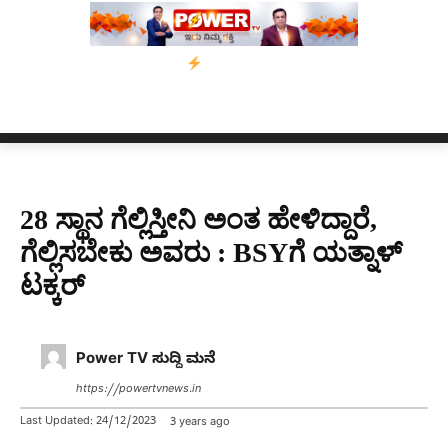
0 ದಿನಗಳ ಗಡುವು
ಬೀರೇನ್ ಸಿಂಗ್ ಅವರ ಆಡಿಯೋ ಕ್ಲಿಪ್ ಅನ್ನು ಬದಲಾಯಿಸ
28 ಸ್ಥಾನ ಗೆಲ್ಲಿಸ್ತೀನಿ ಅಂತ ಹೇಳಿದ್ದಾರೆ,
ಗೆಲ್ಲಿಸಬೇಕು ಅವರು : BSYಗೆ ಯತ್ನಾಳ್
ಟಕ್ಕರ್
Power TV ಸುದ್ದಿ ಮನೆ
https://powertvnews.in
Last Updated:
24/12/2023
3 years ago