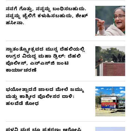
ನನಗೆ ಗೊತ್ತು, ನನ್ನನ್ನು ಬಂಧಿಸಬಹುದು.
ನನ್ನನ್ನು ಜೈಲಿಗೆ ಕಳುಹಿಸಬಹುದು, ಶೇಖ್
ಹಸೀನಾ.
ಸ್ವಾತಂತ್ರ್ಯೋತ್ಸವದ ಮುನ್ನ ದೆಹಲಿಯಲ್ಲಿ
ಉಗ್ರರ ವಿರುದ್ಧ ಮಹಾ ಡ್ರಿಲ್: ದೆಹಲಿ
ಪೊಲೀಸ್, ಎನ್‌ಎಸ್‌ಜಿ ಜಂಟಿ
ಕಾರ್ಯಾಚರಣೆ
ಭಯೋತ್ಪಾದನೆ ಜಾಲದ ಮೇಲೆ ಜಮ್ಮು
ಮತ್ತು ಕಾಶ್ಮೀರ ಪೊಲೀಸರ ದಾಳಿ:
ಹಲವೆಡೆ ಶೋಧ
ಪಳನಿ ಮಠ ಭೂ ಪ್ರಕರಣಃ ಆರೋಪಿ