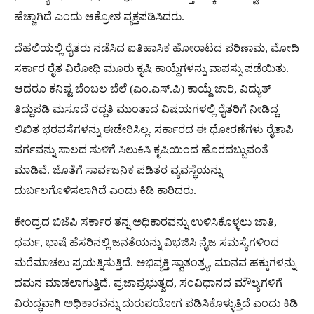
ಹೆಚ್ಚಾಗಿದೆ ಎಂದು ಆಕ್ರೋಶ ವ್ಯಕ್ತಪಡಿಸಿದರು.
ದೆಹಲಿಯಲ್ಲಿ ರೈತರು ನಡೆಸಿದ ಐತಿಹಾಸಿಕ ಹೋರಾಟದ ಪರಿಣಾಮ, ಮೋದಿ
ಸರ್ಕಾರ ರೈತ ವಿರೋಧಿ ಮೂರು ಕೃಷಿ ಕಾಯ್ದೆಗಳನ್ನು ವಾಪಸ್ಸು ಪಡೆಯಿತು.
ಆದರೂ ಕನಿಷ್ಟ ಬೆಂಬಲ ಬೆಲೆ (ಎಂ.ಎಸ್.ಪಿ) ಕಾಯ್ದೆ ಜಾರಿ, ವಿದ್ಯುತ್
ತಿದ್ದುಪಡಿ ಮಸೂದೆ ರದ್ದತಿ ಮುಂತಾದ ವಿಷಯಗಳಲ್ಲಿ ರೈತರಿಗೆ ನೀಡಿದ್ದ
ಲಿಖಿತ ಭರವಸೆಗಳನ್ನು ಈಡೇರಿಸಿಲ್ಲ. ಸರ್ಕಾರದ ಈ ಧೋರಣೆಗಳು ರೈತಾಪಿ
ವರ್ಗವನ್ನು ಸಾಲದ ಸುಳಿಗೆ ಸಿಲುಕಿಸಿ ಕೃಷಿಯಿಂದ ಹೊರದಬ್ಬುವಂತೆ
ಮಾಡಿವೆ. ಜೊತೆಗೆ ಸಾರ್ವಜನಿಕ ಪಡಿತರ ವ್ಯವಸ್ಥೆಯನ್ನು
ದುರ್ಬಲಗೊಳಿಸಲಾಗಿದೆ ಎಂದು ಕಿಡಿ ಕಾರಿದರು.
ಕೇಂದ್ರದ ಬಿಜೆಪಿ ಸರ್ಕಾರ ತನ್ನ ಅಧಿಕಾರವನ್ನು ಉಳಿಸಿಕೊಳ್ಳಲು ಜಾತಿ,
ಧರ್ಮ, ಭಾಷೆ ಹೆಸರಿನಲ್ಲಿ ಜನತೆಯನ್ನು ವಿಭಜಿಸಿ ನೈಜ ಸಮಸ್ಯೆಗಳಿಂದ
ಮರೆಮಾಚಲು ಪ್ರಯತ್ನಿಸುತ್ತಿದೆ. ಅಭಿವ್ಯಕ್ತಿ ಸ್ವಾತಂತ್ರ್ಯ, ಮಾನವ ಹಕ್ಕುಗಳನ್ನು
ದಮನ ಮಾಡಲಾಗುತ್ತಿದೆ. ಪ್ರಜಾಪ್ರಭುತ್ವದ, ಸಂವಿಧಾನದ ಮೌಲ್ಯಗಳಿಗೆ
ವಿರುದ್ಧವಾಗಿ ಅಧಿಕಾರವನ್ನು ದುರುಪಯೋಗ ಪಡಿಸಿಕೊಳ್ಳುತ್ತಿದೆ ಎಂದು ಕಿಡಿ