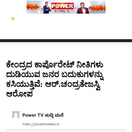
ಾರ್ಪ್‌ಗೆ ಎಐಯಿಂದ ಸಂಕಷ್ಟ: ಆಸ್ಟ್ರೇಲಿಯಾದಲ್ಲಿ ಚಂದಾದಾರಿಕೆ ಕುಸಿತ
ಜರ್ಮನಿ
ಕೇಂದ್ರದ ಕಾರ್ಪೊರೇಟ್ ‌ನೀತಿಗಳು
ದುಡಿಯುವ ಜನರ ಬದುಕುಗಳನ್ನು
ಕಸಿಯುತ್ತಿವೆ: ಆರ್.ಚಂದ್ರತೇಜಸ್ವಿ
ಆರೋಪ
Power TV ಸುದ್ದಿ ಮನೆ
https://powertvnews.in