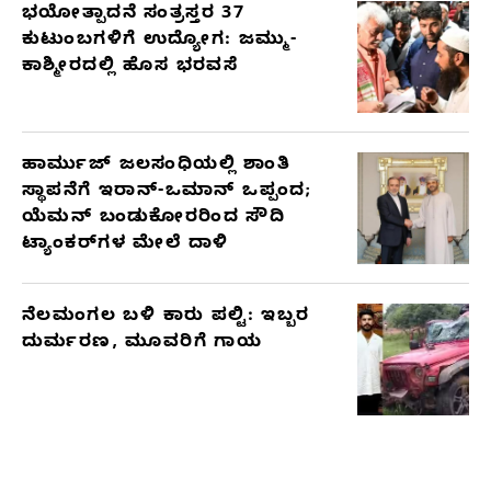
ಭಯೋತ್ಪಾದನೆ ಸಂತ್ರಸ್ತರ 37
ಕುಟುಂಬಗಳಿಗೆ ಉದ್ಯೋಗ: ಜಮ್ಮು-
ಕಾಶ್ಮೀರದಲ್ಲಿ ಹೊಸ ಭರವಸೆ
ಹಾರ್ಮುಜ್ ಜಲಸಂಧಿಯಲ್ಲಿ ಶಾಂತಿ
ಸ್ಥಾಪನೆಗೆ ಇರಾನ್-ಒಮಾನ್ ಒಪ್ಪಂದ;
ಯೆಮನ್ ಬಂಡುಕೋರರಿಂದ ಸೌದಿ
ಟ್ಯಾಂಕರ್‌ಗಳ ಮೇಲೆ ದಾಳಿ
ನೆಲಮಂಗಲ ಬಳಿ ಕಾರು ಪಲ್ಟಿ: ಇಬ್ಬರ
ದುರ್ಮರಣ, ಮೂವರಿಗೆ ಗಾಯ