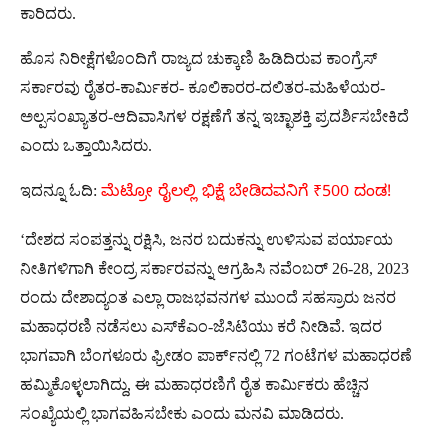
ಕಾರಿದರು.
ಹೊಸ ನಿರೀಕ್ಷೆಗಳೊಂದಿಗೆ ರಾಜ್ಯದ ಚುಕ್ಕಾಣಿ ಹಿಡಿದಿರುವ ಕಾಂಗ್ರೆಸ್
ಸರ್ಕಾರವು ರೈತರ-ಕಾರ್ಮಿಕರ- ಕೂಲಿಕಾರರ-ದಲಿತರ-ಮಹಿಳೆಯರ-
ಅಲ್ಪಸಂಖ್ಯಾತರ-ಆದಿವಾಸಿಗಳ ರಕ್ಷಣೆಗೆ ತನ್ನ ಇಚ್ಛಾಶಕ್ತಿ ಪ್ರದರ್ಶಿಸಬೇಕಿದೆ
ಎಂದು ಒತ್ತಾಯಿಸಿದರು.
ಇದನ್ನೂ ಓದಿ:
ಮೆಟ್ರೋ ರೈಲಲ್ಲಿ ಭಿಕ್ಷೆ ಬೇಡಿದವನಿಗೆ ₹500 ದಂಡ!
‘ದೇಶದ ಸಂಪತ್ತನ್ನು ರಕ್ಷಿಸಿ, ಜನರ ಬದುಕನ್ನು ಉಳಿಸುವ ಪರ್ಯಾಯ
ನೀತಿಗಳಿಗಾಗಿ ಕೇಂದ್ರ ಸರ್ಕಾರವನ್ನು ಆಗ್ರಹಿಸಿ ನವೆಂಬರ್ 26-28, 2023
ರಂದು ದೇಶಾದ್ಯಂತ ಎಲ್ಲಾ ರಾಜಭವನಗಳ ಮುಂದೆ ಸಹಸ್ರಾರು ಜನರ
ಮಹಾಧರಣಿ ನಡೆಸಲು ಎಸ್‌ಕೆಎಂ-ಜೆಸಿಟಿಯು ಕರೆ ನೀಡಿವೆ. ಇದರ
ಭಾಗವಾಗಿ ಬೆಂಗಳೂರು ಫ್ರೀಡಂ ಪಾರ್ಕ್‌ನಲ್ಲಿ 72 ಗಂಟೆಗಳ ಮಹಾಧರಣೆ
ಹಮ್ಮಿಕೊಳ್ಳಲಾಗಿದ್ದು, ಈ ಮಹಾಧರಣಿಗೆ ರೈತ ಕಾರ್ಮಿಕರು ಹೆಚ್ಚಿನ
ಸಂಖ್ಯೆಯಲ್ಲಿ ಭಾಗವಹಿಸಬೇಕು ಎಂದು ಮನವಿ ಮಾಡಿದರು.