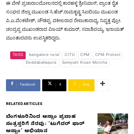
ಈ ವೇಳೆ ಪ್ರಚಾರಾಂದೋಲನದಲ್ಲಿ ಕಾರಹಳ್ಳಿ ಶ್ರೀನಿವಾಸ್, ಪ್ರಾಂತ ರೈತ
ಸಂಘದ ಜಿಲ್ಲಾ ಮುಖಂಡ ಸಿ.ಹೆಚ್.ರಾಮಕೃಷ್ಣ ಸಿಐಟಿಯು ಮುಖಂಡ
ಪಿ.ಎ.ವೆಂಕಟೇಶ್, ಚೌಡಪ್ಪ, ವಕೀಲರಾದ ರೇಣುಕಾರಾಧ್ಯ, ನಿವೃತ್ತ ಪ್ರೋ.
ಚಂದ್ರಪ್ಪ ಮುಖಂಡರಾದ ವಿಜಯ್ ಕುಮಾರ್, ಸದಾಶಿವಯ್ಯ, ಇನಾಯತ್
ಮುಂತಾದವರು ಉಪಸ್ಥಿತರಿದ್ದರು.
TAGS
bangalore rural
CITU
CPM
CPM Protest
Doddaballapura
Samyukt Kisan Morcha
Facebook
X
Koo
RELATED ARTICLES
ಬೆಂಗಳೂರಿನಿಂದ ಅಸ್ಸಾಂ ಪ್ರವಾಹ
RELATED
ಸಂತ್ರಸ್ತರಿಗೆ ನೆರವು: ‘ಟುಗೆದರ್ ಫಾರ್
ARTICLES
ಅಸ್ಸಾಂ’ ಅಭಿಯಾನ