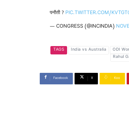
पनौती ?
PIC.TWITTER.COM/KVTGT
— CONGRESS (@INCINDIA)
NOVE
TAGS
India vs Australia
ODI Wor
Rahul G
Facebook
X
Koo