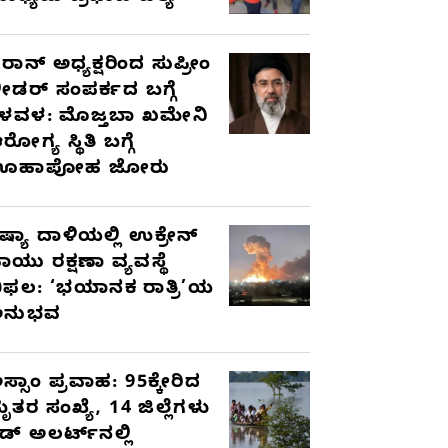
ರಾನ್ ಅಧ್ಯಕ್ಷರಿಂದ ಸುಪ್ರೀಂ
ೀಡರ್ ಸಂಪರ್ಕದ ಬಗ್ಗೆ
ಳವಳ: ಮೊಜ್ತಬಾ ಖಮೇನಿ
ರೋಗ್ಯ ಸ್ಥಿತಿ ಬಗ್ಗೆ
ಊಹಾಪೋಹ ಜೋರು
ಷ್ಯಾ ದಾಳಿಯಲ್ಲಿ ಉಕ್ರೇನ್
ಾಯು ರಕ್ಷಣಾ ವ್ಯವಸ್ಥೆ
ಿಫಲ: ‘ಭಯಾನಕ ರಾತ್ರಿ’ಯ
ಅನುಭವ
ಸ್ಸಾಂ ಪ್ರವಾಹ: 95ಕ್ಕೇರಿದ
ೃತರ ಸಂಖ್ಯೆ, 14 ಜಿಲ್ಲೆಗಳು
ೆಡ್ ಅಲರ್ಟ್‌ನಲ್ಲಿ