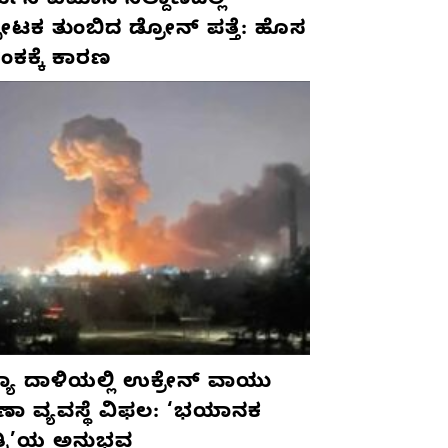
ಮನಿ ವಿಮಾನ ನಿಲ್ದಾಣದಲ್ಲಿ
ಫೋಟಕ ತುಂಬಿದ ಡ್ರೋನ್ ಪತ್ತೆ: ಹೊಸ
ಂಕಕ್ಕೆ ಕಾರಣ
ಯಾ ದಾಳಿಯಲ್ಲಿ ಉಕ್ರೇನ್ ವಾಯು
ಷಣಾ ವ್ಯವಸ್ಥೆ ವಿಫಲ: ‘ಭಯಾನಕ
ತ್ರಿ’ಯ ಅನುಭವ