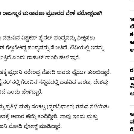
ಿ ರಾಜಸ್ಥಾನ ಚುನಾವಣಾ ಪ್ರಚಾರದ ವೇಳೆ ಪರೋಕ್ಷವಾಗಿ
ಇ
ಲ
ಕ
 ನಡುವಿನ ವಿಶ್ವಕಪ್ ಫೈನಲ್ ಪಂದ್ಯವನ್ನು ವೀಕ್ಷಿಸಲು
ಆ
 ಗೆಲ್ಲಬೇಕಿದ್ದ ಪಂದ್ಯವನ್ನು ಸೋತಿದೆ. ಟಿವಿಯಲ್ಲಿ ಇದನ್ನು
್ತಿದೆ ಎಂದು ರಾಹುಲ್ ಗಾಂಧಿ ಹೇಳಿದ್ದಾರೆ.
ರ
ಡಕ್ಕೆ ಪ್ರಧಾನಿ ನರೇಂದ್ರ ಮೋದಿ ಅವರು ಧೈರ್ಯ ತುಂಬಿದ್ದಾರೆ.
ವ
ಫೈನಲ್‌ನಲ್ಲಿ ಗೆಲುವಿನ ಸನ್ನಿಹದಲ್ಲಿ ಎಡವಿದ ಕಾರಣ, ದೇಶವು
ವ
 ಎಂದು ಹೇಳಿದ್ದಾರೆ.
 ಪ್ರತಿಭೆ ಮತ್ತು ಸಂಕಲ್ಪ (ದೃಢನಿರ್ಧಾರ) ಗಮನ ಸೆಳೆಯಿತು.
ಅ
ಕ್ಕೆ ಅಪಾರ ಹೆಮ್ಮೆ ತಂದಿದ್ದೀರಿ. ನಾವು ಇಂದು ಮತ್ತು
ಮ
ಾನಿ ಮೋದಿ ಪೋಸ್ಟ್ ಮಾಡಿದ್ದಾರೆ.
ರ