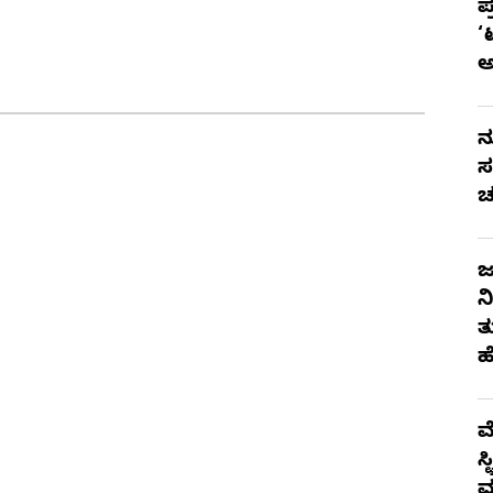
ಪ
‘
ನ
ಸ
ಚ
ಜ
ನ
ತ
ಹ
ಮ
ಸ
ಮ