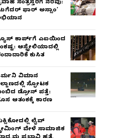
್ರವಾಹ ಸಂತ್ರಸ್ತರಿಗೆ ನೆರವು:
ಟುಗೆದರ್ ಫಾರ್ ಅಸ್ಸಾಂ’
ಅಭಿಯಾನ
್ಯೂಸ್ ಕಾರ್ಪ್‌ಗೆ ಎಐಯಿಂದ
ಂಕಷ್ಟ: ಆಸ್ಟ್ರೇಲಿಯಾದಲ್ಲಿ
ಂದಾದಾರಿಕೆ ಕುಸಿತ
ರ್ಮನಿ ವಿಮಾನ
ಿಲ್ದಾಣದಲ್ಲಿ ಸ್ಫೋಟಕ
ುಂಬಿದ ಡ್ರೋನ್ ಪತ್ತೆ:
ೊಸ ಆತಂಕಕ್ಕೆ ಕಾರಣ
ೆಕ್ಸಿಕೋದಲ್ಲಿ ಲೈವ್
್ಟ್ರೀಮಿಂಗ್ ವೇಳೆ ಸಾಮಾಜಿಕ
ಾಧ್ಯಮ ಪ್ರಭಾವಿ ಹತ್ಯೆ