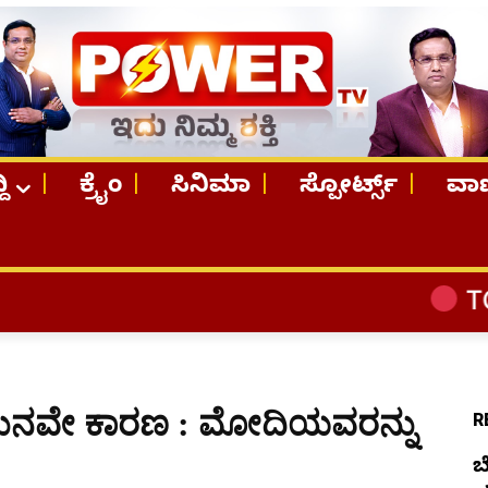
ದಿ
ಕ್ರೈಂ
ಸಿನಿಮಾ
ಸ್ಪೋರ್ಟ್ಸ್
ವಾಣ
TOP STORIES
ಶಕುನವೇ ಕಾರಣ : ಮೋದಿಯವರನ್ನು
R
ಬ