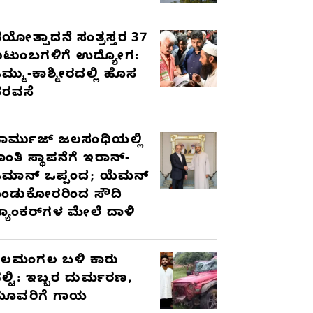
ಯೋತ್ಪಾದನೆ ಸಂತ್ರಸ್ತರ 37
ುಟುಂಬಗಳಿಗೆ ಉದ್ಯೋಗ:
ಮ್ಮು-ಕಾಶ್ಮೀರದಲ್ಲಿ ಹೊಸ
ರವಸೆ
ಾರ್ಮುಜ್ ಜಲಸಂಧಿಯಲ್ಲಿ
ಾಂತಿ ಸ್ಥಾಪನೆಗೆ ಇರಾನ್-
ಮಾನ್ ಒಪ್ಪಂದ; ಯೆಮನ್
ಂಡುಕೋರರಿಂದ ಸೌದಿ
್ಯಾಂಕರ್‌ಗಳ ಮೇಲೆ ದಾಳಿ
ೆಲಮಂಗಲ ಬಳಿ ಕಾರು
ಲ್ಟಿ: ಇಬ್ಬರ ದುರ್ಮರಣ,
ೂವರಿಗೆ ಗಾಯ