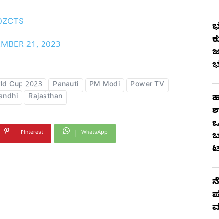
0ZCTS
ಭ
ಕ
MBER 21, 2023
ಜ
ಭ
ld Cup 2023
Panauti
PM Modi
Power TV
andhi
Rajasthan
ಹ
ಶ
ಒ
Pinterest
WhatsApp
ಬ
ಟ
ನ
ಪ
ಮ