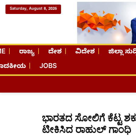
Saturday, August 8, 2026
ME
ರಾಜ್ಯ
ದೇಶ
ವಿದೇಶ
ಜಿಲ್ಲಾ ಸುದ್
ಪಾದಕೀಯ
JOBS
ಭಾರತದ ಸೋಲಿಗೆ ಕೆಟ್ಟ 
ಟೀಕಿಸಿದ ರಾಹುಲ್ ಗಾಂಧಿ