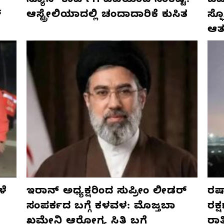
ನ್ಯೂಸ್ ಕಾರ್ಪ್‌ಗೆ ಎಐಯಿಂದ ಸಂಕಷ್ಟ:
ಜರ್
್
ಆಸ್ಟ್ರೇಲಿಯಾದಲ್ಲಿ ಚಂದಾದಾರಿಕೆ ಕುಸಿತ
ಸ್
ಆತ
ಳೆ
ಇರಾನ್ ಅಧ್ಯಕ್ಷರಿಂದ ಸುಪ್ರೀಂ ಲೀಡರ್
ರಷ್
ಸಂಪರ್ಕದ ಬಗ್ಗೆ ಕಳವಳ: ಮೊಜ್ತಬಾ
ರಕ್
ಖಮೇನಿ ಆರೋಗ್ಯ ಸ್ಥಿತಿ ಬಗ್ಗೆ
ರಾ