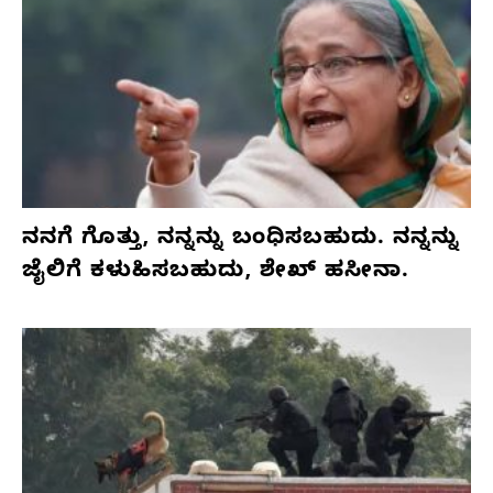
ನನಗೆ ಗೊತ್ತು, ನನ್ನನ್ನು ಬಂಧಿಸಬಹುದು. ನನ್ನನ್ನು
ಜೈಲಿಗೆ ಕಳುಹಿಸಬಹುದು, ಶೇಖ್ ಹಸೀನಾ.