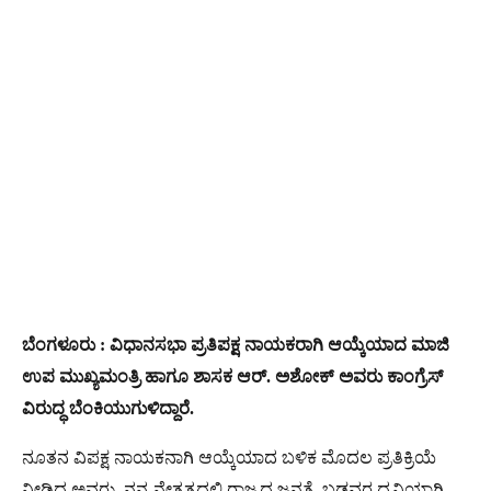
ಬೆಂಗಳೂರು : ವಿಧಾನಸಭಾ ಪ್ರತಿಪಕ್ಷ ನಾಯಕರಾಗಿ ಆಯ್ಕೆಯಾದ ಮಾಜಿ
ಉಪ ಮುಖ್ಯಮಂತ್ರಿ ಹಾಗೂ ಶಾಸಕ ಆರ್. ಅಶೋಕ್ ಅವರು ಕಾಂಗ್ರೆಸ್​
ವಿರುದ್ಧ ಬೆಂಕಿಯುಗುಳಿದ್ದಾರೆ.
ನೂತನ ವಿಪಕ್ಷ ನಾಯಕನಾಗಿ ಆಯ್ಕೆಯಾದ ಬಳಿಕ ಮೊದಲ ಪ್ರತಿಕ್ರಿಯೆ
ನೀಡಿದ ಅವರು, ನನ್ನ ನೇತೃತ್ವದಲ್ಲಿ ರಾಜ್ಯದ ಜನತೆ, ಬಡವರ ಧ್ವನಿಯಾಗಿ