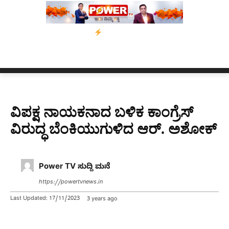
0 ದಿನಗಳ ಗಡುವು
ಬೀರೇನ್ ಸಿಂಗ್ ಅವರ ಆಡಿಯೋ ಕ್ಲಿಪ್ ಅನ್ನು ಬದಲಾಯಿಸ
ವಿಪಕ್ಷ ನಾಯಕನಾದ ಬಳಿಕ ಕಾಂಗ್ರೆಸ್
ವಿರುದ್ಧ ಬೆಂಕಿಯುಗುಳಿದ ಆರ್. ಅಶೋಕ್
Power TV ಸುದ್ದಿ ಮನೆ
https://powertvnews.in
Last Updated:
17/11/2023
3 years ago