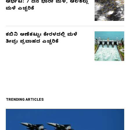
ಆರ್ಭಟ: 7 ದಿನ ಭಾರೀ ಮಳೆ, ಆಲಿಕಲ್ಲು
ಮಳೆ ಎಚ್ಚರಿಕೆ
ಕಬಿನಿ ಅಣೆಕಟ್ಟುಃ ಕೇರಳದಲ್ಲಿ ಮಳೆ
ತೀವ್ರಃ ಪ್ರವಾಹದ ಎಚ್ಚರಿಕೆ
TRENDING ARTICLES