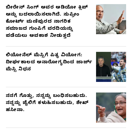
ಬೀರೇನ್ ಸಿಂಗ್ ಅವರ ಆಡಿಯೋ ಕ್ಲಿಪ್
ಅನ್ನು ಬದಲಾಯಿಸಲಾಗಿದೆ. ಸುಪ್ರೀಂ
ಕೋರ್ಟ್ ಮಣಿಪುರದ ನಾಗರಿಕ
ಸಮಾಜದ ಗುಂಪಿಗೆ ವರದಿಯನ್ನು
ಪಡೆಯಲು ಅವಕಾಶ ನೀಡುತ್ತದೆ
ಲಿಯೋನೆಲ್ ಮೆಸ್ಸಿಗೆ ಪಿತೃ ವಿಯೋಗ:
ದೀರ್ಘಕಾಲದ ಅನಾರೋಗ್ಯದಿಂದ ಜಾರ್ಜ್
ಮೆಸ್ಸಿ ನಿಧನ
ನನಗೆ ಗೊತ್ತು, ನನ್ನನ್ನು ಬಂಧಿಸಬಹುದು.
ನನ್ನನ್ನು ಜೈಲಿಗೆ ಕಳುಹಿಸಬಹುದು, ಶೇಖ್
ಹಸೀನಾ.