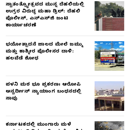
ಸ್ವಾತಂತ್ರ್ಯೋತ್ಸವದ ಮುನ್ನ ದೆಹಲಿಯಲ್ಲಿ
ಉಗ್ರರ ವಿರುದ್ಧ ಮಹಾ ಡ್ರಿಲ್: ದೆಹಲಿ
ಪೊಲೀಸ್, ಎನ್‌ಎಸ್‌ಜಿ ಜಂಟಿ
ಕಾರ್ಯಾಚರಣೆ
ಭಯೋತ್ಪಾದನೆ ಜಾಲದ ಮೇಲೆ ಜಮ್ಮು
ಮತ್ತು ಕಾಶ್ಮೀರ ಪೊಲೀಸರ ದಾಳಿ:
ಹಲವೆಡೆ ಶೋಧ
ಪಳನಿ ಮಠ ಭೂ ಪ್ರಕರಣಃ ಆರೋಪಿ
ಅನ್ವರ್ದೀನ್ ನ್ಯಾಯಾಂಗ ಬಂಧನದಲ್ಲಿ
ಸಾವು
ಕರ್ನಾಟಕದಲ್ಲಿ ಮುಂಗಾರು ಮಳೆ