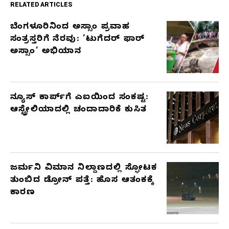
RELATED ARTICLES
ಬೆಂಗಳೂರಿನಿಂದ ಅಸ್ಸಾಂ ಪ್ರವಾಹ
RELATED
ಸಂತ್ರಸ್ತರಿಗೆ ನೆರವು: ‘ಟುಗೆದರ್ ಫಾರ್
ARTICLES
ಅಸ್ಸಾಂ’ ಅಭಿಯಾನ
ನ್ಯೂಸ್ ಕಾರ್ಪ್‌ಗೆ ಎಐಯಿಂದ ಸಂಕಷ್ಟ:
ಆಸ್ಟ್ರೇಲಿಯಾದಲ್ಲಿ ಚಂದಾದಾರಿಕೆ ಕುಸಿತ
ಜರ್ಮನಿ ವಿಮಾನ ನಿಲ್ದಾಣದಲ್ಲಿ ಸ್ಫೋಟಕ
ತುಂಬಿದ ಡ್ರೋನ್ ಪತ್ತೆ: ಹೊಸ ಆತಂಕಕ್ಕೆ
ಕಾರಣ