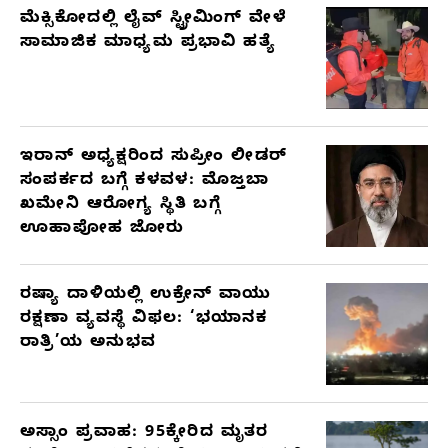
ಮೆಕ್ಸಿಕೋದಲ್ಲಿ ಲೈವ್ ಸ್ಟ್ರೀಮಿಂಗ್ ವೇಳೆ
ಸಾಮಾಜಿಕ ಮಾಧ್ಯಮ ಪ್ರಭಾವಿ ಹತ್ಯೆ
ಇರಾನ್ ಅಧ್ಯಕ್ಷರಿಂದ ಸುಪ್ರೀಂ ಲೀಡರ್
ಸಂಪರ್ಕದ ಬಗ್ಗೆ ಕಳವಳ: ಮೊಜ್ತಬಾ
ಖಮೇನಿ ಆರೋಗ್ಯ ಸ್ಥಿತಿ ಬಗ್ಗೆ
ಊಹಾಪೋಹ ಜೋರು
ರಷ್ಯಾ ದಾಳಿಯಲ್ಲಿ ಉಕ್ರೇನ್ ವಾಯು
ರಕ್ಷಣಾ ವ್ಯವಸ್ಥೆ ವಿಫಲ: ‘ಭಯಾನಕ
ರಾತ್ರಿ’ಯ ಅನುಭವ
ಅಸ್ಸಾಂ ಪ್ರವಾಹ: 95ಕ್ಕೇರಿದ ಮೃತರ