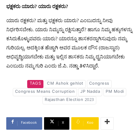
ಭಕ್ಷಕರು
ಯಾರು
?
ಯಾರು
ರಕ್ಷಕರು
?
ಯಾರು ರಕ್ಷಕರು? ಮತ್ತು ಭಕ್ಷಕರು ಯಾರು? ಎಂಬುದನ್ನು ನೀವು
ನಿರ್ಧರಿಸಬೇಕು. ಯಾರು ನಿಮ್ಮನ್ನು ರಕ್ಷಿಸುತ್ತಾರೆ? ಹಾಗೂ ನಿಮ್ಮ ಹಕ್ಕುಗಳನ್ನು
ಕಸಿದುಕೊಳ್ಳುವವರು ಯಾರು? ಯಾರನ್ನೂ ಶಾಸಕರನ್ನಾಗಿಸುವುದು ನಮ್ಮ
ಗುರಿಯಲ್ಲ. ಅದಕ್ಕಿಂತ ಹೆಚ್ಚಾಗಿ ಅವರ ಮೂಲಕ ದೌಸ (ರಾಜಸ್ಥಾನ)
ಅಭಿವೃದ್ಧಿಯಾಗಬೇಕು ಮತ್ತು ಇಲ್ಲಿನ ಶಾಸಕರು ನಿಮ್ಮ ಧ್ವನಿಯಾಗಬೇಕು
ಎಂಬುದು ನಮ್ಮ ಗುರಿ ಎಂದು ಜೆ.ಪಿ. ನಡ್ಡಾ ತಿಳಿಸಿದ್ದಾರೆ.
TAGS
CM Ashok gehlot
Congress
Congress Means Corruption
JP Nadda
PM Modi
Rajasthan Election 2023
Facebook
X
Koo