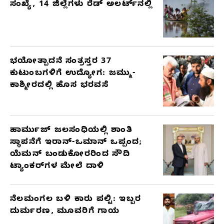
ಸಂಖ್ಯೆ, 14 ಜಿಲ್ಲೆಗಳು ರೆಡ್ ಅಲರ್ಟ್‌ನಲ್ಲಿ
ಭಯೋತ್ಪಾದನೆ ಸಂತ್ರಸ್ತರ 37
ಕುಟುಂಬಗಳಿಗೆ ಉದ್ಯೋಗ: ಜಮ್ಮು-
ಕಾಶ್ಮೀರದಲ್ಲಿ ಹೊಸ ಭರವಸೆ
ಹಾರ್ಮುಜ್ ಜಲಸಂಧಿಯಲ್ಲಿ ಶಾಂತಿ
ಸ್ಥಾಪನೆಗೆ ಇರಾನ್-ಒಮಾನ್ ಒಪ್ಪಂದ;
ಯೆಮನ್ ಬಂಡುಕೋರರಿಂದ ಸೌದಿ
ಟ್ಯಾಂಕರ್‌ಗಳ ಮೇಲೆ ದಾಳಿ
ನೆಲಮಂಗಲ ಬಳಿ ಕಾರು ಪಲ್ಟಿ: ಇಬ್ಬರ
ದುರ್ಮರಣ, ಮೂವರಿಗೆ ಗಾಯ