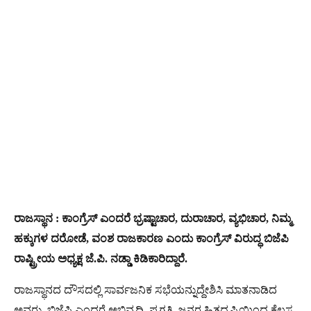
ರಾಜಸ್ಥಾನ : ಕಾಂಗ್ರೆಸ್ ಎಂದರೆ ಭ್ರಷ್ಟಾಚಾರ, ದುರಾಚಾರ, ವ್ಯಭಿಚಾರ, ನಿಮ್ಮ
ಹಕ್ಕುಗಳ ದರೋಡೆ, ವಂಶ ರಾಜಕಾರಣ ಎಂದು ಕಾಂಗ್ರೆಸ್​ ವಿರುದ್ಧ ಬಿಜೆಪಿ
ರಾಷ್ಟ್ರೀಯ ಅಧ್ಯಕ್ಷ ಜೆ.ಪಿ. ನಡ್ಡಾ ಕಿಡಿಕಾರಿದ್ದಾರೆ.
ರಾಜಸ್ಥಾನದ ದೌಸದಲ್ಲಿ ಸಾರ್ವಜನಿಕ ಸಭೆಯನ್ನುದ್ದೇಶಿಸಿ ಮಾತನಾಡಿದ
ಅವರು, ಬಿಜೆಪಿ ಎಂದರೆ ಅಭಿವೃದ್ಧಿ, ಪ್ರಗತಿ, ಜನರ ಹಿತದೃಷ್ಟಿಯಿಂದ ಕೆಲಸ