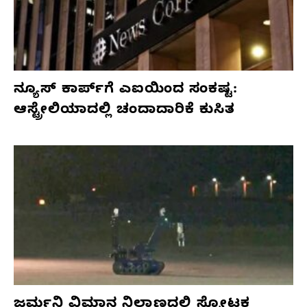
ನ್ಯೂಸ್ ಕಾರ್ಪ್‌ಗೆ ಎಐಯಿಂದ ಸಂಕಷ್ಟ:
ಆಸ್ಟ್ರೇಲಿಯಾದಲ್ಲಿ ಚಂದಾದಾರಿಕೆ ಕುಸಿತ
ಜರ್ಮನಿ ವಿಮಾನ ನಿಲ್ದಾಣದಲ್ಲಿ ಸ್ಫೋಟಕ