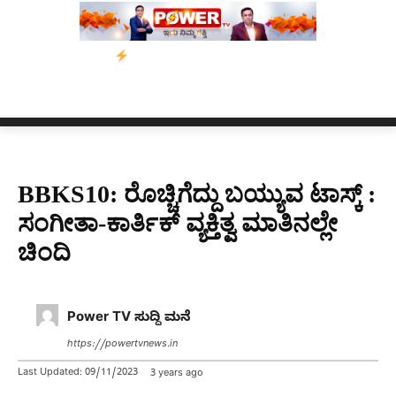
ೇಟು
ಬೆಂಗಳೂರಿನಿಂದ ಅಸ್ಸಾಂ ಪ್ರವಾಹ ಸಂತ್ರಸ್ತರಿಗೆ ನೆರವು: ‘ಟುಗೆದರ್ ಫಾ
BBKS10: ರೊಚ್ಚಿಗೆದ್ದು ಬಯ್ಯುವ ಟಾಸ್ಕ್‌ :
ಸಂಗೀತಾ-ಕಾರ್ತಿಕ್ ವ್ಯಕ್ತಿತ್ವ ಮಾತಿನಲ್ಲೇ
ಚಿಂದಿ
Power TV ಸುದ್ದಿ ಮನೆ
https://powertvnews.in
Last Updated:
09/11/2023
3 years ago