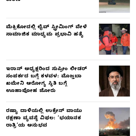
ಕಾರಣ
ಮೆಕ್ಸಿಕೋದಲ್ಲಿ ಲೈವ್ ಸ್ಟ್ರೀಮಿಂಗ್ ವೇಳೆ
ಸಾಮಾಜಿಕ ಮಾಧ್ಯಮ ಪ್ರಭಾವಿ ಹತ್ಯೆ
ಇರಾನ್ ಅಧ್ಯಕ್ಷರಿಂದ ಸುಪ್ರೀಂ ಲೀಡರ್
ಸಂಪರ್ಕದ ಬಗ್ಗೆ ಕಳವಳ: ಮೊಜ್ತಬಾ
ಖಮೇನಿ ಆರೋಗ್ಯ ಸ್ಥಿತಿ ಬಗ್ಗೆ
ಊಹಾಪೋಹ ಜೋರು
ರಷ್ಯಾ ದಾಳಿಯಲ್ಲಿ ಉಕ್ರೇನ್ ವಾಯು
ರಕ್ಷಣಾ ವ್ಯವಸ್ಥೆ ವಿಫಲ: ‘ಭಯಾನಕ
ರಾತ್ರಿ’ಯ ಅನುಭವ