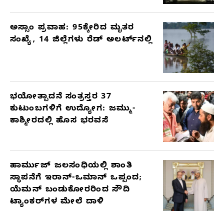
ಅಸ್ಸಾಂ ಪ್ರವಾಹ: 95ಕ್ಕೇರಿದ ಮೃತರ
ಸಂಖ್ಯೆ, 14 ಜಿಲ್ಲೆಗಳು ರೆಡ್ ಅಲರ್ಟ್‌ನಲ್ಲಿ
ಭಯೋತ್ಪಾದನೆ ಸಂತ್ರಸ್ತರ 37
ಕುಟುಂಬಗಳಿಗೆ ಉದ್ಯೋಗ: ಜಮ್ಮು-
ಕಾಶ್ಮೀರದಲ್ಲಿ ಹೊಸ ಭರವಸೆ
ಹಾರ್ಮುಜ್ ಜಲಸಂಧಿಯಲ್ಲಿ ಶಾಂತಿ
ಸ್ಥಾಪನೆಗೆ ಇರಾನ್-ಒಮಾನ್ ಒಪ್ಪಂದ;
ಯೆಮನ್ ಬಂಡುಕೋರರಿಂದ ಸೌದಿ
ಟ್ಯಾಂಕರ್‌ಗಳ ಮೇಲೆ ದಾಳಿ