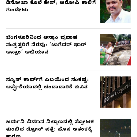
ಡಿಸೋಜಾ ಕೊಲೆ ಕೇಸ್;‌ ಆರೋಪಿ ಕಾಲಿಗೆ
ARTICLES
ಗುಂಡೇಟು
ಬೆಂಗಳೂರಿನಿಂದ ಅಸ್ಸಾಂ ಪ್ರವಾಹ
ಸಂತ್ರಸ್ತರಿಗೆ ನೆರವು: ‘ಟುಗೆದರ್ ಫಾರ್
ಅಸ್ಸಾಂ’ ಅಭಿಯಾನ
ನ್ಯೂಸ್ ಕಾರ್ಪ್‌ಗೆ ಎಐಯಿಂದ ಸಂಕಷ್ಟ:
ಆಸ್ಟ್ರೇಲಿಯಾದಲ್ಲಿ ಚಂದಾದಾರಿಕೆ ಕುಸಿತ
ಜರ್ಮನಿ ವಿಮಾನ ನಿಲ್ದಾಣದಲ್ಲಿ ಸ್ಫೋಟಕ
ತುಂಬಿದ ಡ್ರೋನ್ ಪತ್ತೆ: ಹೊಸ ಆತಂಕಕ್ಕೆ