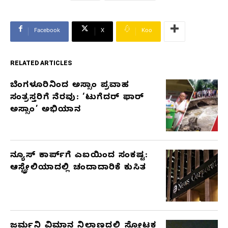
Facebook
X
Koo
RELATED ARTICLES
ಬೆಂಗಳೂರಿನಿಂದ ಅಸ್ಸಾಂ ಪ್ರವಾಹ
RELATED
ಸಂತ್ರಸ್ತರಿಗೆ ನೆರವು: ‘ಟುಗೆದರ್ ಫಾರ್
ARTICLES
ಅಸ್ಸಾಂ’ ಅಭಿಯಾನ
ನ್ಯೂಸ್ ಕಾರ್ಪ್‌ಗೆ ಎಐಯಿಂದ ಸಂಕಷ್ಟ:
ಆಸ್ಟ್ರೇಲಿಯಾದಲ್ಲಿ ಚಂದಾದಾರಿಕೆ ಕುಸಿತ
ಜರ್ಮನಿ ವಿಮಾನ ನಿಲ್ದಾಣದಲ್ಲಿ ಸ್ಫೋಟಕ