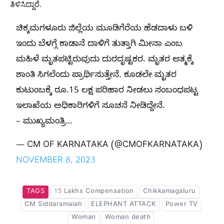
ತಿಳಿಸಿದ್ದಾರೆ.
ಚಿಕ್ಕಮಗಳೂರು ಜಿಲ್ಲೆಯ ಮೂಡಿಗೆರೆಯ ಹೆಡದಾಳು ಬಳಿ
ಇಂದು ಬೆಳಗ್ಗೆ ಕಾಡಾನೆ ದಾಳಿಗೆ ತುತ್ತಾಗಿ ಮೀನಾ ಎಂಬ
ಮಹಿಳೆ ಮೃತಪಟ್ಟಿರುವುದು ದುರದೃಷ್ಟಕರ. ಮೃತರ ಆತ್ಮಕ್ಕೆ
ಶಾಂತಿ ಸಿಗಲೆಂದು ಪ್ರಾರ್ಥಿಸುತ್ತೇನೆ. ಕೂಡಲೇ ಮೃತರ
ಕುಟುಂಬಕ್ಕೆ ರೂ.15 ಲಕ್ಷ ಪರಿಹಾರ ನೀಡಲು ಸಂಬಂಧಪಟ್ಟ
ಇಲಾಖೆಯ ಅಧಿಕಾರಿಗಳಿಗೆ ಸೂಚನೆ ನೀಡಿದ್ದೇನೆ.
– ಮುಖ್ಯಮಂತ್ರಿ…
— CM OF KARNATAKA (@CMOFKARNATAKA)
NOVEMBER 8, 2023
TAGS
15 Lakhs Compensation
Chikkamagaluru
CM Siddaramaiah
ELEPHANT ATTACK
Power TV
Woman
Woman death