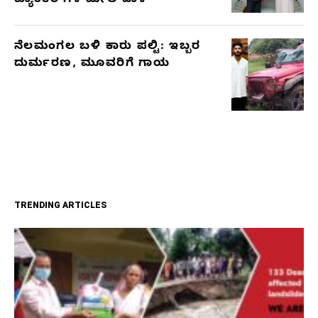
ಟ್ಯಾಂಕರ್‌ಗಳ ಮೇಲೆ ದಾಳಿ
ನೆಲಮಂಗಲ ಬಳಿ ಕಾರು ಪಲ್ಟಿ: ಇಬ್ಬರ
ದುರ್ಮರಣ, ಮೂವರಿಗೆ ಗಾಯ
TRENDING ARTICLES