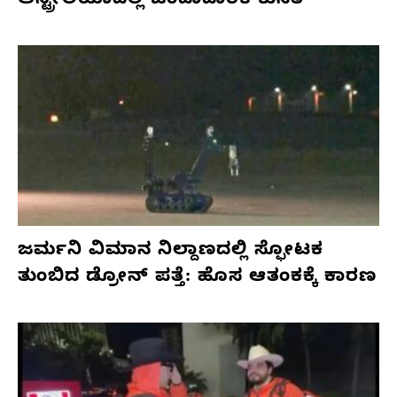
ಆಸ್ಟ್ರೇಲಿಯಾದಲ್ಲಿ ಚಂದಾದಾರಿಕೆ ಕುಸಿತ
ಜರ್ಮನಿ ವಿಮಾನ ನಿಲ್ದಾಣದಲ್ಲಿ ಸ್ಫೋಟಕ
ತುಂಬಿದ ಡ್ರೋನ್ ಪತ್ತೆ: ಹೊಸ ಆತಂಕಕ್ಕೆ ಕಾರಣ