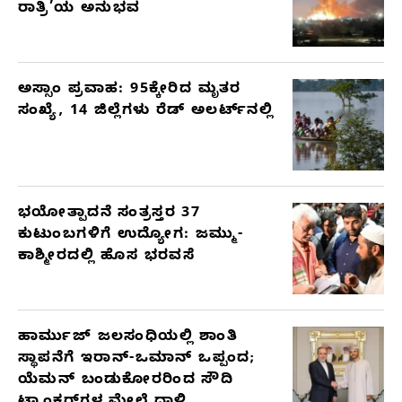
ರಾತ್ರಿ’ಯ ಅನುಭವ
ಅಸ್ಸಾಂ ಪ್ರವಾಹ: 95ಕ್ಕೇರಿದ ಮೃತರ
ಸಂಖ್ಯೆ, 14 ಜಿಲ್ಲೆಗಳು ರೆಡ್ ಅಲರ್ಟ್‌ನಲ್ಲಿ
ಭಯೋತ್ಪಾದನೆ ಸಂತ್ರಸ್ತರ 37
ಕುಟುಂಬಗಳಿಗೆ ಉದ್ಯೋಗ: ಜಮ್ಮು-
ಕಾಶ್ಮೀರದಲ್ಲಿ ಹೊಸ ಭರವಸೆ
ಹಾರ್ಮುಜ್ ಜಲಸಂಧಿಯಲ್ಲಿ ಶಾಂತಿ
ಸ್ಥಾಪನೆಗೆ ಇರಾನ್-ಒಮಾನ್ ಒಪ್ಪಂದ;
ಯೆಮನ್ ಬಂಡುಕೋರರಿಂದ ಸೌದಿ