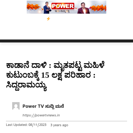
’ ಅಭಿಯಾನ
ನ್ಯೂಸ್ ಕಾರ್ಪ್‌ಗೆ ಎಐಯಿಂದ ಸಂಕಷ್ಟ: ಆಸ್ಟ್ರೇಲಿಯಾದಲ್ಲಿ ಚಂದಾದಾ
ಕಾಡಾನೆ ದಾಳಿ : ಮೃತಪಟ್ಟ ಮಹಿಳೆ
ಕುಟುಂಬಕ್ಕೆ 15 ಲಕ್ಷ ಪರಿಹಾರ :
ಸಿದ್ದರಾಮಯ್ಯ
Power TV ಸುದ್ದಿ ಮನೆ
https://powertvnews.in
Last Updated:
08/11/2023
3 years ago