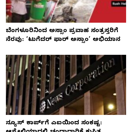
ಬೆಂಗಳೂರಿನಿಂದ ಅಸ್ಸಾಂ ಪ್ರವಾಹ ಸಂತ್ರಸ್ತರಿಗೆ
ನೆರವು: ‘ಟುಗೆದರ್ ಫಾರ್ ಅಸ್ಸಾಂ’ ಅಭಿಯಾನ
ನ್ಯೂಸ್ ಕಾರ್ಪ್‌ಗೆ ಎಐಯಿಂದ ಸಂಕಷ್ಟ: