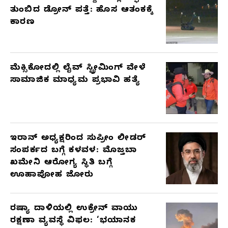
ತುಂಬಿದ ಡ್ರೋನ್ ಪತ್ತೆ: ಹೊಸ ಆತಂಕಕ್ಕೆ
ಕಾರಣ
ಮೆಕ್ಸಿಕೋದಲ್ಲಿ ಲೈವ್ ಸ್ಟ್ರೀಮಿಂಗ್ ವೇಳೆ
ಸಾಮಾಜಿಕ ಮಾಧ್ಯಮ ಪ್ರಭಾವಿ ಹತ್ಯೆ
ಇರಾನ್ ಅಧ್ಯಕ್ಷರಿಂದ ಸುಪ್ರೀಂ ಲೀಡರ್
ಸಂಪರ್ಕದ ಬಗ್ಗೆ ಕಳವಳ: ಮೊಜ್ತಬಾ
ಖಮೇನಿ ಆರೋಗ್ಯ ಸ್ಥಿತಿ ಬಗ್ಗೆ
ಊಹಾಪೋಹ ಜೋರು
ರಷ್ಯಾ ದಾಳಿಯಲ್ಲಿ ಉಕ್ರೇನ್ ವಾಯು
ರಕ್ಷಣಾ ವ್ಯವಸ್ಥೆ ವಿಫಲ: ‘ಭಯಾನಕ