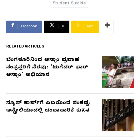
Student Suicide
Facebook
X
Koo
RELATED ARTICLES
ಬೆಂಗಳೂರಿನಿಂದ ಅಸ್ಸಾಂ ಪ್ರವಾಹ
RELATED
ಸಂತ್ರಸ್ತರಿಗೆ ನೆರವು: ‘ಟುಗೆದರ್ ಫಾರ್
ARTICLES
ಅಸ್ಸಾಂ’ ಅಭಿಯಾನ
ನ್ಯೂಸ್ ಕಾರ್ಪ್‌ಗೆ ಎಐಯಿಂದ ಸಂಕಷ್ಟ:
ಆಸ್ಟ್ರೇಲಿಯಾದಲ್ಲಿ ಚಂದಾದಾರಿಕೆ ಕುಸಿತ