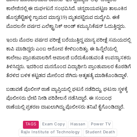
ಕಾಲೇಜಿನಲ್ಲಿ ಈ ದುರ್ಘಟನೆ ಸಂಭವಿಸಿದೆ. ಚನ್ನರಾಯಪಟ್ಟಣ ತಾಲೂಕಿನ
ಹೊನ್ನಶೆಟ್ಟಿಹಳ್ಳಿ ಗ್ರಾಮದ ಮಾನ್ಯ(19) ಮೃತಪಟ್ಟಿರುವ ದುರ್ದೈವಿ. ಈಕೆ
ಮೊದಲನೇ ವರ್ಷದ ಎಲೆಕ್ಟ್ರಾನಿಕ್​​​​​​ ಅಂಡ್​​ ಕಮ್ಯೂನಿಕೆಷನ್​ ಓದುತ್ತಿದ್ದರು.
ಇಂದು ಮೊದಲ ವರ್ಷದ ಪರೀಕ್ಷೆ ಬರೆಯುತ್ತಿದ್ದ ಮಾನ್ಯ ಪರೀಕ್ಷೆ ಸಮಯದಲ್ಲಿ
ಕಾಪಿ ಮಾಡಿದ್ದರು ಎಂಬ ಆರೋಪ ಕೇಳಿಬಂದಿತ್ತು. ಈ ಹಿನ್ನೆಲೆಯಲ್ಲಿ
ಕಾಲೇಜು ಪ್ರಾಂಶುಪಾಲರಿಗೆ ಅಪಾಲಜಿ ಬರೆದುಕೊಡುವಂತೆ ಉಪನ್ಯಾಸಕರು
ತಿಳಿಸಿದ್ದರು. ಇದರಿಂದ ಮನನೊಂದ ವಿದ್ಯಾರ್ಥಿನಿ ಪ್ರಾಂಶುಪಾಲರ‌ ಕೊಠಡಿಗೆ
ತೆರಳಿದ ಬಳಿಕ ಕಟ್ಟಡದ ಮೇಲಿಂದ‌ ಜಿಗಿದು ಆತ್ಮಹತ್ಯೆ ಮಾಡಿಕೊಂಡಿದ್ದಾಳೆ.
ಬಡಾವಣೆ ಪೊಲೀಸ್ ಠಾಣೆ ವ್ಯಾಪ್ತಿಯಲ್ಲಿ ಘಟನೆ ನಡೆದಿದ್ದು, ಘಟನಾ ಸ್ಥಳಕ್ಕೆ
ಪೊಲೀಸರು ಭೇಟಿ ನೀಡಿ ಪರಿಶೀಲನೆ ನಡೆಸಿದ್ದಾರೆ. ಈ ಸಂಬಂಧ
ಠಾಣೆಯಲ್ಲಿ ಪ್ರಕರಣ ದಾಖಲಾಗಿದ್ದು ಪೊಲೀಸರು ತನಿಖೆ ಕೈಗೊಂಡಿದ್ದಾರೆ.
TAGS
Exam Copy
Hassan
Power TV
Rajiv Institute of Technology
Student Death