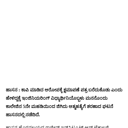
ಹಾಸನ : ಕಾಪಿ ಮಾಡಿದ ಆರೋಪಕ್ಕೆ ಕ್ಷಮಾಪಣೆ ಪತ್ರ ಬರೆದುಕೊಡು ಎಂದು
ಹೇಳಿದ್ದಕ್ಕೆ ಇಂಜಿನಿಯರಿಂಗ್​​​ ವಿಧ್ಯಾರ್ಥಿನಿಯೊಬ್ಬಳು ಮನನೊಂದು
ಕಾಲೇಜಿನ 5ನೇ ಮಹಡಿಯಿಂದ ಜಿಗಿದು ಆತ್ಮಹತ್ಯೆಗೆ ಶರಣಾದ ಘಟನೆ
ಹಾಸನದಲ್ಲಿ ನಡೆದಿದೆ.
ಹಾಸನ ಹೊರವಲಯದ ರಾಜೀವ್​​ ಇನ್​​​​​ಸ್ಟಿಟ್ಯೂಟ್​​​​​​ ಆಫ್​ ಟೆಕ್ನಾಲಜಿ