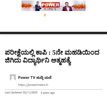
್ಸಾಂ’ ಅಭಿಯಾನ
ನ್ಯೂಸ್ ಕಾರ್ಪ್‌ಗೆ ಎಐಯಿಂದ ಸಂಕಷ್ಟ: ಆಸ್ಟ್ರೇಲಿಯಾದಲ್ಲಿ ಚಂ
ಪರೀಕ್ಷೆಯಲ್ಲಿ ಕಾಪಿ : 5ನೇ ಮಹಡಿಯಿಂದ
ಜಿಗಿದು ವಿದ್ಯಾರ್ಥಿನಿ ಆತ್ಮಹತ್ಯೆ
Power TV ಸುದ್ದಿ ಮನೆ
https://powertvnews.in
Last Updated:
02/11/2023
3 years ago