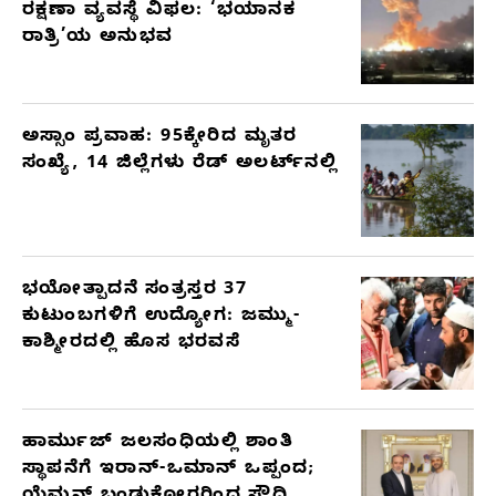
ರಕ್ಷಣಾ ವ್ಯವಸ್ಥೆ ವಿಫಲ: ‘ಭಯಾನಕ
ರಾತ್ರಿ’ಯ ಅನುಭವ
ಅಸ್ಸಾಂ ಪ್ರವಾಹ: 95ಕ್ಕೇರಿದ ಮೃತರ
ಸಂಖ್ಯೆ, 14 ಜಿಲ್ಲೆಗಳು ರೆಡ್ ಅಲರ್ಟ್‌ನಲ್ಲಿ
ಭಯೋತ್ಪಾದನೆ ಸಂತ್ರಸ್ತರ 37
ಕುಟುಂಬಗಳಿಗೆ ಉದ್ಯೋಗ: ಜಮ್ಮು-
ಕಾಶ್ಮೀರದಲ್ಲಿ ಹೊಸ ಭರವಸೆ
ಹಾರ್ಮುಜ್ ಜಲಸಂಧಿಯಲ್ಲಿ ಶಾಂತಿ
ಸ್ಥಾಪನೆಗೆ ಇರಾನ್-ಒಮಾನ್ ಒಪ್ಪಂದ;