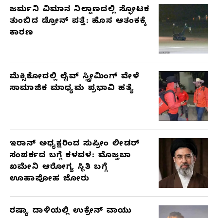
ಜರ್ಮನಿ ವಿಮಾನ ನಿಲ್ದಾಣದಲ್ಲಿ ಸ್ಫೋಟಕ
ತುಂಬಿದ ಡ್ರೋನ್ ಪತ್ತೆ: ಹೊಸ ಆತಂಕಕ್ಕೆ
ಕಾರಣ
ಮೆಕ್ಸಿಕೋದಲ್ಲಿ ಲೈವ್ ಸ್ಟ್ರೀಮಿಂಗ್ ವೇಳೆ
ಸಾಮಾಜಿಕ ಮಾಧ್ಯಮ ಪ್ರಭಾವಿ ಹತ್ಯೆ
ಇರಾನ್ ಅಧ್ಯಕ್ಷರಿಂದ ಸುಪ್ರೀಂ ಲೀಡರ್
ಸಂಪರ್ಕದ ಬಗ್ಗೆ ಕಳವಳ: ಮೊಜ್ತಬಾ
ಖಮೇನಿ ಆರೋಗ್ಯ ಸ್ಥಿತಿ ಬಗ್ಗೆ
ಊಹಾಪೋಹ ಜೋರು
ರಷ್ಯಾ ದಾಳಿಯಲ್ಲಿ ಉಕ್ರೇನ್ ವಾಯು