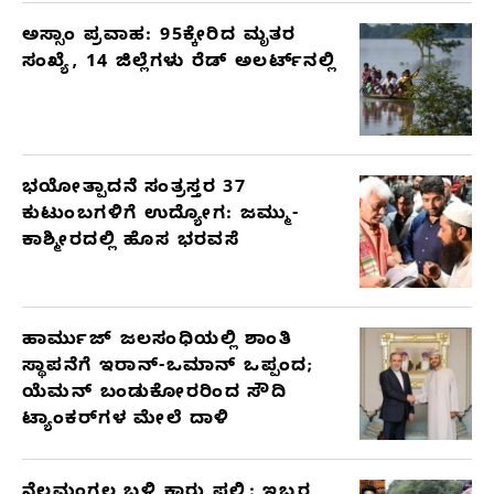
ಅಸ್ಸಾಂ ಪ್ರವಾಹ: 95ಕ್ಕೇರಿದ ಮೃತರ
ಸಂಖ್ಯೆ, 14 ಜಿಲ್ಲೆಗಳು ರೆಡ್ ಅಲರ್ಟ್‌ನಲ್ಲಿ
ಭಯೋತ್ಪಾದನೆ ಸಂತ್ರಸ್ತರ 37
ಕುಟುಂಬಗಳಿಗೆ ಉದ್ಯೋಗ: ಜಮ್ಮು-
ಕಾಶ್ಮೀರದಲ್ಲಿ ಹೊಸ ಭರವಸೆ
ಹಾರ್ಮುಜ್ ಜಲಸಂಧಿಯಲ್ಲಿ ಶಾಂತಿ
ಸ್ಥಾಪನೆಗೆ ಇರಾನ್-ಒಮಾನ್ ಒಪ್ಪಂದ;
ಯೆಮನ್ ಬಂಡುಕೋರರಿಂದ ಸೌದಿ
ಟ್ಯಾಂಕರ್‌ಗಳ ಮೇಲೆ ದಾಳಿ
ನೆಲಮಂಗಲ ಬಳಿ ಕಾರು ಪಲ್ಟಿ: ಇಬ್ಬರ