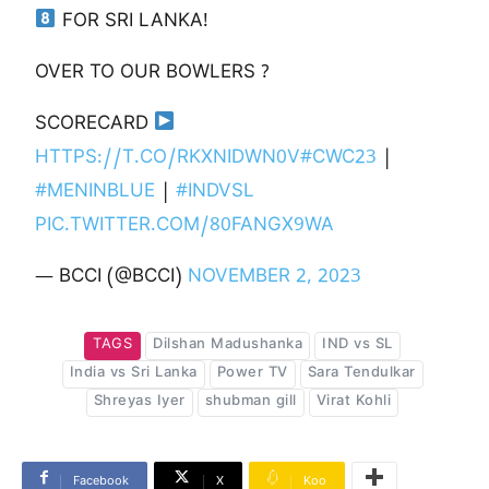
FOR SRI LANKA!
OVER TO OUR BOWLERS ?
SCORECARD
HTTPS://T.CO/RKXNIDWN0V
#CWC23
|
#MENINBLUE
|
#INDVSL
PIC.TWITTER.COM/80FANGX9WA
— BCCI (@BCCI)
NOVEMBER 2, 2023
TAGS
Dilshan Madushanka
IND vs SL
India vs Sri Lanka
Power TV
Sara Tendulkar
Shreyas Iyer
shubman gill
Virat Kohli
Facebook
X
Koo