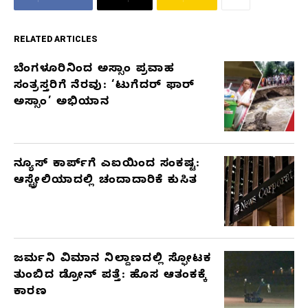
RELATED ARTICLES
ಬೆಂಗಳೂರಿನಿಂದ ಅಸ್ಸಾಂ ಪ್ರವಾಹ
RELATED
ಸಂತ್ರಸ್ತರಿಗೆ ನೆರವು: ‘ಟುಗೆದರ್ ಫಾರ್
ARTICLES
ಅಸ್ಸಾಂ’ ಅಭಿಯಾನ
ನ್ಯೂಸ್ ಕಾರ್ಪ್‌ಗೆ ಎಐಯಿಂದ ಸಂಕಷ್ಟ:
ಆಸ್ಟ್ರೇಲಿಯಾದಲ್ಲಿ ಚಂದಾದಾರಿಕೆ ಕುಸಿತ
ಜರ್ಮನಿ ವಿಮಾನ ನಿಲ್ದಾಣದಲ್ಲಿ ಸ್ಫೋಟಕ
ತುಂಬಿದ ಡ್ರೋನ್ ಪತ್ತೆ: ಹೊಸ ಆತಂಕಕ್ಕೆ
ಕಾರಣ