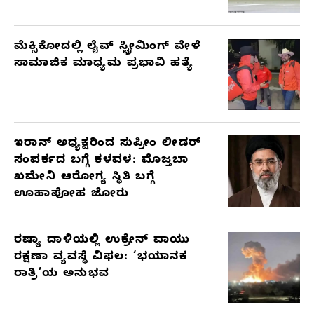
ಮೆಕ್ಸಿಕೋದಲ್ಲಿ ಲೈವ್ ಸ್ಟ್ರೀಮಿಂಗ್ ವೇಳೆ
ಸಾಮಾಜಿಕ ಮಾಧ್ಯಮ ಪ್ರಭಾವಿ ಹತ್ಯೆ
ಇರಾನ್ ಅಧ್ಯಕ್ಷರಿಂದ ಸುಪ್ರೀಂ ಲೀಡರ್
ಸಂಪರ್ಕದ ಬಗ್ಗೆ ಕಳವಳ: ಮೊಜ್ತಬಾ
ಖಮೇನಿ ಆರೋಗ್ಯ ಸ್ಥಿತಿ ಬಗ್ಗೆ
ಊಹಾಪೋಹ ಜೋರು
ರಷ್ಯಾ ದಾಳಿಯಲ್ಲಿ ಉಕ್ರೇನ್ ವಾಯು
ರಕ್ಷಣಾ ವ್ಯವಸ್ಥೆ ವಿಫಲ: ‘ಭಯಾನಕ
ರಾತ್ರಿ’ಯ ಅನುಭವ