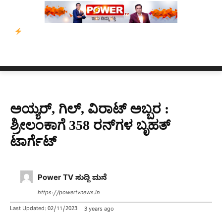
ಾರ್ಪ್‌ಗೆ ಎಐಯಿಂದ ಸಂಕಷ್ಟ: ಆಸ್ಟ್ರೇಲಿಯಾದಲ್ಲಿ ಚಂದಾದಾರಿಕೆ ಕುಸಿತ
ಜರ್ಮನಿ
ಅಯ್ಯರ್, ಗಿಲ್, ವಿರಾಟ್ ಅಬ್ಬರ :
ಶ್ರೀಲಂಕಾಗೆ 358 ರನ್​ಗಳ ಬೃಹತ್
ಟಾರ್ಗೆಟ್
Power TV ಸುದ್ದಿ ಮನೆ
https://powertvnews.in
Last Updated:
02/11/2023
3 years ago