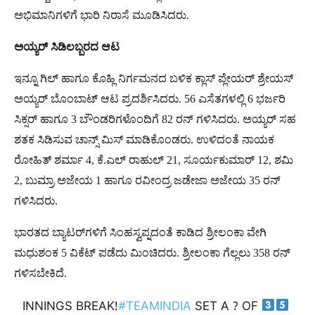
ಅಭಿಮಾನಿಗಳಿಗೆ ಭಾರಿ ನಿರಾಸೆ ಮೂಡಿಸಿದರು.
ಅಯ್ಯರ್
ಸಿಡಿಲಬ್ಬರದ
ಆಟ
ಇನ್ನೂ ಗಿಲ್ ಹಾಗೂ ಕೊಹ್ಲಿ ನಿರ್ಗಮನದ ಬಳಿಕ ಕ್ಲಾಸ್ ಪ್ಲೇಯರ್ ಶ್ರೇಯಸ್
ಅಯ್ಯರ್ ಬೊಂಬಾಟ್ ಆಟ ಪ್ರದರ್ಶಿಸಿದರು. 56 ಎಸೆತಗಳಲ್ಲಿ 6 ಭರ್ಜರಿ
ಸಿಕ್ಸರ್ ಹಾಗೂ 3 ಬೌಂಡರಿಗಳೊಂದಿಗೆ 82 ರನ್​ ಗಳಿಸಿದರು. ಅಯ್ಯರ್ ಸಹ
ಶತಕ ಸಿಡಿಸುವ ಚಾನ್ಸ್ ಮಿಸ್ ಮಾಡಿಕೊಂಡರು. ಉಳಿದಂತೆ ನಾಯಕ
ರೋಹಿತ್ ಶರ್ಮಾ 4, ಕೆ.ಎಲ್ ರಾಹುಲ್ 21, ಸೂರ್ಯಕುಮಾರ್ 12, ಶಮಿ
2, ಬುಮ್ರಾ ಅಜೇಯ 1 ಹಾಗೂ ರವೀಂದ್ರ ಜಡೇಜಾ ಅಜೇಯ 35 ರನ್
ಗಳಿಸಿದರು.
ಭಾರತದ ಬ್ಯಾಟರ್​ಗಳಿಗೆ ಸಿಂಹಸ್ವಪ್ನದಂತೆ ಕಾಡಿದ ಶ್ರೀಲಂಕಾ ವೇಗಿ
ಮಧುಶಂಕ 5 ವಿಕೆಟ್ ಪಡೆದು ಮಿಂಚಿದರು. ಶ್ರೀಲಂಕಾ ಗೆಲ್ಲಲು 358 ರನ್​
ಗಳಿಸಬೇಕಿದೆ.
INNINGS BREAK!
#TEAMINDIA
SET A ? OF