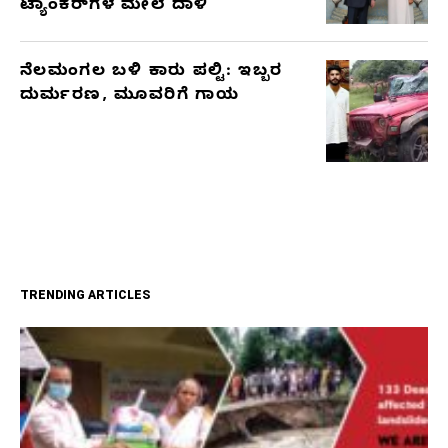
ಟ್ಯಾಂಕರ್‌ಗಳ ಮೇಲೆ ದಾಳಿ
ನೆಲಮಂಗಲ ಬಳಿ ಕಾರು ಪಲ್ಟಿ: ಇಬ್ಬರ
ದುರ್ಮರಣ, ಮೂವರಿಗೆ ಗಾಯ
TRENDING ARTICLES