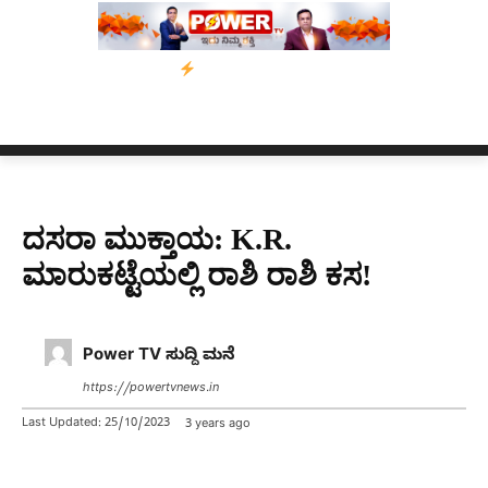
ಸ್ಸಾಂ’ ಅಭಿಯಾನ
ನ್ಯೂಸ್ ಕಾರ್ಪ್‌ಗೆ ಎಐಯಿಂದ ಸಂಕಷ್ಟ: ಆಸ್ಟ್ರೇಲಿಯಾದಲ್ಲಿ ಚ
ದಸರಾ ಮುಕ್ತಾಯ: K.R.
ಮಾರುಕಟ್ಟೆಯಲ್ಲಿ ರಾಶಿ ರಾಶಿ ಕಸ!
Power TV ಸುದ್ದಿ ಮನೆ
https://powertvnews.in
Last Updated:
25/10/2023
3 years ago