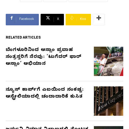
Facebook
X
Koo
RELATED ARTICLES
ಬೆಂಗಳೂರಿನಿಂದ ಅಸ್ಸಾಂ ಪ್ರವಾಹ
RELATED
ಸಂತ್ರಸ್ತರಿಗೆ ನೆರವು: ‘ಟುಗೆದರ್ ಫಾರ್
ARTICLES
ಅಸ್ಸಾಂ’ ಅಭಿಯಾನ
ನ್ಯೂಸ್ ಕಾರ್ಪ್‌ಗೆ ಎಐಯಿಂದ ಸಂಕಷ್ಟ:
ಆಸ್ಟ್ರೇಲಿಯಾದಲ್ಲಿ ಚಂದಾದಾರಿಕೆ ಕುಸಿತ