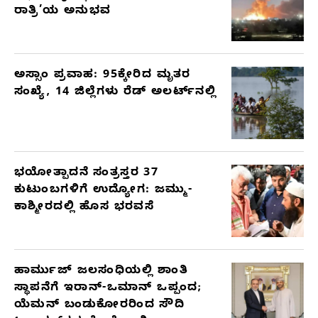
ರಾತ್ರಿ’ಯ ಅನುಭವ
ಅಸ್ಸಾಂ ಪ್ರವಾಹ: 95ಕ್ಕೇರಿದ ಮೃತರ
ಸಂಖ್ಯೆ, 14 ಜಿಲ್ಲೆಗಳು ರೆಡ್ ಅಲರ್ಟ್‌ನಲ್ಲಿ
ಭಯೋತ್ಪಾದನೆ ಸಂತ್ರಸ್ತರ 37
ಕುಟುಂಬಗಳಿಗೆ ಉದ್ಯೋಗ: ಜಮ್ಮು-
ಕಾಶ್ಮೀರದಲ್ಲಿ ಹೊಸ ಭರವಸೆ
ಹಾರ್ಮುಜ್ ಜಲಸಂಧಿಯಲ್ಲಿ ಶಾಂತಿ
ಸ್ಥಾಪನೆಗೆ ಇರಾನ್-ಒಮಾನ್ ಒಪ್ಪಂದ;
ಯೆಮನ್ ಬಂಡುಕೋರರಿಂದ ಸೌದಿ