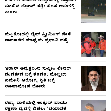
ಜರ್ಮನಿ ವಿಮಾನ ನಿಲ್ದಾಣದಲ್ಲಿ ಸ್ಫೋಟಕ
ತುಂಬಿದ ಡ್ರೋನ್ ಪತ್ತೆ: ಹೊಸ ಆತಂಕಕ್ಕೆ
ಕಾರಣ
ಮೆಕ್ಸಿಕೋದಲ್ಲಿ ಲೈವ್ ಸ್ಟ್ರೀಮಿಂಗ್ ವೇಳೆ
ಸಾಮಾಜಿಕ ಮಾಧ್ಯಮ ಪ್ರಭಾವಿ ಹತ್ಯೆ
ಇರಾನ್ ಅಧ್ಯಕ್ಷರಿಂದ ಸುಪ್ರೀಂ ಲೀಡರ್
ಸಂಪರ್ಕದ ಬಗ್ಗೆ ಕಳವಳ: ಮೊಜ್ತಬಾ
ಖಮೇನಿ ಆರೋಗ್ಯ ಸ್ಥಿತಿ ಬಗ್ಗೆ
ಊಹಾಪೋಹ ಜೋರು
ರಷ್ಯಾ ದಾಳಿಯಲ್ಲಿ ಉಕ್ರೇನ್ ವಾಯು
ರಕ್ಷಣಾ ವ್ಯವಸ್ಥೆ ವಿಫಲ: ‘ಭಯಾನಕ