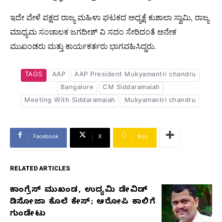
ಇದೇ ವೇಳೆ ಪಕ್ಷದ ರಾಜ್ಯ ಮಹಿಳಾ ಘಟಕದ ಅಧ್ಯಕ್ಷೆ ಕುಶಾಲಾ ಸ್ವಾಮಿ, ರಾಜ್ಯ
ಮಾಧ್ಯಮ ಸಂಚಾಲಕ ಜಗದೀಶ್‌ ವಿ ಸದಂ ಸೇರಿದಂತೆ ಅನೇಕ
ಮುಖಂಡರು ಮತ್ತು ಕಾರ್ಯಕರ್ತರು ಭಾಗವಹಿಸಿದ್ದರು.
TAGS
AAP
AAP President Mukyamantri chandru
Bangalore
CM Siddaramaiah
Meeting With Siddaramaiah
Mukyamantri chandru
Facebook
X
Koo
RELATED ARTICLES
ಕಾಂಗ್ರೆಸ್‌ ಮುಖಂಡ, ಉದ್ಯಮಿ ಡೇವಿಡ್‌
RELATED
ಡಿಸೋಜಾ ಕೊಲೆ ಕೇಸ್;‌ ಆರೋಪಿ ಕಾಲಿಗೆ
ARTICLES
ಗುಂಡೇಟು