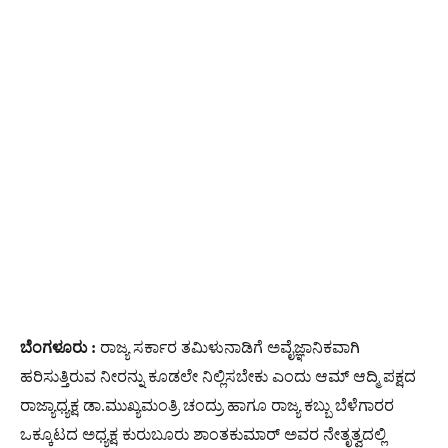
ಬೆಂಗಳೂರು :
ರಾಜ್ಯ ಸರ್ಕಾರ ತಮಿಳುನಾಡಿಗೆ ಅವೈಜ್ಞಾನಿಕವಾಗಿ
ಹರಿಸುತ್ತಿರುವ ನೀರನ್ನು ಕೂಡಲೇ ನಿಲ್ಲಿಸಬೇಕು ಎಂದು ಆಮ್‌ ಆದ್ಮಿ ಪಕ್ಷದ
ರಾಜ್ಯಾಧ್ಯಕ್ಷ ಡಾ.ಮುಖ್ಯಮಂತ್ರಿ ಚಂದ್ರು ಹಾಗೂ ರಾಜ್ಯ ಕಬ್ಬು ಬೆಳೆಗಾರರ
ಒಕ್ಕೂಟದ ಅಧ್ಯಕ್ಷ ಕುರುಬೂರು ಶಾಂತಕುಮಾರ್‌ ಅವರ ನೇತೃತ್ವದಲ್ಲಿ