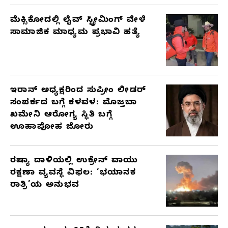
ಮೆಕ್ಸಿಕೋದಲ್ಲಿ ಲೈವ್ ಸ್ಟ್ರೀಮಿಂಗ್ ವೇಳೆ
ಸಾಮಾಜಿಕ ಮಾಧ್ಯಮ ಪ್ರಭಾವಿ ಹತ್ಯೆ
ಇರಾನ್ ಅಧ್ಯಕ್ಷರಿಂದ ಸುಪ್ರೀಂ ಲೀಡರ್
ಸಂಪರ್ಕದ ಬಗ್ಗೆ ಕಳವಳ: ಮೊಜ್ತಬಾ
ಖಮೇನಿ ಆರೋಗ್ಯ ಸ್ಥಿತಿ ಬಗ್ಗೆ
ಊಹಾಪೋಹ ಜೋರು
ರಷ್ಯಾ ದಾಳಿಯಲ್ಲಿ ಉಕ್ರೇನ್ ವಾಯು
ರಕ್ಷಣಾ ವ್ಯವಸ್ಥೆ ವಿಫಲ: ‘ಭಯಾನಕ
ರಾತ್ರಿ’ಯ ಅನುಭವ