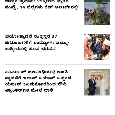
ಅಸ್ಸಾಂ ಪ್ರವಾಹ: 95ಕ್ಕೇರಿದ ಮೃತರ
ಸಂಖ್ಯೆ, 14 ಜಿಲ್ಲೆಗಳು ರೆಡ್ ಅಲರ್ಟ್‌ನಲ್ಲಿ
ಭಯೋತ್ಪಾದನೆ ಸಂತ್ರಸ್ತರ 37
ಕುಟುಂಬಗಳಿಗೆ ಉದ್ಯೋಗ: ಜಮ್ಮು-
ಕಾಶ್ಮೀರದಲ್ಲಿ ಹೊಸ ಭರವಸೆ
ಹಾರ್ಮುಜ್ ಜಲಸಂಧಿಯಲ್ಲಿ ಶಾಂತಿ
ಸ್ಥಾಪನೆಗೆ ಇರಾನ್-ಒಮಾನ್ ಒಪ್ಪಂದ;
ಯೆಮನ್ ಬಂಡುಕೋರರಿಂದ ಸೌದಿ
ಟ್ಯಾಂಕರ್‌ಗಳ ಮೇಲೆ ದಾಳಿ