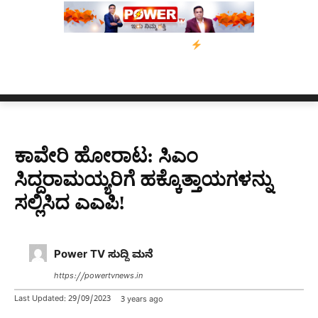
‌ ಆರೋಪಿ ಕಾಲಿಗೆ ಗುಂಡೇಟು
ಬೆಂಗಳೂರಿನಿಂದ ಅಸ್ಸಾಂ ಪ್ರವಾಹ ಸಂತ್ರಸ್ತರಿ
ಕಾವೇರಿ ಹೋರಾಟ: ಸಿಎಂ
ಸಿದ್ದರಾಮಯ್ಯರಿಗೆ ಹಕ್ಕೊತ್ತಾಯಗಳನ್ನು
ಸಲ್ಲಿಸಿದ ಎಎಪಿ!
Power TV ಸುದ್ದಿ ಮನೆ
https://powertvnews.in
Last Updated:
29/09/2023
3 years ago