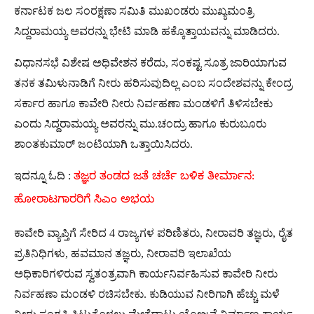
ಕರ್ನಾಟಕ ಜಲ ಸಂರಕ್ಷಣಾ ಸಮಿತಿ ಮುಖಂಡರು ಮುಖ್ಯಮಂತ್ರಿ
ಸಿದ್ದರಾಮಯ್ಯ ಅವರನ್ನು ಭೇಟಿ ಮಾಡಿ ಹಕ್ಕೊತ್ತಾಯವನ್ನು ಮಾಡಿದರು.
ವಿಧಾನಸಭೆ ವಿಶೇಷ ಅಧಿವೇಶನ ಕರೆದು, ಸಂಕಷ್ಟ ಸೂತ್ರ ಜಾರಿಯಾಗುವ
ತನಕ ತಮಿಳುನಾಡಿಗೆ ನೀರು ಹರಿಸುವುದಿಲ್ಲ ಎಂಬ ಸಂದೇಶವನ್ನು ಕೇಂದ್ರ
ಸರ್ಕಾರ ಹಾಗೂ ಕಾವೇರಿ ನೀರು ನಿರ್ವಹಣಾ ಮಂಡಳಿಗೆ ತಿಳಿಸಬೇಕು
ಎಂದು ಸಿದ್ದರಾಮಯ್ಯ ಅವರನ್ನು ಮು.ಚಂದ್ರು ಹಾಗೂ ಕುರುಬೂರು
ಶಾಂತಕುಮಾರ್‌ ಜಂಟಿಯಾಗಿ ಒತ್ತಾಯಿಸಿದರು.
ಇದನ್ನೂ ಓದಿ :
ತಜ್ಞರ ತಂಡದ ಜತೆ ಚರ್ಚೆ ಬಳಿಕ ತೀರ್ಮಾನ:
ಹೋರಾಟಗಾರರಿಗೆ ಸಿಎಂ ಅಭಯ
ಕಾವೇರಿ ವ್ಯಾಪ್ತಿಗೆ ಸೇರಿದ 4 ರಾಜ್ಯಗಳ ಪರಿಣಿತರು, ನೀರಾವರಿ ತಜ್ಞರು, ರೈತ
ಪ್ರತಿನಿಧಿಗಳು, ಹವಮಾನ ತಜ್ಞರು, ನೀರಾವರಿ ಇಲಾಖೆಯ
ಅಧಿಕಾರಿಗಳಿರುವ ಸ್ವತಂತ್ರವಾಗಿ ಕಾರ್ಯನಿರ್ವಹಿಸುವ ಕಾವೇರಿ ನೀರು
ನಿರ್ವಹಣಾ ಮಂಡಳಿ ರಚಿಸಬೇಕು. ಕುಡಿಯುವ ನೀರಿಗಾಗಿ ಹೆಚ್ಚು ಮಳೆ