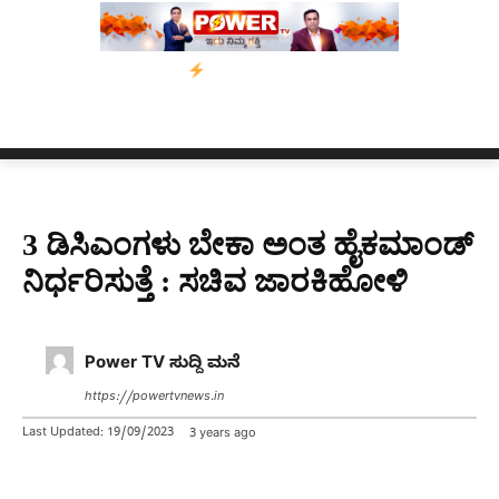
ಾಂ’ ಅಭಿಯಾನ
ನ್ಯೂಸ್ ಕಾರ್ಪ್‌ಗೆ ಎಐಯಿಂದ ಸಂಕಷ್ಟ: ಆಸ್ಟ್ರೇಲಿಯಾದಲ್ಲಿ ಚಂದಾ
3 ಡಿಸಿಎಂಗಳು ಬೇಕಾ ಅಂತ ಹೈಕಮಾಂಡ್‌
ನಿರ್ಧರಿಸುತ್ತೆ : ಸಚಿವ ಜಾರಕಿಹೋಳಿ
Power TV ಸುದ್ದಿ ಮನೆ
https://powertvnews.in
Last Updated:
19/09/2023
3 years ago