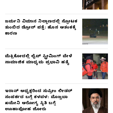
ಜರ್ಮನಿ ವಿಮಾನ ನಿಲ್ದಾಣದಲ್ಲಿ ಸ್ಫೋಟಕ
ತುಂಬಿದ ಡ್ರೋನ್ ಪತ್ತೆ: ಹೊಸ ಆತಂಕಕ್ಕೆ
ಕಾರಣ
ಮೆಕ್ಸಿಕೋದಲ್ಲಿ ಲೈವ್ ಸ್ಟ್ರೀಮಿಂಗ್ ವೇಳೆ
ಸಾಮಾಜಿಕ ಮಾಧ್ಯಮ ಪ್ರಭಾವಿ ಹತ್ಯೆ
ಇರಾನ್ ಅಧ್ಯಕ್ಷರಿಂದ ಸುಪ್ರೀಂ ಲೀಡರ್
ಸಂಪರ್ಕದ ಬಗ್ಗೆ ಕಳವಳ: ಮೊಜ್ತಬಾ
ಖಮೇನಿ ಆರೋಗ್ಯ ಸ್ಥಿತಿ ಬಗ್ಗೆ
ಊಹಾಪೋಹ ಜೋರು