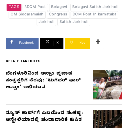
TAGS
3DCM Post
Belagavi
Belagavi Satish Jarkiholi
CM Siddaramaiah
Congress
DCM Post In karnataka
Jarkiholi
Satish Jarkiholi
Facebook
X
Koo
RELATED ARTICLES
ಬೆಂಗಳೂರಿನಿಂದ ಅಸ್ಸಾಂ ಪ್ರವಾಹ
RELATED
ಸಂತ್ರಸ್ತರಿಗೆ ನೆರವು: ‘ಟುಗೆದರ್ ಫಾರ್
ARTICLES
ಅಸ್ಸಾಂ’ ಅಭಿಯಾನ
ನ್ಯೂಸ್ ಕಾರ್ಪ್‌ಗೆ ಎಐಯಿಂದ ಸಂಕಷ್ಟ:
ಆಸ್ಟ್ರೇಲಿಯಾದಲ್ಲಿ ಚಂದಾದಾರಿಕೆ ಕುಸಿತ