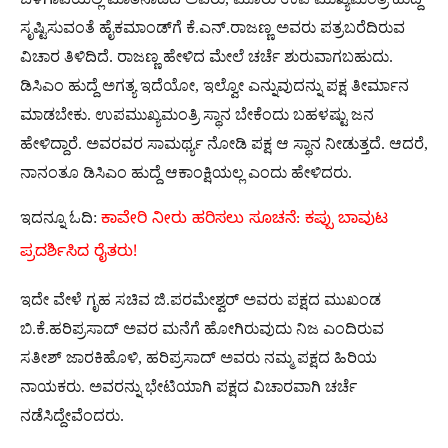
ಸೃಷ್ಟಿಸುವಂತೆ ಹೈಕಮಾಂಡ್‌ಗೆ ಕೆ.ಎನ್‌.ರಾಜಣ್ಣ ಅವರು ಪತ್ರಬರೆದಿರುವ
ವಿಚಾರ ತಿಳಿದಿದೆ. ರಾಜಣ್ಣ ಹೇಳಿದ ಮೇಲೆ ಚರ್ಚೆ ಶುರುವಾಗಬಹುದು.
ಡಿಸಿಎಂ ಹುದ್ದೆ ಅಗತ್ಯ ಇದೆಯೋ, ಇಲ್ವೋ ಎನ್ನುವುದನ್ನು ಪಕ್ಷ ತೀರ್ಮಾನ
ಮಾಡಬೇಕು. ಉಪಮುಖ್ಯಮಂತ್ರಿ ಸ್ಥಾನ ಬೇಕೆಂದು ಬಹಳಷ್ಟು ಜನ
ಹೇಳಿದ್ದಾರೆ. ಅವರವರ ಸಾಮರ್ಥ್ಯ ನೋಡಿ ಪಕ್ಷ ಆ ಸ್ಥಾನ ನೀಡುತ್ತದೆ. ಆದರೆ,
ನಾನಂತೂ ಡಿಸಿಎಂ ಹುದ್ದೆ ಆಕಾಂಕ್ಷಿಯಲ್ಲ ಎಂದು ಹೇಳಿದರು.
ಇದನ್ನೂ ಓದಿ:
ಕಾವೇರಿ ನೀರು ಹರಿಸಲು ಸೂಚನೆ: ಕಪ್ಪು ಬಾವುಟ
ಪ್ರದರ್ಶಿಸಿದ ರೈತರು!
ಇದೇ ವೇಳೆ ಗೃಹ ಸಚಿವ ಜಿ.ಪರಮೇಶ್ವರ್‌ ಅವರು ಪಕ್ಷದ ಮುಖಂಡ
ಬಿ.ಕೆ.ಹರಿಪ್ರಸಾದ್‌ ಅವರ ಮನೆಗೆ ಹೋಗಿರುವುದು ನಿಜ ಎಂದಿರುವ
ಸತೀಶ್ ಜಾರಕಿಹೊಳಿ, ಹರಿಪ್ರಸಾದ್ ಅವರು ನಮ್ಮ ಪಕ್ಷದ ಹಿರಿಯ
ನಾಯಕರು. ಅವರನ್ನು ಭೇಟಿಯಾಗಿ ಪಕ್ಷದ ವಿಚಾರವಾಗಿ ಚರ್ಚೆ
ನಡೆಸಿದ್ದೇವೆಂದರು.