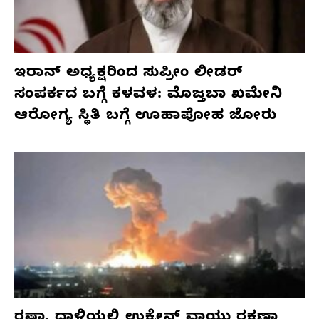
ಇರಾನ್ ಅಧ್ಯಕ್ಷರಿಂದ ಸುಪ್ರೀಂ ಲೀಡರ್
ಸಂಪರ್ಕದ ಬಗ್ಗೆ ಕಳವಳ: ಮೊಜ್ತಬಾ ಖಮೇನಿ
ಆರೋಗ್ಯ ಸ್ಥಿತಿ ಬಗ್ಗೆ ಊಹಾಪೋಹ ಜೋರು
ರಷ್ಯಾ ದಾಳಿಯಲ್ಲಿ ಉಕ್ರೇನ್ ವಾಯು ರಕ್ಷಣಾ