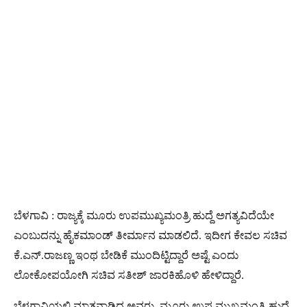
ಬೆಳಗಾವಿ : ರಾಜ್ಯಕ್ಕೆ ಮೂರು ಉಪಮುಖ್ಯಮಂತ್ರಿ ಹುದ್ದೆ ಅಗತ್ಯವಿದೆಯೇ
ಎಂಬುದನ್ನು ಹೈಕಮಾಂಡ್‌ ತೀರ್ಮಾನ ಮಾಡಲಿದೆ. ಇದೀಗ ಕೇವಲ ಸಚಿವ
ಕೆ.ಎನ್‌.ರಾಜಣ್ಣ ಇಂಥ ಬೇಡಿಕೆ ಮುಂದಿಟ್ಟಿದ್ದಾರೆ ಅಷ್ಟೆ ಎಂದು
ಲೋಕೋಪಯೋಗಿ ಸಚಿವ ಸತೀಶ್ ಜಾರಕಿಹೊಳಿ ಹೇಳಿದ್ದಾರೆ.
ಬೆಳಗಾವಿಯಲ್ಲಿ ಮಾತನಾಡಿದ ಅವರು, ಮೂರು ಉಪ ಮುಖ್ಯಮಂತ್ರಿ ಹುದ್ದೆ