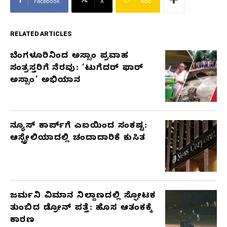
Facebook
X
Koo
RELATED ARTICLES
ಬೆಂಗಳೂರಿನಿಂದ ಅಸ್ಸಾಂ ಪ್ರವಾಹ
RELATED
ಸಂತ್ರಸ್ತರಿಗೆ ನೆರವು: ‘ಟುಗೆದರ್ ಫಾರ್
ARTICLES
ಅಸ್ಸಾಂ’ ಅಭಿಯಾನ
ನ್ಯೂಸ್ ಕಾರ್ಪ್‌ಗೆ ಎಐಯಿಂದ ಸಂಕಷ್ಟ:
ಆಸ್ಟ್ರೇಲಿಯಾದಲ್ಲಿ ಚಂದಾದಾರಿಕೆ ಕುಸಿತ
ಜರ್ಮನಿ ವಿಮಾನ ನಿಲ್ದಾಣದಲ್ಲಿ ಸ್ಫೋಟಕ
ತುಂಬಿದ ಡ್ರೋನ್ ಪತ್ತೆ: ಹೊಸ ಆತಂಕಕ್ಕೆ
ಕಾರಣ