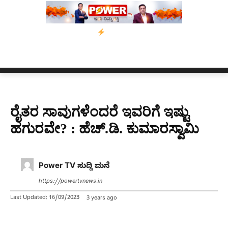
 ಅಸ್ಸಾಂ’ ಅಭಿಯಾನ
ನ್ಯೂಸ್ ಕಾರ್ಪ್‌ಗೆ ಎಐಯಿಂದ ಸಂಕಷ್ಟ: ಆಸ್ಟ್ರೇಲಿಯಾದಲ್ಲ
ರೈತರ ಸಾವುಗಳೆಂದರೆ ಇವರಿಗೆ ಇಷ್ಟು
ಹಗುರವೇ? : ಹೆಚ್​.ಡಿ. ಕುಮಾರಸ್ವಾಮಿ
Power TV ಸುದ್ದಿ ಮನೆ
https://powertvnews.in
Last Updated:
16/09/2023
3 years ago