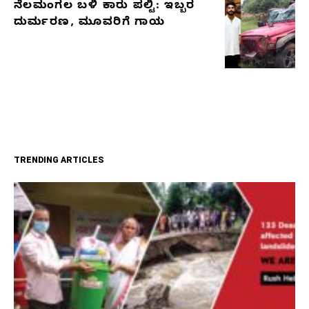
ನೆಲಮಂಗಲ ಬಳಿ ಕಾರು ಪಲ್ಟಿ: ಇಬ್ಬರ
ದುರ್ಮರಣ, ಮೂವರಿಗೆ ಗಾಯ
TRENDING ARTICLES