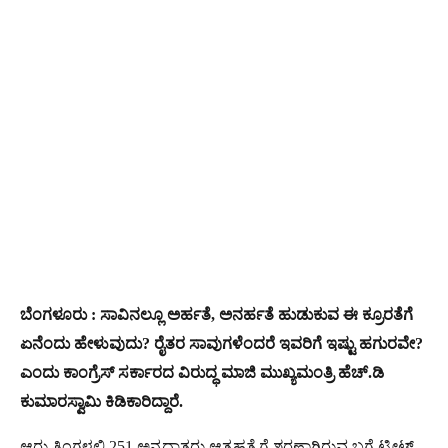
ಬೆಂಗಳೂರು : ಸಾವಿನಲ್ಲೂ ಅರ್ಹತೆ, ಅನರ್ಹತೆ ಹುಡುಕುವ ಈ ಕ್ರೂರತೆಗೆ
ಏನೆಂದು ಹೇಳುವುದು? ರೈತರ ಸಾವುಗಳೆಂದರೆ ಇವರಿಗೆ ಇಷ್ಟು ಹಗುರವೇ?
ಎಂದು ಕಾಂಗ್ರೆಸ್​ ಸರ್ಕಾರದ ವಿರುದ್ಧ ಮಾಜಿ ಮುಖ್ಯಮಂತ್ರಿ ಹೆಚ್​.ಡಿ
ಕುಮಾರಸ್ವಾಮಿ ಕಿಡಿಕಾರಿದ್ದಾರೆ.
ಆರು ತಿಂಗಳಲ್ಲಿ 251 ಅನ್ನದಾತರು ಆತ್ಮಹತ್ಯೆಗೆ ಶರಣಾಗಿರುವ ಬಗ್ಗೆ ಟ್ವೀಟ್