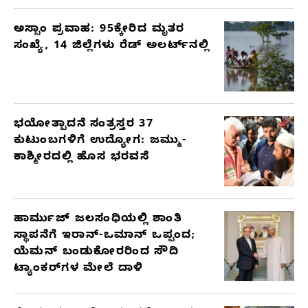
ಅಸ್ಸಾಂ ಪ್ರವಾಹ: 95ಕ್ಕೇರಿದ ಮೃತರ
ಸಂಖ್ಯೆ, 14 ಜಿಲ್ಲೆಗಳು ರೆಡ್ ಅಲರ್ಟ್‌ನಲ್ಲಿ
ಭಯೋತ್ಪಾದನೆ ಸಂತ್ರಸ್ತರ 37
ಕುಟುಂಬಗಳಿಗೆ ಉದ್ಯೋಗ: ಜಮ್ಮು-
ಕಾಶ್ಮೀರದಲ್ಲಿ ಹೊಸ ಭರವಸೆ
ಹಾರ್ಮುಜ್ ಜಲಸಂಧಿಯಲ್ಲಿ ಶಾಂತಿ
ಸ್ಥಾಪನೆಗೆ ಇರಾನ್-ಒಮಾನ್ ಒಪ್ಪಂದ;
ಯೆಮನ್ ಬಂಡುಕೋರರಿಂದ ಸೌದಿ
ಟ್ಯಾಂಕರ್‌ಗಳ ಮೇಲೆ ದಾಳಿ