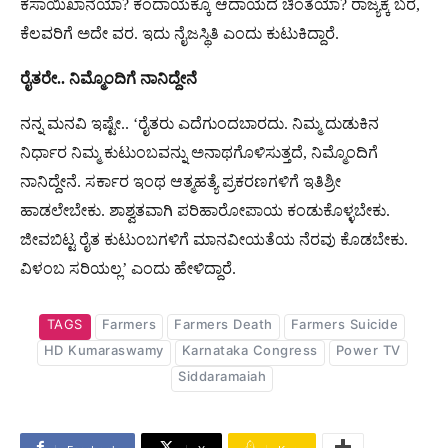
ಕಸಾಯಿಖಾನೆಯಾ? ಕಂದಾಯಕ್ಕೂ ಆದಾಯದ ಚಿಂತೆಯಾ? ರಾಜ್ಯಕ್ಕೆ ಬರ,
ಕೆಲವರಿಗೆ ಅದೇ ವರ. ಇದು ನೈಜಸ್ಥಿತಿ ಎಂದು ಕುಟುಕಿದ್ದಾರೆ.
ರೈತರೇ
..
ನಿಮ್ಮೊಂದಿಗೆ
ನಾನಿದ್ದೇನೆ
ನನ್ನ ಮನವಿ ಇಷ್ಟೇ.. ‘ರೈತರು ಎದೆಗುಂದಬಾರದು. ನಿಮ್ಮ ದುಡುಕಿನ
ನಿರ್ಧಾರ ನಿಮ್ಮ ಕುಟುಂಬವನ್ನು ಅನಾಥಗೊಳಿಸುತ್ತದೆ, ನಿಮ್ಮೊಂದಿಗೆ
ನಾನಿದ್ದೇನೆ. ಸರ್ಕಾರ ಇಂಥ ಆತ್ಮಹತ್ಯೆ ಪ್ರಕರಣಗಳಿಗೆ ಇತಿಶ್ರೀ
ಹಾಡಲೇಬೇಕು. ಶಾಶ್ವತವಾಗಿ ಪರಿಹಾರೋಪಾಯ ಕಂಡುಕೊಳ್ಳಬೇಕು.
ಜೀವಬಿಟ್ಟ ರೈತ ಕುಟುಂಬಗಳಿಗೆ ಮಾನವೀಯತೆಯ ನೆರವು ಕೊಡಬೇಕು.
ವಿಳಂಬ ಸರಿಯಲ್ಲ’ ಎಂದು ಹೇಳಿದ್ದಾರೆ.
TAGS
Farmers
Farmers Death
Farmers Suicide
HD Kumaraswamy
Karnataka Congress
Power TV
Siddaramaiah