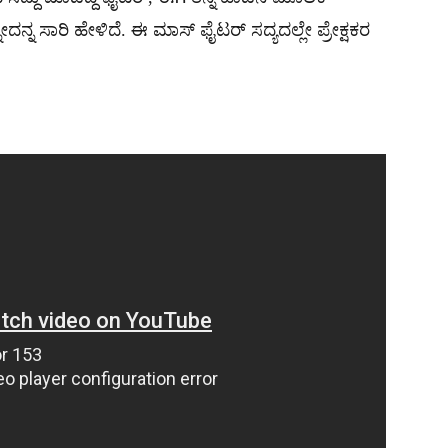
ನ್ನ ಸಾರಿ ಹೇಳಿದೆ. ಈ ಮಾಸ್ ಫೈಟರ್ ಸದ್ಯದಲ್ಲೇ ಪ್ರೇಕ್ಷಕರ