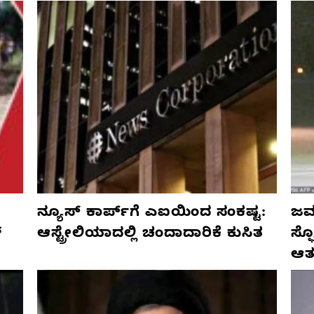
ನ್ಯೂಸ್ ಕಾರ್ಪ್‌ಗೆ ಎಐಯಿಂದ ಸಂಕಷ್ಟ:
ಜರ್
್
ಆಸ್ಟ್ರೇಲಿಯಾದಲ್ಲಿ ಚಂದಾದಾರಿಕೆ ಕುಸಿತ
ಸ್
ಆತ