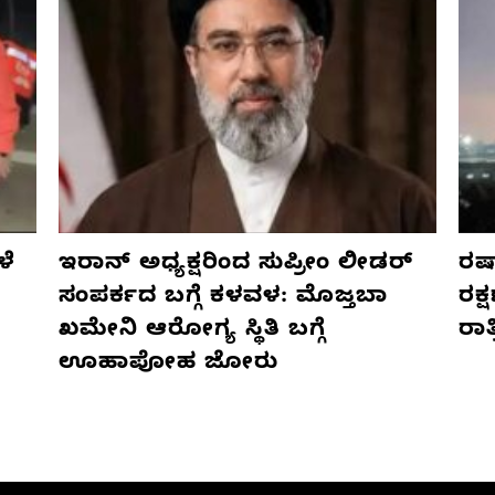
ಳೆ
ಇರಾನ್ ಅಧ್ಯಕ್ಷರಿಂದ ಸುಪ್ರೀಂ ಲೀಡರ್
ರಷ್
ಸಂಪರ್ಕದ ಬಗ್ಗೆ ಕಳವಳ: ಮೊಜ್ತಬಾ
ರಕ್
ಖಮೇನಿ ಆರೋಗ್ಯ ಸ್ಥಿತಿ ಬಗ್ಗೆ
ರಾ
ಊಹಾಪೋಹ ಜೋರು