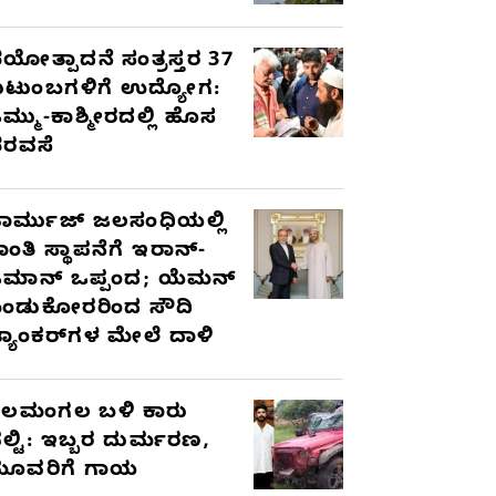
ಯೋತ್ಪಾದನೆ ಸಂತ್ರಸ್ತರ 37
ುಟುಂಬಗಳಿಗೆ ಉದ್ಯೋಗ:
ಮ್ಮು-ಕಾಶ್ಮೀರದಲ್ಲಿ ಹೊಸ
ರವಸೆ
ಾರ್ಮುಜ್ ಜಲಸಂಧಿಯಲ್ಲಿ
ಾಂತಿ ಸ್ಥಾಪನೆಗೆ ಇರಾನ್-
ಮಾನ್ ಒಪ್ಪಂದ; ಯೆಮನ್
ಂಡುಕೋರರಿಂದ ಸೌದಿ
್ಯಾಂಕರ್‌ಗಳ ಮೇಲೆ ದಾಳಿ
ೆಲಮಂಗಲ ಬಳಿ ಕಾರು
ಲ್ಟಿ: ಇಬ್ಬರ ದುರ್ಮರಣ,
ೂವರಿಗೆ ಗಾಯ