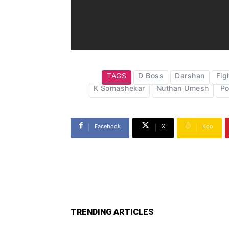
TAGS
D Boss
Darshan
Fig
K Somashekar
Nuthan Umesh
Po
Facebook
X
Koo
TRENDING ARTICLES