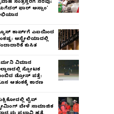
್ರವಾಹ ಸಂತ್ರಸ್ತರಿಗೆ ನೆರವು:
ಟುಗೆದರ್ ಫಾರ್ ಅಸ್ಸಾಂ’
ಅಭಿಯಾನ
್ಯೂಸ್ ಕಾರ್ಪ್‌ಗೆ ಎಐಯಿಂದ
ಂಕಷ್ಟ: ಆಸ್ಟ್ರೇಲಿಯಾದಲ್ಲಿ
ಂದಾದಾರಿಕೆ ಕುಸಿತ
ರ್ಮನಿ ವಿಮಾನ
ಿಲ್ದಾಣದಲ್ಲಿ ಸ್ಫೋಟಕ
ುಂಬಿದ ಡ್ರೋನ್ ಪತ್ತೆ:
ೊಸ ಆತಂಕಕ್ಕೆ ಕಾರಣ
ೆಕ್ಸಿಕೋದಲ್ಲಿ ಲೈವ್
್ಟ್ರೀಮಿಂಗ್ ವೇಳೆ ಸಾಮಾಜಿಕ
ಾಧ್ಯಮ ಪ್ರಭಾವಿ ಹತ್ಯೆ