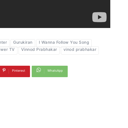
hter
Gurukiran
I Wanna Follow You Song
wer TV
Vinnod Prabhakar
vinod prabhakar
Pinterest
WhatsApp