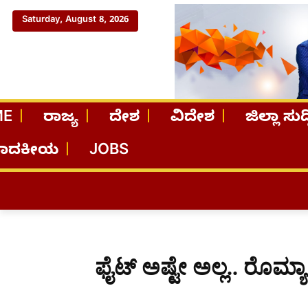
Saturday, August 8, 2026
ME
ರಾಜ್ಯ
ದೇಶ
ವಿದೇಶ
ಜಿಲ್ಲಾ ಸುದ್
ಪಾದಕೀಯ
JOBS
ಫೈಟ್ ಅಷ್ಟೇ ಅಲ್ಲ.. ರೊಮ್ಯ