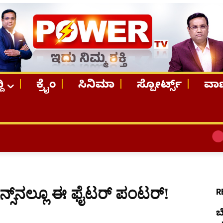
ದಿ
ಕ್ರೈಂ
ಸಿನಿಮಾ
ಸ್ಪೋರ್ಟ್ಸ್
ವಾಣ
TOP STORIE
ಾನ್ಸ್​ನಲ್ಲೂ ಈ ಫೈಟರ್ ಪಂಟರ್!
R
ಬ