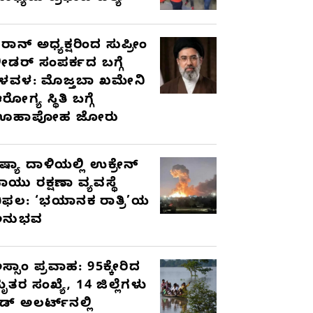
ರಾನ್ ಅಧ್ಯಕ್ಷರಿಂದ ಸುಪ್ರೀಂ
ೀಡರ್ ಸಂಪರ್ಕದ ಬಗ್ಗೆ
ಳವಳ: ಮೊಜ್ತಬಾ ಖಮೇನಿ
ರೋಗ್ಯ ಸ್ಥಿತಿ ಬಗ್ಗೆ
ಊಹಾಪೋಹ ಜೋರು
ಷ್ಯಾ ದಾಳಿಯಲ್ಲಿ ಉಕ್ರೇನ್
ಾಯು ರಕ್ಷಣಾ ವ್ಯವಸ್ಥೆ
ಿಫಲ: ‘ಭಯಾನಕ ರಾತ್ರಿ’ಯ
ಅನುಭವ
ಸ್ಸಾಂ ಪ್ರವಾಹ: 95ಕ್ಕೇರಿದ
ೃತರ ಸಂಖ್ಯೆ, 14 ಜಿಲ್ಲೆಗಳು
ೆಡ್ ಅಲರ್ಟ್‌ನಲ್ಲಿ