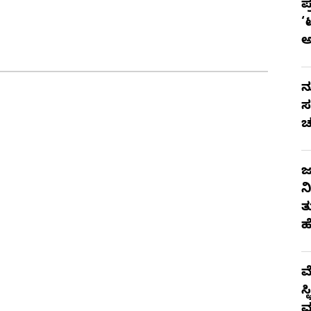
ಪ
‘
ನ
ಸ
ಚ
ಜ
ನ
ತ
ಹ
ಮ
ಸ
ಮ