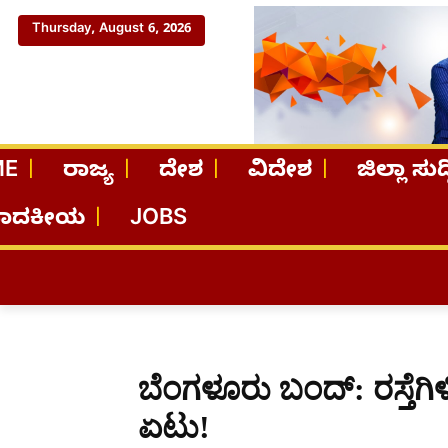
Thursday, August 6, 2026
ME
ರಾಜ್ಯ
ದೇಶ
ವಿದೇಶ
ಜಿಲ್ಲಾ ಸುದ್
ಪಾದಕೀಯ
JOBS
ಬೆಂಗಳೂರು ಬಂದ್​: ರಸ್ತೆಗಿಳಿದ
ಏಟು!