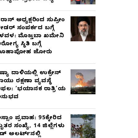
ರಾನ್ ಅಧ್ಯಕ್ಷರಿಂದ ಸುಪ್ರೀಂ
ೀಡರ್ ಸಂಪರ್ಕದ ಬಗ್ಗೆ
ಳವಳ: ಮೊಜ್ತಬಾ ಖಮೇನಿ
ರೋಗ್ಯ ಸ್ಥಿತಿ ಬಗ್ಗೆ
ಊಹಾಪೋಹ ಜೋರು
ಷ್ಯಾ ದಾಳಿಯಲ್ಲಿ ಉಕ್ರೇನ್
ಾಯು ರಕ್ಷಣಾ ವ್ಯವಸ್ಥೆ
ಿಫಲ: ‘ಭಯಾನಕ ರಾತ್ರಿ’ಯ
ಅನುಭವ
ಸ್ಸಾಂ ಪ್ರವಾಹ: 95ಕ್ಕೇರಿದ
ೃತರ ಸಂಖ್ಯೆ, 14 ಜಿಲ್ಲೆಗಳು
ೆಡ್ ಅಲರ್ಟ್‌ನಲ್ಲಿ