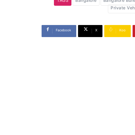
TAGS
Bangalore
Bangalore Bun
Private Veh
Facebook
X
Koo