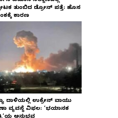
ಮನಿ ವಿಮಾನ ನಿಲ್ದಾಣದಲ್ಲಿ
ಫೋಟಕ ತುಂಬಿದ ಡ್ರೋನ್ ಪತ್ತೆ: ಹೊಸ
ಂಕಕ್ಕೆ ಕಾರಣ
ಯಾ ದಾಳಿಯಲ್ಲಿ ಉಕ್ರೇನ್ ವಾಯು
ಷಣಾ ವ್ಯವಸ್ಥೆ ವಿಫಲ: ‘ಭಯಾನಕ
ತ್ರಿ’ಯ ಅನುಭವ