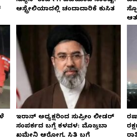
ನ್ಯೂಸ್ ಕಾರ್ಪ್‌ಗೆ ಎಐಯಿಂದ ಸಂಕಷ್ಟ:
ಜರ್
್
ಆಸ್ಟ್ರೇಲಿಯಾದಲ್ಲಿ ಚಂದಾದಾರಿಕೆ ಕುಸಿತ
ಸ್
ಆತ
ಳೆ
ಇರಾನ್ ಅಧ್ಯಕ್ಷರಿಂದ ಸುಪ್ರೀಂ ಲೀಡರ್
ರಷ್
ಸಂಪರ್ಕದ ಬಗ್ಗೆ ಕಳವಳ: ಮೊಜ್ತಬಾ
ರಕ್
ಖಮೇನಿ ಆರೋಗ್ಯ ಸ್ಥಿತಿ ಬಗ್ಗೆ
ರಾ