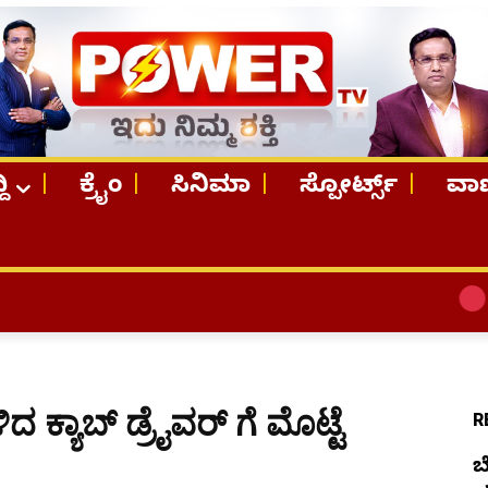
ದಿ
ಕ್ರೈಂ
ಸಿನಿಮಾ
ಸ್ಪೋರ್ಟ್ಸ್
ವಾಣ
TOP STORI
 ಕ್ಯಾಬ್​ ಡ್ರೈವರ್​ ಗೆ ಮೊಟ್ಟೆ
R
ಬ