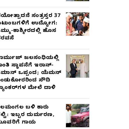
ಯೋತ್ಪಾದನೆ ಸಂತ್ರಸ್ತರ 37
ುಟುಂಬಗಳಿಗೆ ಉದ್ಯೋಗ:
ಮ್ಮು-ಕಾಶ್ಮೀರದಲ್ಲಿ ಹೊಸ
ರವಸೆ
ಾರ್ಮುಜ್ ಜಲಸಂಧಿಯಲ್ಲಿ
ಾಂತಿ ಸ್ಥಾಪನೆಗೆ ಇರಾನ್-
ಮಾನ್ ಒಪ್ಪಂದ; ಯೆಮನ್
ಂಡುಕೋರರಿಂದ ಸೌದಿ
್ಯಾಂಕರ್‌ಗಳ ಮೇಲೆ ದಾಳಿ
ೆಲಮಂಗಲ ಬಳಿ ಕಾರು
ಲ್ಟಿ: ಇಬ್ಬರ ದುರ್ಮರಣ,
ೂವರಿಗೆ ಗಾಯ