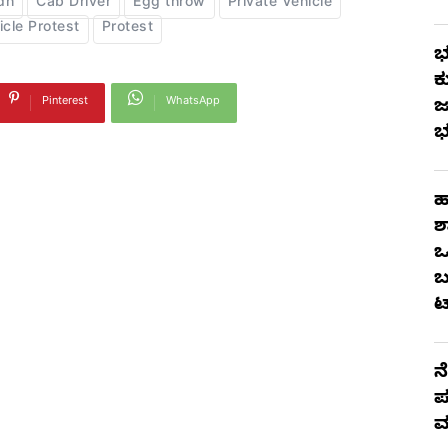
dh
Cab Driver
Egg throw
Private Vehicle
icle Protest
Protest
ಭ
ಕ
Pinterest
WhatsApp
ಜ
ಭ
ಹ
ಶ
ಒ
ಬ
ಟ
ನ
ಪ
ಮ