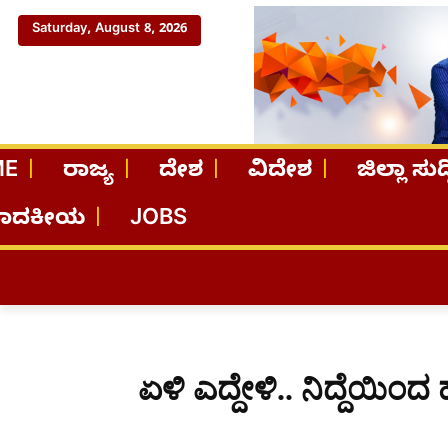
Saturday, August 8, 2026
ME
ರಾಜ್ಯ
ದೇಶ
ವಿದೇಶ
ಜಿಲ್ಲಾ ಸುದ್
ಪಾದಕೀಯ
JOBS
ಏಳಿ ಎದ್ದೇಳಿ.. ನಿದ್ದೆಯಿಂದ