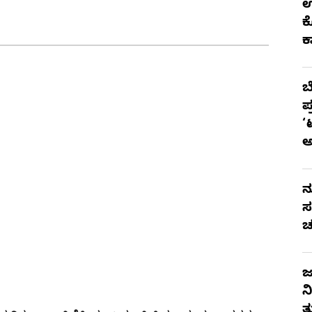
ಉ
ಕ
ಕ
ಬ
ಪ
‘
ನ
ಸ
ಚ
ಜ
ನ
ತ