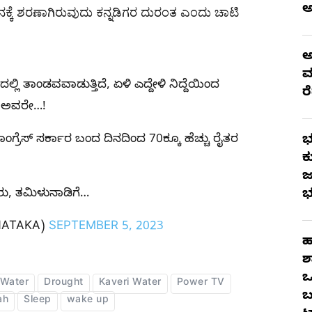
್ಕೆ ಶರಣಾಗಿರುವುದು ಕನ್ನಡಿಗರ ದುರಂತ ಎಂದು ಚಾಟಿ
ಅ
ಮ
ಲಿ ತಾಂಡವವಾಡುತ್ತಿದೆ, ಏಳಿ ಎದ್ದೇಳಿ ನಿದ್ದೆಯಿಂದ
ರ
ಅವರೇ…!
, ಕಾಂಗ್ರೆಸ್ ಸರ್ಕಾರ ಬಂದ ದಿನದಿಂದ 70ಕ್ಕೂ ಹೆಚ್ಚು ರೈತರ
ಭ
ಕ
ಜ
ನೀರು, ತಮಿಳುನಾಡಿಗೆ…
ಭ
NATAKA)
SEPTEMBER 5, 2023
ಹ
ಶ
ಒ
 Water
Drought
Kaveri Water
Power TV
ಬ
ah
Sleep
wake up