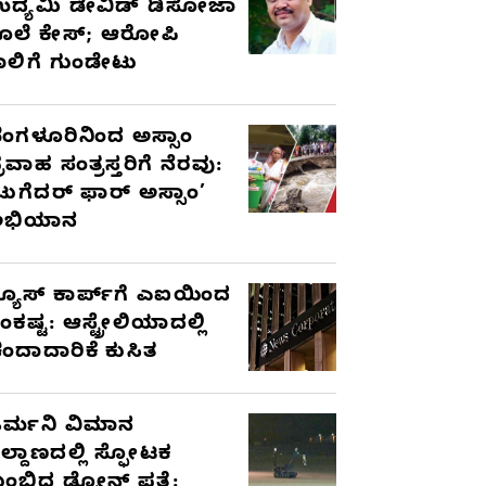
ದ್ಯಮಿ ಡೇವಿಡ್‌ ಡಿಸೋಜಾ
ೊಲೆ ಕೇಸ್;‌ ಆರೋಪಿ
ಾಲಿಗೆ ಗುಂಡೇಟು
ೆಂಗಳೂರಿನಿಂದ ಅಸ್ಸಾಂ
್ರವಾಹ ಸಂತ್ರಸ್ತರಿಗೆ ನೆರವು:
ಟುಗೆದರ್ ಫಾರ್ ಅಸ್ಸಾಂ’
ಅಭಿಯಾನ
್ಯೂಸ್ ಕಾರ್ಪ್‌ಗೆ ಎಐಯಿಂದ
ಂಕಷ್ಟ: ಆಸ್ಟ್ರೇಲಿಯಾದಲ್ಲಿ
ಂದಾದಾರಿಕೆ ಕುಸಿತ
ರ್ಮನಿ ವಿಮಾನ
ಿಲ್ದಾಣದಲ್ಲಿ ಸ್ಫೋಟಕ
ುಂಬಿದ ಡ್ರೋನ್ ಪತ್ತೆ: