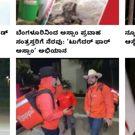
ಡ್‌
ಬೆಂಗಳೂರಿನಿಂದ ಅಸ್ಸಾಂ ಪ್ರವಾಹ
ನ್ಯ
ಸಂತ್ರಸ್ತರಿಗೆ ನೆರವು: ‘ಟುಗೆದರ್ ಫಾರ್
ಆಸ್
ಅಸ್ಸಾಂ’ ಅಭಿಯಾನ