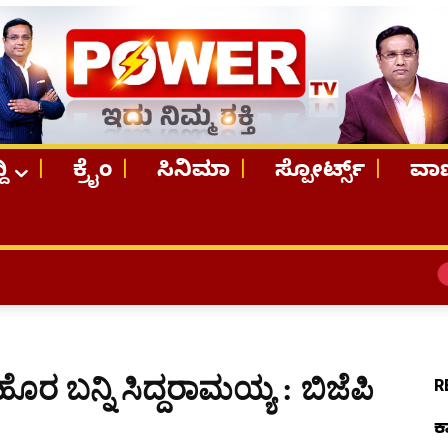
ದಿ
ಕ್ರೈಂ
ಸಿನಿಮಾ
ಸ್ಪೋರ್ಟ್ಸ್
ವಾಣ
TOP STOR
 ಹೊರ ಬನ್ನಿ ಸಿದ್ದರಾಮಯ್ಯ : ಬಿಜೆಪಿ
R
ಕ