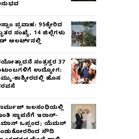
ಅನುಭವ
ಸ್ಸಾಂ ಪ್ರವಾಹ: 95ಕ್ಕೇರಿದ
ೃತರ ಸಂಖ್ಯೆ, 14 ಜಿಲ್ಲೆಗಳು
ೆಡ್ ಅಲರ್ಟ್‌ನಲ್ಲಿ
ಯೋತ್ಪಾದನೆ ಸಂತ್ರಸ್ತರ 37
ುಟುಂಬಗಳಿಗೆ ಉದ್ಯೋಗ:
ಮ್ಮು-ಕಾಶ್ಮೀರದಲ್ಲಿ ಹೊಸ
ರವಸೆ
ಾರ್ಮುಜ್ ಜಲಸಂಧಿಯಲ್ಲಿ
ಾಂತಿ ಸ್ಥಾಪನೆಗೆ ಇರಾನ್-
ಮಾನ್ ಒಪ್ಪಂದ; ಯೆಮನ್
ಂಡುಕೋರರಿಂದ ಸೌದಿ