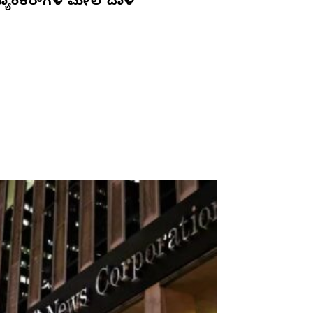
್ಯಾಂಕರ್‌ಗಳ ಮೇಲೆ ದಾಳಿ