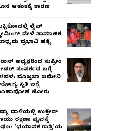
ೊಸ ಆತಂಕಕ್ಕೆ ಕಾರಣ
ೆಕ್ಸಿಕೋದಲ್ಲಿ ಲೈವ್
್ಟ್ರೀಮಿಂಗ್ ವೇಳೆ ಸಾಮಾಜಿಕ
ಾಧ್ಯಮ ಪ್ರಭಾವಿ ಹತ್ಯೆ
ರಾನ್ ಅಧ್ಯಕ್ಷರಿಂದ ಸುಪ್ರೀಂ
ೀಡರ್ ಸಂಪರ್ಕದ ಬಗ್ಗೆ
ಳವಳ: ಮೊಜ್ತಬಾ ಖಮೇನಿ
ರೋಗ್ಯ ಸ್ಥಿತಿ ಬಗ್ಗೆ
ಊಹಾಪೋಹ ಜೋರು
ಷ್ಯಾ ದಾಳಿಯಲ್ಲಿ ಉಕ್ರೇನ್
ಾಯು ರಕ್ಷಣಾ ವ್ಯವಸ್ಥೆ
ಿಫಲ: ‘ಭಯಾನಕ ರಾತ್ರಿ’ಯ