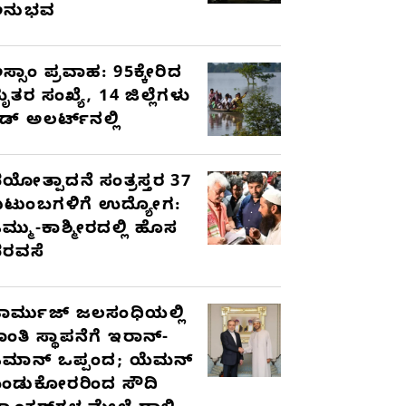
ಅನುಭವ
ಸ್ಸಾಂ ಪ್ರವಾಹ: 95ಕ್ಕೇರಿದ
ೃತರ ಸಂಖ್ಯೆ, 14 ಜಿಲ್ಲೆಗಳು
ೆಡ್ ಅಲರ್ಟ್‌ನಲ್ಲಿ
ಯೋತ್ಪಾದನೆ ಸಂತ್ರಸ್ತರ 37
ುಟುಂಬಗಳಿಗೆ ಉದ್ಯೋಗ:
ಮ್ಮು-ಕಾಶ್ಮೀರದಲ್ಲಿ ಹೊಸ
ರವಸೆ
ಾರ್ಮುಜ್ ಜಲಸಂಧಿಯಲ್ಲಿ
ಾಂತಿ ಸ್ಥಾಪನೆಗೆ ಇರಾನ್-
ಮಾನ್ ಒಪ್ಪಂದ; ಯೆಮನ್
ಂಡುಕೋರರಿಂದ ಸೌದಿ