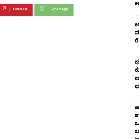
Pinterest
WhatsApp
ಅ
ಮ
ರ
ಭ
ಕ
ಜ
ಭ
ಹ
ಶ
ಒ
ಬ