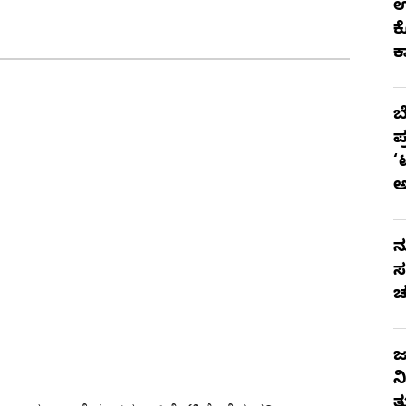
ಉ
ಕ
ಕ
ಬ
ಪ
‘
ನ
ಸ
ಚ
ಜ
ನ
ತ