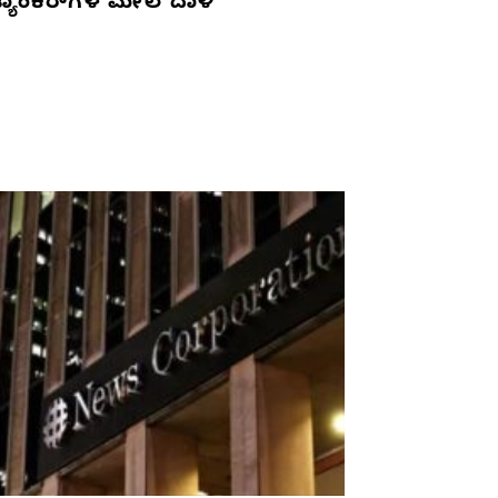
್ಯಾಂಕರ್‌ಗಳ ಮೇಲೆ ದಾಳಿ