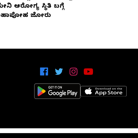
ನಿ ಆರೋಗ್ಯ ಸ್ಥಿತಿ ಬಗ್ಗೆ
ಹಾಪೋಹ ಜೋರು