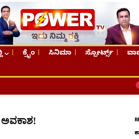
ದಿ
ಕ್ರೈಂ
ಸಿನಿಮಾ
ಸ್ಪೋರ್ಟ್ಸ್
ವಾಣ
TOP STOR
ಗೆ ಅವಕಾಶ!
R
ಕ