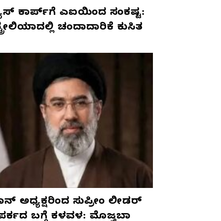
ೂಸ್ ಕಾರ್ಪ್‌ಗೆ ಎಐಯಿಂದ ಸಂಕಷ್ಟ:
ಟ್ರೇಲಿಯಾದಲ್ಲಿ ಚಂದಾದಾರಿಕೆ ಕುಸಿತ
ನ್ ಅಧ್ಯಕ್ಷರಿಂದ ಸುಪ್ರೀಂ ಲೀಡರ್
ಪರ್ಕದ ಬಗ್ಗೆ ಕಳವಳ: ಮೊಜ್ತಬಾ