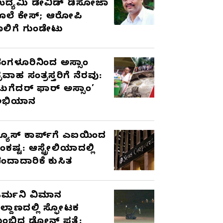
ದ್ಯಮಿ ಡೇವಿಡ್‌ ಡಿಸೋಜಾ
ೊಲೆ ಕೇಸ್;‌ ಆರೋಪಿ
ಾಲಿಗೆ ಗುಂಡೇಟು
ೆಂಗಳೂರಿನಿಂದ ಅಸ್ಸಾಂ
್ರವಾಹ ಸಂತ್ರಸ್ತರಿಗೆ ನೆರವು:
ಟುಗೆದರ್ ಫಾರ್ ಅಸ್ಸಾಂ’
ಅಭಿಯಾನ
್ಯೂಸ್ ಕಾರ್ಪ್‌ಗೆ ಎಐಯಿಂದ
ಂಕಷ್ಟ: ಆಸ್ಟ್ರೇಲಿಯಾದಲ್ಲಿ
ಂದಾದಾರಿಕೆ ಕುಸಿತ
ರ್ಮನಿ ವಿಮಾನ
ಿಲ್ದಾಣದಲ್ಲಿ ಸ್ಫೋಟಕ
ುಂಬಿದ ಡ್ರೋನ್ ಪತ್ತೆ: