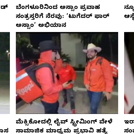
ಡ್‌
ಬೆಂಗಳೂರಿನಿಂದ ಅಸ್ಸಾಂ ಪ್ರವಾಹ
ನ್ಯ
ಸಂತ್ರಸ್ತರಿಗೆ ನೆರವು: ‘ಟುಗೆದರ್ ಫಾರ್
ಆಸ್
ಅಸ್ಸಾಂ’ ಅಭಿಯಾನ
ಮೆಕ್ಸಿಕೋದಲ್ಲಿ ಲೈವ್ ಸ್ಟ್ರೀಮಿಂಗ್ ವೇಳೆ
ಇರಾ
ಹೊಸ
ಸಾಮಾಜಿಕ ಮಾಧ್ಯಮ ಪ್ರಭಾವಿ ಹತ್ಯೆ
ಸಂ