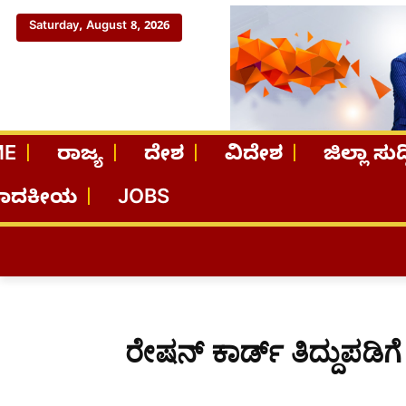
Saturday, August 8, 2026
ME
ರಾಜ್ಯ
ದೇಶ
ವಿದೇಶ
ಜಿಲ್ಲಾ ಸುದ್
ಪಾದಕೀಯ
JOBS
ರೇಷನ್ ಕಾರ್ಡ್‌ ತಿದ್ದುಪಡಿ