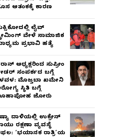
ೊಸ ಆತಂಕಕ್ಕೆ ಕಾರಣ
ೆಕ್ಸಿಕೋದಲ್ಲಿ ಲೈವ್
್ಟ್ರೀಮಿಂಗ್ ವೇಳೆ ಸಾಮಾಜಿಕ
ಾಧ್ಯಮ ಪ್ರಭಾವಿ ಹತ್ಯೆ
ರಾನ್ ಅಧ್ಯಕ್ಷರಿಂದ ಸುಪ್ರೀಂ
ೀಡರ್ ಸಂಪರ್ಕದ ಬಗ್ಗೆ
ಳವಳ: ಮೊಜ್ತಬಾ ಖಮೇನಿ
ರೋಗ್ಯ ಸ್ಥಿತಿ ಬಗ್ಗೆ
ಊಹಾಪೋಹ ಜೋರು
ಷ್ಯಾ ದಾಳಿಯಲ್ಲಿ ಉಕ್ರೇನ್
ಾಯು ರಕ್ಷಣಾ ವ್ಯವಸ್ಥೆ
ಿಫಲ: ‘ಭಯಾನಕ ರಾತ್ರಿ’ಯ