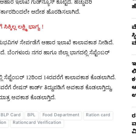
ಆಹಾರ ಇಲಾಖೆ ಗುಡ್‌ನ್ಯೂಸ್‌ ಕೊಟ್ಟಿದೆ. ಹೆಚ್ಚುವರಿ
ಹ
ಸರ್ಕಾರದಿಂದಲೇ ಆದೇಶ ಹೊರಡಿಸಲಾಗಿದೆ.
್ಕಿಲ್ಲ ಲಕ್ಷ್ಮಿ ಭಾಗ್ಯ !
ಮ
ಸ
ಾನುಭವಿಗಳ ಸೇರ್ಪಡೆಗೆ ಆಹಾರ ಇಲಾಖೆ ಕಾಲಾವಕಾಶ ನೀಡಿದೆ.
ಮ
ದೆ. ಬೆಂಗಳೂರು ನಗರ ಹಾಗೂ ಜಿಲ್ಲಾ ಭಾಗದಲ್ಲಿ ಸೆಪ್ಟೆಂಬರ್‌
ಇ
ಲ
ಿ ಸೆಪ್ಟೆಂಬರ್‌ 12ರಿಂದ 14ರವರೆಗೆ ಕಾಲಾವಕಾಶ ಕೊಡಲಾಗಿದೆ.
ಕ
ರವರೆಗೆ ರೇಷನ್ ಕಾರ್ಡ್ ತಿದ್ದುಪಡಿಗೆ ಅವಕಾಶ ಕೊಡಲಾಗ್ತಿದ್ದು,
ಆ
ಮಾತ್ರ ಅವಕಾಶ ಕೊಡಲಾಗ್ತಿದೆ.
BLP Card
BPL
Food Department
Ration card
ರ
ion
Rationcard Verification
ವ
ವ