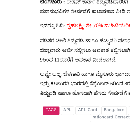
ಬೆಂಗಳೂರು :
ರೇಷನ್ ಕಾರ್ಡ್ ತಿದ್ದುಪಡಿದಾರರಿಗೆ 
ಫಲಾನುಭವಿಗಳ ಸೇರ್ಪಡೆಗೆ ಕಾಲಾವಕಾಶ ನೀಡಿ 
ಇದನ್ನೂ ಓದಿ:
ಗೃಹಲಕ್ಷ್ಮಿ: ಶೇ 70% ಮಹಿಳೆಯರಿಗೆ ಸಿಕ
ಪಡಿತರ ಚೀಟಿ ತಿದ್ದುಪಡಿ ಹಾಗೂ ಹೆಚ್ಚುವರಿ ಫಲ
ಜಿಲ್ಲಾವಾರು ಅರ್ಜಿ ಸಲ್ಲಿಸಲು ಅವಕಾಶ ಕಲ್ಪಿಸಲಾಗಿ
9ರಿಂದ 11ರವರೆಗೆ ಅವಕಾಶ ನೀಡಲಾಗಿದೆ.
ಅಷ್ಟೇ ಅಲ್ಲ, ಬೆಳಗಾವಿ ಹಾಗೂ ಮೈಸೂರು ಭಾಗದಲ್ಲ
ಇನ್ನು ಕಲಬುರಗಿ ಭಾಗದಲ್ಲಿ ಸೆಪ್ಟೆಂಬರ್‌ 6ರಿಂದ 8
ತಿದ್ದುಪಡಿ ಹಾಗೂ ಹೊಸದಾಗಿ ಹೆಸರು ಸೇರ್ಪಡೆಗೆ 
TAGS
APL
APL Card
Bangalore
rationcard Correct