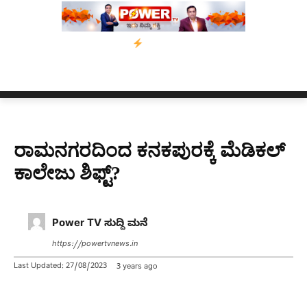
ಸ್ಸಾಂ’ ಅಭಿಯಾನ
ನ್ಯೂಸ್ ಕಾರ್ಪ್‌ಗೆ ಎಐಯಿಂದ ಸಂಕಷ್ಟ: ಆಸ್ಟ್ರೇಲಿಯಾದಲ್ಲಿ ಚ
ರಾಮನಗರದಿಂದ ಕನಕಪುರಕ್ಕೆ ಮೆಡಿಕಲ್
ಕಾಲೇಜು ಶಿಫ್ಟ್?
Power TV ಸುದ್ದಿ ಮನೆ
https://powertvnews.in
Last Updated:
27/08/2023
3 years ago