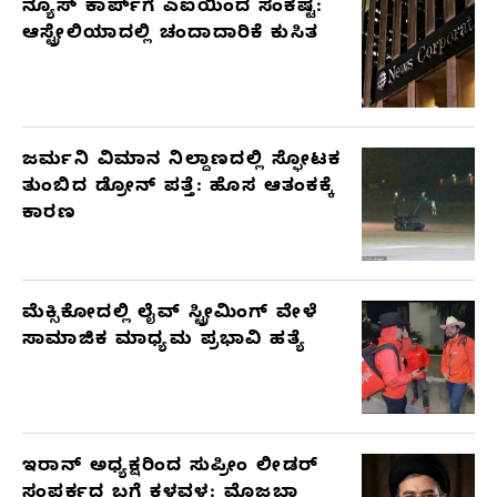
ನ್ಯೂಸ್ ಕಾರ್ಪ್‌ಗೆ ಎಐಯಿಂದ ಸಂಕಷ್ಟ:
ಆಸ್ಟ್ರೇಲಿಯಾದಲ್ಲಿ ಚಂದಾದಾರಿಕೆ ಕುಸಿತ
ಜರ್ಮನಿ ವಿಮಾನ ನಿಲ್ದಾಣದಲ್ಲಿ ಸ್ಫೋಟಕ
ತುಂಬಿದ ಡ್ರೋನ್ ಪತ್ತೆ: ಹೊಸ ಆತಂಕಕ್ಕೆ
ಕಾರಣ
ಮೆಕ್ಸಿಕೋದಲ್ಲಿ ಲೈವ್ ಸ್ಟ್ರೀಮಿಂಗ್ ವೇಳೆ
ಸಾಮಾಜಿಕ ಮಾಧ್ಯಮ ಪ್ರಭಾವಿ ಹತ್ಯೆ
ಇರಾನ್ ಅಧ್ಯಕ್ಷರಿಂದ ಸುಪ್ರೀಂ ಲೀಡರ್
ಸಂಪರ್ಕದ ಬಗ್ಗೆ ಕಳವಳ: ಮೊಜ್ತಬಾ