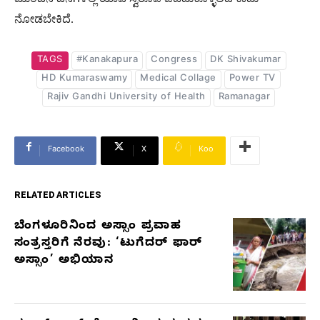
ನೋಡಬೇಕಿದೆ.
TAGS
#Kanakapura
Congress
DK Shivakumar
HD Kumaraswamy
Medical Collage
Power TV
Rajiv Gandhi University of Health
Ramanagar
Facebook
X
Koo
RELATED ARTICLES
ಬೆಂಗಳೂರಿನಿಂದ ಅಸ್ಸಾಂ ಪ್ರವಾಹ
RELATED
ಸಂತ್ರಸ್ತರಿಗೆ ನೆರವು: ‘ಟುಗೆದರ್ ಫಾರ್
ARTICLES
ಅಸ್ಸಾಂ’ ಅಭಿಯಾನ