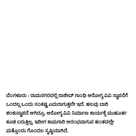
ಬೆಂಗಳೂರು : ರಾಮನಗರದಲ್ಲಿ ರಾಜೀವ್ ಗಾಂಧಿ ಆರೋಗ್ಯ ವಿವಿ ಸ್ಥಾಪನೆಗೆ
ಒಂದಲ್ಲ ಒಂದು ಸಂಕಷ್ಟ ಎದುರಾಗುತ್ತಲೇ ಇದೆ. ಹಲವು ಬಾರಿ
ಶಂಕುಸ್ಥಾಪನೆ ಆಗಿದ್ರೂ, ಆರೋಗ್ಯ ವಿವಿ ನಿರ್ಮಾಣ ಕಾರ್ಯಕ್ಕೆ ಮುಹೂರ್ತ
ಕೂಡ ಬರುತ್ತಿಲ್ಲ. ಇದೀಗ ಕಾಮಗಾರಿ ಆರಂಭವಾಗುವ ಹಂತದಲ್ಲೇ
ಮತ್ತೊಂದು ಗೊಂದಲ ಸೃಷ್ಠಿಯಾಗಿದೆ.