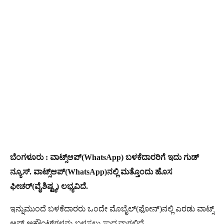
ಬೆಂಗಳೂರು : ವಾಟ್ಸ್​ಆಪ್​(WhatsApp) ಬಳಕೆದಾರರಿಗೆ ಇದು ಗುಡ್​
ನ್ಯೂಸ್. ವಾಟ್ಸ್​ಆಪ್​(WhatsApp)ನಲ್ಲಿ ಮತ್ತೊಂದು ಹೊಸ
ಫೀಚರ್(ವೈಶಿಷ್ಟ್ಯ) ಲಭ್ಯವಿದೆ.
ಇನ್ನುಮುಂದೆ ಬಳಕೆದಾರರು ಒಂದೇ ಮೊಬೈಲ್​(ಫೋನ್)ನಲ್ಲಿ ಎರಡು ವಾಟ್ಸ್​
ಆಪ್​ ಅಕೌಂಟ್​ಗಳನ್ನು ಬಳಸಲು ಸಾಧ್ಯವಾಗಲಿದೆ.