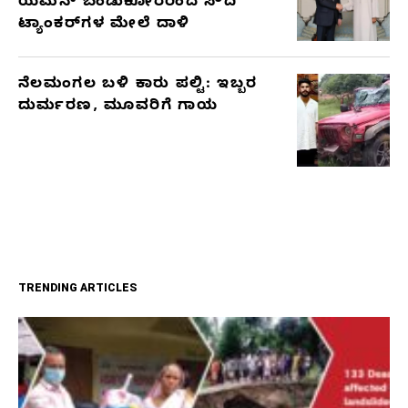
ಯೆಮನ್ ಬಂಡುಕೋರರಿಂದ ಸೌದಿ
ಟ್ಯಾಂಕರ್‌ಗಳ ಮೇಲೆ ದಾಳಿ
ನೆಲಮಂಗಲ ಬಳಿ ಕಾರು ಪಲ್ಟಿ: ಇಬ್ಬರ
ದುರ್ಮರಣ, ಮೂವರಿಗೆ ಗಾಯ
TRENDING ARTICLES