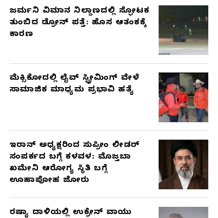
ಜರ್ಮನಿ ವಿಮಾನ ನಿಲ್ದಾಣದಲ್ಲಿ ಸ್ಫೋಟಕ
ತುಂಬಿದ ಡ್ರೋನ್ ಪತ್ತೆ: ಹೊಸ ಆತಂಕಕ್ಕೆ
ಕಾರಣ
ಮೆಕ್ಸಿಕೋದಲ್ಲಿ ಲೈವ್ ಸ್ಟ್ರೀಮಿಂಗ್ ವೇಳೆ
ಸಾಮಾಜಿಕ ಮಾಧ್ಯಮ ಪ್ರಭಾವಿ ಹತ್ಯೆ
ಇರಾನ್ ಅಧ್ಯಕ್ಷರಿಂದ ಸುಪ್ರೀಂ ಲೀಡರ್
ಸಂಪರ್ಕದ ಬಗ್ಗೆ ಕಳವಳ: ಮೊಜ್ತಬಾ
ಖಮೇನಿ ಆರೋಗ್ಯ ಸ್ಥಿತಿ ಬಗ್ಗೆ
ಊಹಾಪೋಹ ಜೋರು
ರಷ್ಯಾ ದಾಳಿಯಲ್ಲಿ ಉಕ್ರೇನ್ ವಾಯು