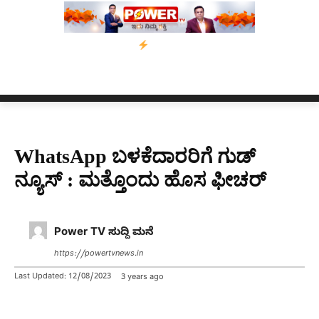
ಅಸ್ಸಾಂ’ ಅಭಿಯಾನ
ನ್ಯೂಸ್ ಕಾರ್ಪ್‌ಗೆ ಎಐಯಿಂದ ಸಂಕಷ್ಟ: ಆಸ್ಟ್ರೇಲಿಯಾದಲ್ಲಿ 
WhatsApp ಬಳಕೆದಾರರಿಗೆ ಗುಡ್
ನ್ಯೂಸ್ : ಮತ್ತೊಂದು ಹೊಸ ಫೀಚರ್
Power TV ಸುದ್ದಿ ಮನೆ
https://powertvnews.in
Last Updated:
12/08/2023
3 years ago