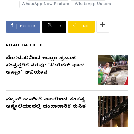
WhatsApp New Feature
WhatsApp Uusers
Facebook
X
Koo
RELATED ARTICLES
ಬೆಂಗಳೂರಿನಿಂದ ಅಸ್ಸಾಂ ಪ್ರವಾಹ
RELATED
ಸಂತ್ರಸ್ತರಿಗೆ ನೆರವು: ‘ಟುಗೆದರ್ ಫಾರ್
ARTICLES
ಅಸ್ಸಾಂ’ ಅಭಿಯಾನ
ನ್ಯೂಸ್ ಕಾರ್ಪ್‌ಗೆ ಎಐಯಿಂದ ಸಂಕಷ್ಟ:
ಆಸ್ಟ್ರೇಲಿಯಾದಲ್ಲಿ ಚಂದಾದಾರಿಕೆ ಕುಸಿತ