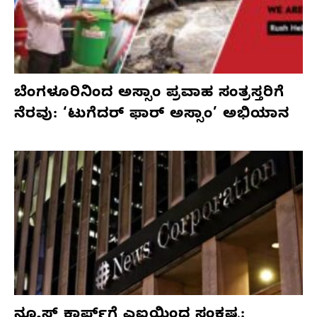
ಬೆಂಗಳೂರಿನಿಂದ ಅಸ್ಸಾಂ ಪ್ರವಾಹ ಸಂತ್ರಸ್ತರಿಗೆ
ನೆರವು: ‘ಟುಗೆದರ್ ಫಾರ್ ಅಸ್ಸಾಂ’ ಅಭಿಯಾನ
ನ್ಯೂಸ್ ಕಾರ್ಪ್‌ಗೆ ಎಐಯಿಂದ ಸಂಕಷ್ಟ: