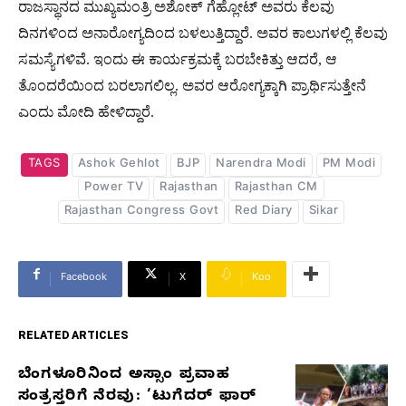
ರಾಜಸ್ಥಾನದ ಮುಖ್ಯಮಂತ್ರಿ ಅಶೋಕ್ ಗೆಹ್ಲೋಟ್ ಅವರು ಕೆಲವು
ದಿನಗಳಿಂದ ಅನಾರೋಗ್ಯದಿಂದ ಬಳಲುತ್ತಿದ್ದಾರೆ. ಅವರ ಕಾಲುಗಳಲ್ಲಿ ಕೆಲವು
ಸಮಸ್ಯೆಗಳಿವೆ. ಇಂದು ಈ ಕಾರ್ಯಕ್ರಮಕ್ಕೆ ಬರಬೇಕಿತ್ತು ಆದರೆ, ಆ
ತೊಂದರೆಯಿಂದ ಬರಲಾಗಲಿಲ್ಲ. ಅವರ ಆರೋಗ್ಯಕ್ಕಾಗಿ ಪ್ರಾರ್ಥಿಸುತ್ತೇನೆ
ಎಂದು ಮೋದಿ ಹೇಳಿದ್ದಾರೆ.
TAGS
Ashok Gehlot
BJP
Narendra Modi
PM Modi
Power TV
Rajasthan
Rajasthan CM
Rajasthan Congress Govt
Red Diary
Sikar
Facebook
X
Koo
RELATED ARTICLES
ಬೆಂಗಳೂರಿನಿಂದ ಅಸ್ಸಾಂ ಪ್ರವಾಹ
RELATED
ಸಂತ್ರಸ್ತರಿಗೆ ನೆರವು: ‘ಟುಗೆದರ್ ಫಾರ್
ARTICLES