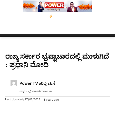
ಸ್ಸಾಂ’ ಅಭಿಯಾನ
ನ್ಯೂಸ್ ಕಾರ್ಪ್‌ಗೆ ಎಐಯಿಂದ ಸಂಕಷ್ಟ: ಆಸ್ಟ್ರೇಲಿಯಾದಲ್ಲಿ 
ರಾಜ್ಯ ಸರ್ಕಾರ ಭ್ರಷ್ಟಾಚಾರದಲ್ಲಿ ಮುಳುಗಿದೆ
: ಪ್ರಧಾನಿ ಮೋದಿ
Power TV ಸುದ್ದಿ ಮನೆ
https://powertvnews.in
Last Updated:
27/07/2023
3 years ago