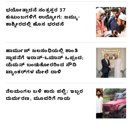
ಭಯೋತ್ಪಾದನೆ ಸಂತ್ರಸ್ತರ 37
ಕುಟುಂಬಗಳಿಗೆ ಉದ್ಯೋಗ: ಜಮ್ಮು-
ಕಾಶ್ಮೀರದಲ್ಲಿ ಹೊಸ ಭರವಸೆ
ಹಾರ್ಮುಜ್ ಜಲಸಂಧಿಯಲ್ಲಿ ಶಾಂತಿ
ಸ್ಥಾಪನೆಗೆ ಇರಾನ್-ಒಮಾನ್ ಒಪ್ಪಂದ;
ಯೆಮನ್ ಬಂಡುಕೋರರಿಂದ ಸೌದಿ
ಟ್ಯಾಂಕರ್‌ಗಳ ಮೇಲೆ ದಾಳಿ
ನೆಲಮಂಗಲ ಬಳಿ ಕಾರು ಪಲ್ಟಿ: ಇಬ್ಬರ
ದುರ್ಮರಣ, ಮೂವರಿಗೆ ಗಾಯ