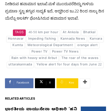
ನೀಡಿರುವ ಹವಾಮಾನ ಇಲಾಖೆ.ಮಳೆ ಮುಂದುವರೆದಿದ್ದು ಗಾಳಿಯ
ಪ್ರಮಾಣ ಸ್ವಲ್ಪ ತಗ್ಗುವ ಸಾಧ್ಯತೆ ಇದೆ, ಆದ್ದರಿಂದ ಜು.22 ರಿಂದ ನಾಲ್ಕು ದಿನ
ಯೆಲ್ಲೊ ಅಲರ್ಟ್​ ಘೋಷಿಸಿರುವ ಹವಾಮಾನ ಇಲಾಖೆ.
TAGS
40-50 km per hour
At Ankola
Bhatkal
Honnavar
Impeding fishing
Kannada News
Karvara
Kumta
Meteorological Department
orange alert
Power TV
Power TV News
Rain with heavy wind Arbut
The roar of the waves
uttarakannada
Yellow alert for four days from June 22
Facebook
X
Koo
RELATED ARTICLES
ಭಾರತೀಯ ವಾಯುಸೇನಾ ಅಧಿಕಾರಿ ‘ಹನಿ
RELATED