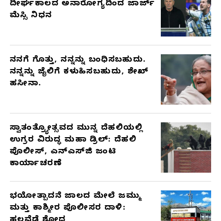
ದೀರ್ಘಕಾಲದ ಅನಾರೋಗ್ಯದಿಂದ ಜಾರ್ಜ್
ಮೆಸ್ಸಿ ನಿಧನ
ನನಗೆ ಗೊತ್ತು, ನನ್ನನ್ನು ಬಂಧಿಸಬಹುದು.
ನನ್ನನ್ನು ಜೈಲಿಗೆ ಕಳುಹಿಸಬಹುದು, ಶೇಖ್
ಹಸೀನಾ.
ಸ್ವಾತಂತ್ರ್ಯೋತ್ಸವದ ಮುನ್ನ ದೆಹಲಿಯಲ್ಲಿ
ಉಗ್ರರ ವಿರುದ್ಧ ಮಹಾ ಡ್ರಿಲ್: ದೆಹಲಿ
ಪೊಲೀಸ್, ಎನ್‌ಎಸ್‌ಜಿ ಜಂಟಿ
ಕಾರ್ಯಾಚರಣೆ
ಭಯೋತ್ಪಾದನೆ ಜಾಲದ ಮೇಲೆ ಜಮ್ಮು
ಮತ್ತು ಕಾಶ್ಮೀರ ಪೊಲೀಸರ ದಾಳಿ:
ಹಲವೆಡೆ ಶೋಧ