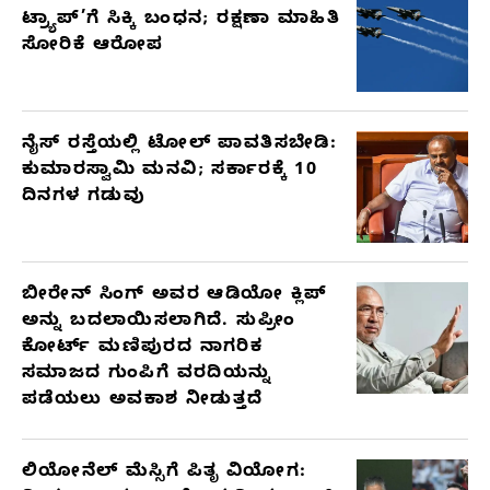
ಟ್ರ್ಯಾಪ್’ಗೆ ಸಿಕ್ಕಿ ಬಂಧನ; ರಕ್ಷಣಾ ಮಾಹಿತಿ
ARTICLES
ಸೋರಿಕೆ ಆರೋಪ
ನೈಸ್ ರಸ್ತೆಯಲ್ಲಿ ಟೋಲ್ ಪಾವತಿಸಬೇಡಿ:
ಕುಮಾರಸ್ವಾಮಿ ಮನವಿ; ಸರ್ಕಾರಕ್ಕೆ 10
ದಿನಗಳ ಗಡುವು
ಬೀರೇನ್ ಸಿಂಗ್ ಅವರ ಆಡಿಯೋ ಕ್ಲಿಪ್
ಅನ್ನು ಬದಲಾಯಿಸಲಾಗಿದೆ. ಸುಪ್ರೀಂ
ಕೋರ್ಟ್ ಮಣಿಪುರದ ನಾಗರಿಕ
ಸಮಾಜದ ಗುಂಪಿಗೆ ವರದಿಯನ್ನು
ಪಡೆಯಲು ಅವಕಾಶ ನೀಡುತ್ತದೆ
ಲಿಯೋನೆಲ್ ಮೆಸ್ಸಿಗೆ ಪಿತೃ ವಿಯೋಗ: