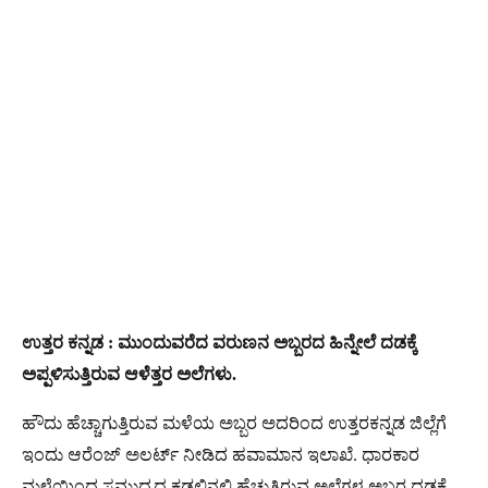
ಉತ್ತರ ಕನ್ನಡ : ಮುಂದುವರೆದ ವರುಣನ ಅಬ್ಬರದ ಹಿನ್ನೇಲೆ ದಡಕ್ಕೆ
ಅಪ್ಪಳಿಸುತ್ತಿರುವ ಆಳೆತ್ತರ ಅಲೆಗಳು.
ಹೌದು ಹೆಚ್ಚಾಗುತ್ತಿರುವ ಮಳೆಯ ಅಬ್ಬರ ಅದರಿಂದ ಉತ್ತರಕನ್ನಡ ಜಿಲ್ಲೆಗೆ
ಇಂದು ಆರೆಂಜ್ ಅಲರ್ಟ್​ ನೀಡಿದ ಹವಾಮಾನ ಇಲಾಖೆ. ಧಾರಕಾರ
ಮಳೆಯಿಂದ ಸಮುದ್ರದ ಕಡಲಿನಲ್ಲಿ ಹೆಚ್ಚುತ್ತಿರುವ ಅಲೆಗಳ ಅಬ್ಬರ ದಡಕ್ಕೆ