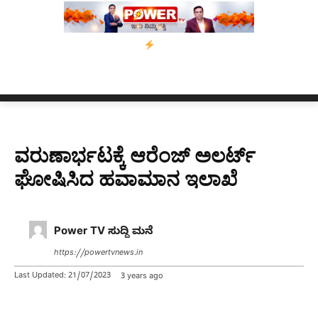
 10 ದಿನಗಳ ಗಡುವು
ಬೀರೇನ್ ಸಿಂಗ್ ಅವರ ಆಡಿಯೋ ಕ್ಲಿಪ್ ಅನ್ನು ಬದಲಾಯ
ವರುಣಾರ್ಭಟಕ್ಕೆ ಆರೆಂಜ್ ಅಲರ್ಟ್​
ಘೋಷಿಸಿದ ಹವಾಮಾನ ಇಲಾಖೆ
Power TV ಸುದ್ದಿ ಮನೆ
https://powertvnews.in
Last Updated:
21/07/2023
3 years ago