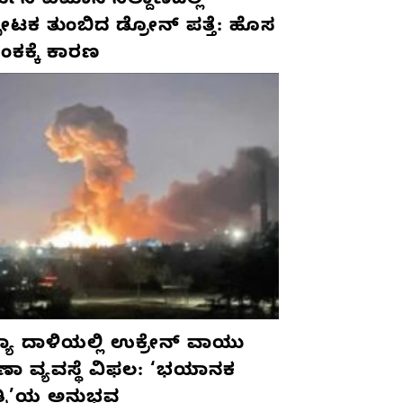
ಮನಿ ವಿಮಾನ ನಿಲ್ದಾಣದಲ್ಲಿ
ಫೋಟಕ ತುಂಬಿದ ಡ್ರೋನ್ ಪತ್ತೆ: ಹೊಸ
ಂಕಕ್ಕೆ ಕಾರಣ
ಯಾ ದಾಳಿಯಲ್ಲಿ ಉಕ್ರೇನ್ ವಾಯು
ಷಣಾ ವ್ಯವಸ್ಥೆ ವಿಫಲ: ‘ಭಯಾನಕ
ತ್ರಿ’ಯ ಅನುಭವ