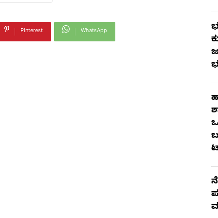
ಭ
Pinterest
WhatsApp
ಕ
ಜ
ಭ
ಹ
ಶ
ಒ
ಬ
ಟ
ನ
ಪ
ಮ