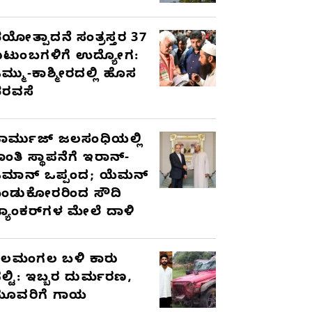
ಯೋತ್ಪಾದನೆ ಸಂತ್ರಸ್ತರ 37
ುಟುಂಬಗಳಿಗೆ ಉದ್ಯೋಗ:
ಮ್ಮು-ಕಾಶ್ಮೀರದಲ್ಲಿ ಹೊಸ
ರವಸೆ
ಾರ್ಮುಜ್ ಜಲಸಂಧಿಯಲ್ಲಿ
ಾಂತಿ ಸ್ಥಾಪನೆಗೆ ಇರಾನ್-
ಮಾನ್ ಒಪ್ಪಂದ; ಯೆಮನ್
ಂಡುಕೋರರಿಂದ ಸೌದಿ
್ಯಾಂಕರ್‌ಗಳ ಮೇಲೆ ದಾಳಿ
ೆಲಮಂಗಲ ಬಳಿ ಕಾರು
ಲ್ಟಿ: ಇಬ್ಬರ ದುರ್ಮರಣ,
ೂವರಿಗೆ ಗಾಯ