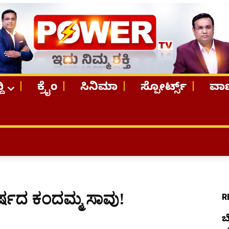
ದಿ
ಕ್ರೈಂ
ಸಿನಿಮಾ
ಸ್ಪೋರ್ಟ್ಸ್
ವಾಣ
TOP STOR
್ಷದ ಕಂದಮ್ಮ ಸಾವು!
R
ಬ