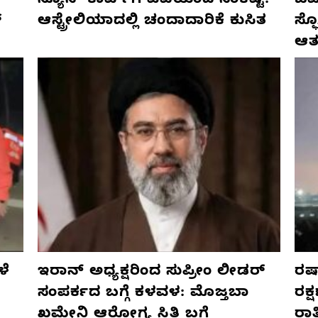
ನ್ಯೂಸ್ ಕಾರ್ಪ್‌ಗೆ ಎಐಯಿಂದ ಸಂಕಷ್ಟ:
ಜರ್
್
ಆಸ್ಟ್ರೇಲಿಯಾದಲ್ಲಿ ಚಂದಾದಾರಿಕೆ ಕುಸಿತ
ಸ್
ಆತ
ಳೆ
ಇರಾನ್ ಅಧ್ಯಕ್ಷರಿಂದ ಸುಪ್ರೀಂ ಲೀಡರ್
ರಷ್
ಸಂಪರ್ಕದ ಬಗ್ಗೆ ಕಳವಳ: ಮೊಜ್ತಬಾ
ರಕ್
ಖಮೇನಿ ಆರೋಗ್ಯ ಸ್ಥಿತಿ ಬಗ್ಗೆ
ರಾ