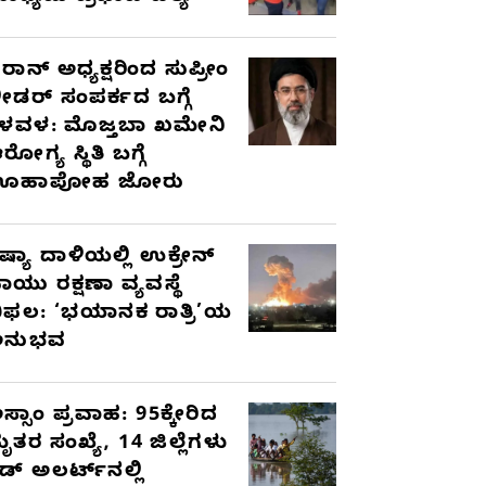
ರಾನ್ ಅಧ್ಯಕ್ಷರಿಂದ ಸುಪ್ರೀಂ
ೀಡರ್ ಸಂಪರ್ಕದ ಬಗ್ಗೆ
ಳವಳ: ಮೊಜ್ತಬಾ ಖಮೇನಿ
ರೋಗ್ಯ ಸ್ಥಿತಿ ಬಗ್ಗೆ
ಊಹಾಪೋಹ ಜೋರು
ಷ್ಯಾ ದಾಳಿಯಲ್ಲಿ ಉಕ್ರೇನ್
ಾಯು ರಕ್ಷಣಾ ವ್ಯವಸ್ಥೆ
ಿಫಲ: ‘ಭಯಾನಕ ರಾತ್ರಿ’ಯ
ಅನುಭವ
ಸ್ಸಾಂ ಪ್ರವಾಹ: 95ಕ್ಕೇರಿದ
ೃತರ ಸಂಖ್ಯೆ, 14 ಜಿಲ್ಲೆಗಳು
ೆಡ್ ಅಲರ್ಟ್‌ನಲ್ಲಿ