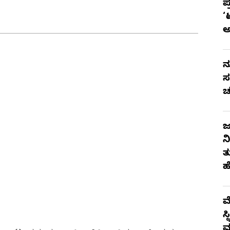
ಪ
‘
ನ
ಸ
ಚ
ಜ
ನ
ತ
ಹ
ಮ
ಸ
ಮ