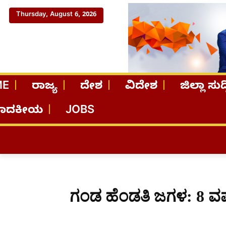
Thursday, August 6, 2026
ME
ರಾಜ್ಯ
ದೇಶ
ವಿದೇಶ
ಜಿಲ್ಲಾ ಸುದ್
ಪಾದಕೀಯ
JOBS
ಗಂಡ ಹೆಂಡತಿ ಜಗಳ: 8 ವರ