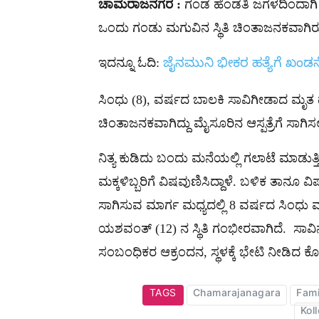
ಚಾಮರಾಜನಗರ :
ಗಂಡ ಹೆಂಡತಿ ಜಗಳದಿಂದಾಗಿ ಎ
ಒಂದು ಗಂಡು ಮಗುವಿನ ಸ್ಥಿತಿ ಚಿಂತಾಜನಕವಾಗಿರು
ಇದನ್ನೂ ಓದಿ:
ಜೈನಮುನಿ ಭೀಕರ ಹತ್ಯೆಗೆ ಖಂ
ಸಿಂಧು (8), ವರ್ಷದ ಬಾಲಕಿ ಸಾವಿಗೀಡಾದ ಮೃತ ದುರ್
ಚಿಂತಾಜನಕವಾಗಿದ್ದು ಮೈಸೂರಿನ ಆಸ್ಪತ್ರೆಗೆ ಸಾಗಿಸ
ನಿತ್ಯ ಕುಡಿದು ಬಂದು ಮನೆಯಲ್ಲಿ ಗಲಾಟೆ ಮಾಡುತ್ತ
ಮಕ್ಕಳಿಬ್ಬರಿಗೆ ವಿಷವುಣಿಸಿದ್ದಾಳೆ. ಬಳಿಕ ತಾನೂ ವಿಷ ಸ
ಸಾಗಿಸುವ ಮಾರ್ಗ ಮಧ್ಯದಲ್ಲಿ 8 ವರ್ಷದ ಸಿಂಧು 
ಯಶವಂತ್ (12) ನ ಸ್ಥಿತಿ ಗಂಭೀರವಾಗಿದೆ. ಸಾವಿ
ಸಂಬಂಧಿಕರ ಆಕ್ರಂದನ, ಸ್ಥಳಕ್ಕೆ ಭೇಟಿ ನೀಡಿದ ಕೊ
TAGS
Chamarajanagara
Fami
Kol