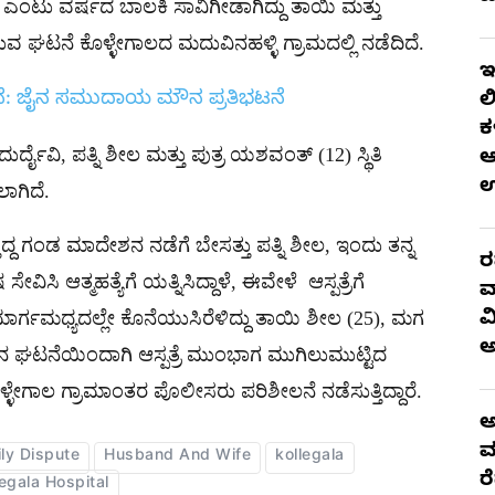
ಂಟು ವರ್ಷದ ಬಾಲಕಿ ಸಾವಿಗೀಡಾಗಿದ್ದು ತಾಯಿ ಮತ್ತು
ವ ಘಟನೆ ಕೊಳ್ಳೇಗಾಲದ ಮದುವಿನಹಳ್ಳಿ ಗ್ರಾಮದಲ್ಲಿ ನಡೆದಿದೆ.
ಇ
ಡನೆ: ಜೈನ ಸಮುದಾಯ ಮೌನ ಪ್ರತಿಭಟನೆ
ಲ
ಕ
ದೈವಿ, ಪತ್ನಿ ಶೀಲ ಮತ್ತು ಪುತ್ರ ಯಶವಂತ್ (12) ಸ್ಥಿತಿ
ಆ
ಲಾಗಿದೆ.
ಿದ್ದ ಗಂಡ ಮಾದೇಶನ ನಡೆಗೆ ಬೇಸತ್ತು ಪತ್ನಿ ಶೀಲ, ಇಂದು ತನ್ನ
ರ
ೇವಿಸಿ ಆತ್ಮಹತ್ಯೆಗೆ ಯತ್ನಿಸಿದ್ದಾಳೆ, ಈವೇಳೆ ಆಸ್ಪತ್ರೆಗೆ
ವ
ಮಾರ್ಗಮಧ್ಯದಲ್ಲೇ ಕೊನೆಯುಸಿರೆಳಿದ್ದು ತಾಯಿ ಶೀಲ (25), ಮಗ
ವ
ನ ಘಟನೆಯಿಂದಾಗಿ ಆಸ್ಪತ್ರೆ ಮುಂಭಾಗ ಮುಗಿಲುಮುಟ್ಟಿದ
ಳ್ಳೇಗಾಲ ಗ್ರಾಮಾಂತರ ಪೊಲೀಸರು ಪರಿಶೀಲನೆ ನಡೆಸುತ್ತಿದ್ದಾರೆ.
ಅ
ಮ
ly Dispute
Husband And Wife
kollegala
ರ
legala Hospital