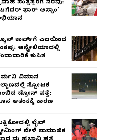
್ರವಾಹ ಸಂತ್ರಸ್ತರಿಗೆ ನೆರವು:
ಟುಗೆದರ್ ಫಾರ್ ಅಸ್ಸಾಂ’
ಅಭಿಯಾನ
್ಯೂಸ್ ಕಾರ್ಪ್‌ಗೆ ಎಐಯಿಂದ
ಂಕಷ್ಟ: ಆಸ್ಟ್ರೇಲಿಯಾದಲ್ಲಿ
ಂದಾದಾರಿಕೆ ಕುಸಿತ
ರ್ಮನಿ ವಿಮಾನ
ಿಲ್ದಾಣದಲ್ಲಿ ಸ್ಫೋಟಕ
ುಂಬಿದ ಡ್ರೋನ್ ಪತ್ತೆ:
ೊಸ ಆತಂಕಕ್ಕೆ ಕಾರಣ
ೆಕ್ಸಿಕೋದಲ್ಲಿ ಲೈವ್
್ಟ್ರೀಮಿಂಗ್ ವೇಳೆ ಸಾಮಾಜಿಕ
ಾಧ್ಯಮ ಪ್ರಭಾವಿ ಹತ್ಯೆ