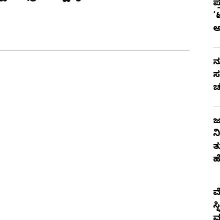
ಪ
‘
ನ
ಸ
ಚ
ಜ
ನ
ತ
ಹ
ಮ
ಸ
ಮ