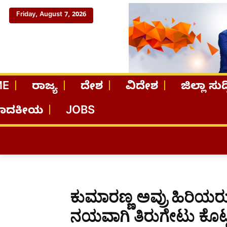
Friday, August 7, 2026
ME
ರಾಜ್ಯ
ದೇಶ
ವಿದೇಶ
ಜಿಲ್ಲಾ ಸುದ್
ಪಾದಕೀಯ
JOBS
ಕುಮಾರಣ್ಣ ಅವ್ರು ಹಿರಿಯರು
ನಯವಾಗಿ ತಿರುಗೇಟು ಕೊಟ್ಟ ಲಕ್