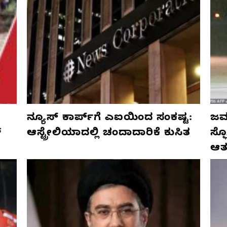
ನ್ಯೂಸ್ ಕಾರ್ಪ್‌ಗೆ ಎಐಯಿಂದ ಸಂಕಷ್ಟ:
ಜರ್
್
ಆಸ್ಟ್ರೇಲಿಯಾದಲ್ಲಿ ಚಂದಾದಾರಿಕೆ ಕುಸಿತ
ಸ್
ಆತ