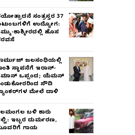
ಯೋತ್ಪಾದನೆ ಸಂತ್ರಸ್ತರ 37
ುಟುಂಬಗಳಿಗೆ ಉದ್ಯೋಗ:
ಮ್ಮು-ಕಾಶ್ಮೀರದಲ್ಲಿ ಹೊಸ
ರವಸೆ
ಾರ್ಮುಜ್ ಜಲಸಂಧಿಯಲ್ಲಿ
ಾಂತಿ ಸ್ಥಾಪನೆಗೆ ಇರಾನ್-
ಮಾನ್ ಒಪ್ಪಂದ; ಯೆಮನ್
ಂಡುಕೋರರಿಂದ ಸೌದಿ
್ಯಾಂಕರ್‌ಗಳ ಮೇಲೆ ದಾಳಿ
ೆಲಮಂಗಲ ಬಳಿ ಕಾರು
ಲ್ಟಿ: ಇಬ್ಬರ ದುರ್ಮರಣ,
ೂವರಿಗೆ ಗಾಯ