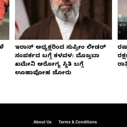
ಳೆ
ಇರಾನ್ ಅಧ್ಯಕ್ಷರಿಂದ ಸುಪ್ರೀಂ ಲೀಡರ್
ರಷ್
ಸಂಪರ್ಕದ ಬಗ್ಗೆ ಕಳವಳ: ಮೊಜ್ತಬಾ
ರಕ್
ಖಮೇನಿ ಆರೋಗ್ಯ ಸ್ಥಿತಿ ಬಗ್ಗೆ
ರಾ
ಊಹಾಪೋಹ ಜೋರು
About Us
Terms & Conditions