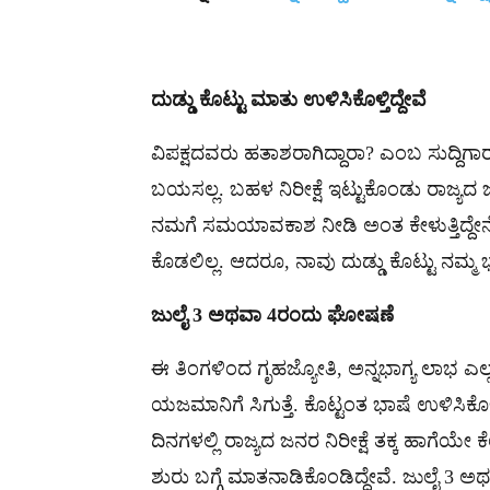
ದುಡ್ಡು
ಕೊಟ್ಟು
ಮಾತು
ಉಳಿಸಿಕೊಳ್ತಿದ್ದೇವೆ
ವಿಪಕ್ಷದವರು ಹತಾಶರಾಗಿದ್ದಾರಾ? ಎಂಬ ಸುದ್ದಿಗಾರ
ಬಯಸಲ್ಲ. ಬಹಳ ನಿರೀಕ್ಷೆ ಇಟ್ಟುಕೊಂಡು ರಾಜ್ಯದ
ನಮಗೆ ಸಮಯಾವಕಾಶ ನೀಡಿ ಅಂತ ಕೇಳುತ್ತಿದ್ದೇನೆ.
ಕೊಡಲಿಲ್ಲ. ಆದರೂ, ನಾವು ದುಡ್ಡು ಕೊಟ್ಟು ನಮ್ಮ ಭಾ
ಜುಲೈ
3
ಅಥವಾ
4
ರಂದು
ಘೋಷಣೆ
ಈ ತಿಂಗಳಿಂದ ಗೃಹಜ್ಯೋತಿ, ಅನ್ನಭಾಗ್ಯ ಲಾಭ ಎಲ್ಲ
ಯಜಮಾನಿಗೆ ಸಿಗುತ್ತೆ. ಕೊಟ್ಟಂತ ಭಾಷೆ ಉಳಿಸಿಕೊಳ್ಳು
ದಿನಗಳಲ್ಲಿ ರಾಜ್ಯದ ಜನರ ನಿರೀಕ್ಷೆ ತಕ್ಕ ಹಾಗೆಯೇ ಕೆ
ಶುರು ಬಗ್ಗೆ ಮಾತನಾಡಿಕೊಂಡಿದ್ದೇವೆ. ಜುಲೈ 3 ಅ