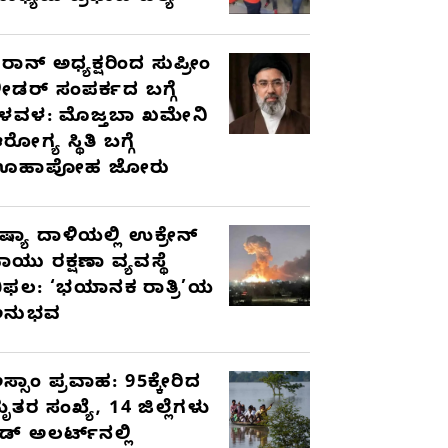
ರಾನ್ ಅಧ್ಯಕ್ಷರಿಂದ ಸುಪ್ರೀಂ
ೀಡರ್ ಸಂಪರ್ಕದ ಬಗ್ಗೆ
ಳವಳ: ಮೊಜ್ತಬಾ ಖಮೇನಿ
ರೋಗ್ಯ ಸ್ಥಿತಿ ಬಗ್ಗೆ
ಊಹಾಪೋಹ ಜೋರು
ಷ್ಯಾ ದಾಳಿಯಲ್ಲಿ ಉಕ್ರೇನ್
ಾಯು ರಕ್ಷಣಾ ವ್ಯವಸ್ಥೆ
ಿಫಲ: ‘ಭಯಾನಕ ರಾತ್ರಿ’ಯ
ಅನುಭವ
ಸ್ಸಾಂ ಪ್ರವಾಹ: 95ಕ್ಕೇರಿದ
ೃತರ ಸಂಖ್ಯೆ, 14 ಜಿಲ್ಲೆಗಳು
ೆಡ್ ಅಲರ್ಟ್‌ನಲ್ಲಿ