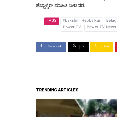
ಹೆಬ್ಬಾಳ್ಕರ್ ಮಾಹಿತಿ ನೀಡಿದರು.
TAGS
#Lakshmi Hebbalkar
Belag
Power TV
Power TV News
Facebook
X
Koo
TRENDING ARTICLES