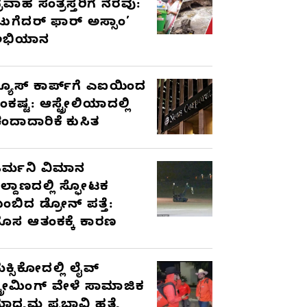
್ರವಾಹ ಸಂತ್ರಸ್ತರಿಗೆ ನೆರವು:
ಟುಗೆದರ್ ಫಾರ್ ಅಸ್ಸಾಂ’
ಅಭಿಯಾನ
್ಯೂಸ್ ಕಾರ್ಪ್‌ಗೆ ಎಐಯಿಂದ
ಂಕಷ್ಟ: ಆಸ್ಟ್ರೇಲಿಯಾದಲ್ಲಿ
ಂದಾದಾರಿಕೆ ಕುಸಿತ
ರ್ಮನಿ ವಿಮಾನ
ಿಲ್ದಾಣದಲ್ಲಿ ಸ್ಫೋಟಕ
ುಂಬಿದ ಡ್ರೋನ್ ಪತ್ತೆ:
ೊಸ ಆತಂಕಕ್ಕೆ ಕಾರಣ
ೆಕ್ಸಿಕೋದಲ್ಲಿ ಲೈವ್
್ಟ್ರೀಮಿಂಗ್ ವೇಳೆ ಸಾಮಾಜಿಕ
ಾಧ್ಯಮ ಪ್ರಭಾವಿ ಹತ್ಯೆ