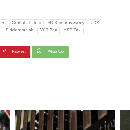
avi
GruhaLakshmi
HD Kumaraswamy
JDS
Siddaramaiah
VST Tax
YST Tax
Pinterest
WhatsApp