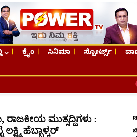
ದಿ
ಕ್ರೈಂ
ಸಿನಿಮಾ
ಸ್ಪೋರ್ಟ್ಸ್
ವಾಣ
TOP STORI
, ರಾಜಕೀಯ ಮುತ್ಸದ್ದಿಗಳು :
R
ಷ್ಮಿ ಹೆಬ್ಬಾಳ್ಕರ್
ಬ