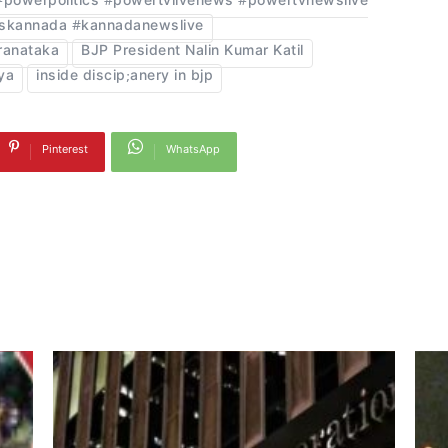
powerpolitics #powertvlivenews #powertvnewslive
wskannada #kannadanewslive
ranataka
BJP President Nalin Kumar Katil
ya
inside discip;anery in bjp
Pinterest
WhatsApp