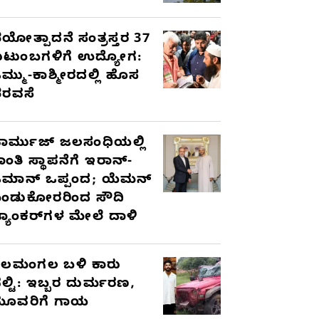
ಯೋತ್ಪಾದನೆ ಸಂತ್ರಸ್ತರ 37
ುಟುಂಬಗಳಿಗೆ ಉದ್ಯೋಗ:
ಮ್ಮು-ಕಾಶ್ಮೀರದಲ್ಲಿ ಹೊಸ
ರವಸೆ
ಾರ್ಮುಜ್ ಜಲಸಂಧಿಯಲ್ಲಿ
ಾಂತಿ ಸ್ಥಾಪನೆಗೆ ಇರಾನ್-
ಮಾನ್ ಒಪ್ಪಂದ; ಯೆಮನ್
ಂಡುಕೋರರಿಂದ ಸೌದಿ
್ಯಾಂಕರ್‌ಗಳ ಮೇಲೆ ದಾಳಿ
ೆಲಮಂಗಲ ಬಳಿ ಕಾರು
ಲ್ಟಿ: ಇಬ್ಬರ ದುರ್ಮರಣ,
ೂವರಿಗೆ ಗಾಯ