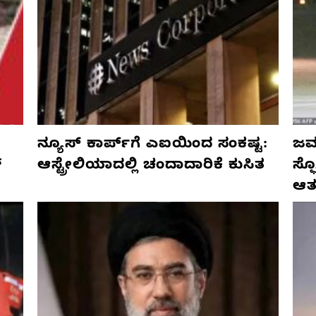
ನ್ಯೂಸ್ ಕಾರ್ಪ್‌ಗೆ ಎಐಯಿಂದ ಸಂಕಷ್ಟ:
ಜರ್
್
ಆಸ್ಟ್ರೇಲಿಯಾದಲ್ಲಿ ಚಂದಾದಾರಿಕೆ ಕುಸಿತ
ಸ್
ಆತ