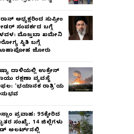
ರಾನ್ ಅಧ್ಯಕ್ಷರಿಂದ ಸುಪ್ರೀಂ
ೀಡರ್ ಸಂಪರ್ಕದ ಬಗ್ಗೆ
ಳವಳ: ಮೊಜ್ತಬಾ ಖಮೇನಿ
ರೋಗ್ಯ ಸ್ಥಿತಿ ಬಗ್ಗೆ
ಊಹಾಪೋಹ ಜೋರು
ಷ್ಯಾ ದಾಳಿಯಲ್ಲಿ ಉಕ್ರೇನ್
ಾಯು ರಕ್ಷಣಾ ವ್ಯವಸ್ಥೆ
ಿಫಲ: ‘ಭಯಾನಕ ರಾತ್ರಿ’ಯ
ಅನುಭವ
ಸ್ಸಾಂ ಪ್ರವಾಹ: 95ಕ್ಕೇರಿದ
ೃತರ ಸಂಖ್ಯೆ, 14 ಜಿಲ್ಲೆಗಳು
ೆಡ್ ಅಲರ್ಟ್‌ನಲ್ಲಿ