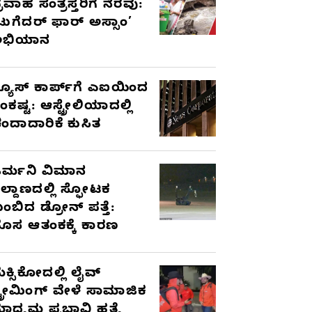
್ರವಾಹ ಸಂತ್ರಸ್ತರಿಗೆ ನೆರವು:
ಟುಗೆದರ್ ಫಾರ್ ಅಸ್ಸಾಂ’
ಅಭಿಯಾನ
್ಯೂಸ್ ಕಾರ್ಪ್‌ಗೆ ಎಐಯಿಂದ
ಂಕಷ್ಟ: ಆಸ್ಟ್ರೇಲಿಯಾದಲ್ಲಿ
ಂದಾದಾರಿಕೆ ಕುಸಿತ
ರ್ಮನಿ ವಿಮಾನ
ಿಲ್ದಾಣದಲ್ಲಿ ಸ್ಫೋಟಕ
ುಂಬಿದ ಡ್ರೋನ್ ಪತ್ತೆ:
ೊಸ ಆತಂಕಕ್ಕೆ ಕಾರಣ
ೆಕ್ಸಿಕೋದಲ್ಲಿ ಲೈವ್
್ಟ್ರೀಮಿಂಗ್ ವೇಳೆ ಸಾಮಾಜಿಕ
ಾಧ್ಯಮ ಪ್ರಭಾವಿ ಹತ್ಯೆ