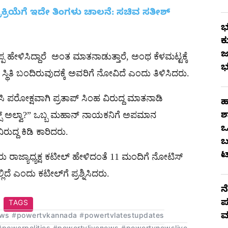
ಕ್ರಿಯೆಗೆ ಇದೇ ತಿಂಗಳು ಚಾಲನೆ: ಸಚಿವ ಸತೀಶ್
ಭ
ಕ
ಜ
ಹೇಳಿಸಿದ್ದಾರೆ ಅಂತ ಮಾತನಾಡುತ್ತಾರೆ, ಅಂಥ ಕೆಳಮಟ್ಟಕ್ಕೆ
ಭ
ಥಿತಿ ಬಂದಿರುವುದಕ್ಕೆ ಅವರಿಗೆ ನೋವಿದೆ ಎಂದು ತಿಳಿಸಿದರು.
ಿಸಿ ಪರೋಕ್ಷವಾಗಿ ಪ್ರತಾಪ್ ಸಿಂಹ ವಿರುದ್ದ ಮಾತನಾಡಿ
ಹ
್ಸ್ ಅಲ್ವಾ?” ಒಬ್ಬ ಮಹಾನ್ ನಾಯಕನಿಗೆ ಅಪಮಾನ
ಶ
ಒ
್ದ ಕಿಡಿ ಕಾರಿದರು.
ಬ
ಟ
 ರಾಜ್ಯಾಧ್ಯಕ್ಷ ಕಟೀಲ್ ಹೇಳಿದಂತೆ 11 ಮಂದಿಗೆ ನೋಟಿಸ್
ೆ ಎಂದು ಕಟೀಲ್​ಗೆ ಪ್ರಶ್ನಿಸಿದರು.
ನ
ಪ
TAGS
ಮ
ws #powertvkannada #powertvlatestupdates