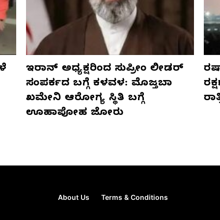
ಳೆ
ಇರಾನ್ ಅಧ್ಯಕ್ಷರಿಂದ ಸುಪ್ರೀಂ ಲೀಡರ್
ರಷ್
ಸಂಪರ್ಕದ ಬಗ್ಗೆ ಕಳವಳ: ಮೊಜ್ತಬಾ
ರಕ್
ಖಮೇನಿ ಆರೋಗ್ಯ ಸ್ಥಿತಿ ಬಗ್ಗೆ
ರಾ
ಊಹಾಪೋಹ ಜೋರು
About Us
Terms & Conditions