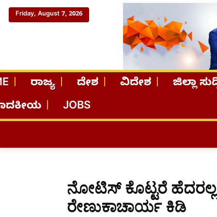
Friday, August 7, 2026
ME
ರಾಜ್ಯ
ದೇಶ
ವಿದೇಶ
ಜಿಲ್ಲಾ ಸುದ್
ಪಾದಕೀಯ
JOBS
ನೋಟಿಸ್ ಕೊಟ್ಟರೆ ಹೆದರಲ್ಲ:
ರೇಣುಕಾಚಾರ್ಯ ಕಿಡಿ