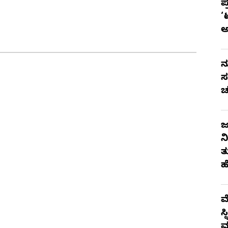
ಪ
‘
ನ
ಸ
ಚ
ಜ
ನ
ತ
ಹ
ಮ
ಸ
ಮ