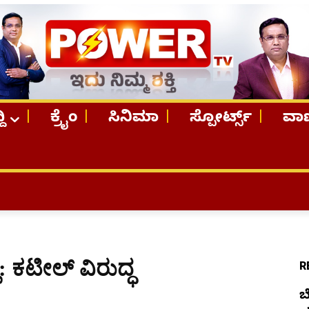
ದಿ
ಕ್ರೈಂ
ಸಿನಿಮಾ
ಸ್ಪೋರ್ಟ್ಸ್
ವಾಣ
TOP STOR
 ಕಟೀಲ್​ ವಿರುದ್ಧ
R
ಬ