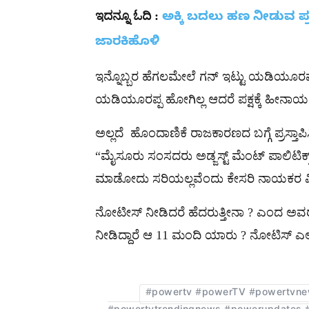
ಇದನ್ನೂ ಓದಿ :
ಅಕ್ಕಿ ಬದಲು ಹಣ ನೀಡುವ ಪ್ರ
ಜಾರಕಿಹೊಳಿ
ಇನ್ನೊಬ್ಬರ ಹೆಗಲಮೇಲೆ ಗನ್ ಇಟ್ಟು ಯಡಿಯೂರಪ್ಪ 
ಯಡಿಯೂರಪ್ಪ ಹೋಗಿಲ್ಲ ಆದರೆ ಪಕ್ಷಕ್ಕೆ ಹೀನಾಯ ಸ್
ಅಲ್ಲದೆ ಹೊಂದಾಣಿಕೆ ರಾಜಕಾರಣದ ಬಗ್ಗೆ ಪ್ರಸ್ತಾಪ
“ಮೈಸೂರು ಸಂಸದರು ಅಡ್ಜಸ್ಟ್ ಮೆಂಟ್ ಪಾಲಿಟಿಕ
ಮಾಡೋದು ಸರಿಯಲ್ಲವೆಂದು ಕೇಸರಿ ನಾಯಕರ ವಿರುದ
ನೋಟೀಸ್​ ನೀಡಿದರೆ ಹೆದರುತ್ತೀನಾ ? ಎಂದ ಅವರು
ನೀಡಿದ್ದಾರೆ ಆ 11 ಮಂದಿ ಯಾರು ? ನೋಟಿಸ್ ಎಲ್ಲಿದ
#powertv #powerTV #powertvne