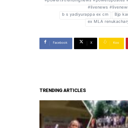
#powertvtrendingnews #powerupdates #
#livenews #livene
b s yadiyurappa ex cm
Bjp ka
ex MLA renukachar
Facebook
X
Koo
TRENDING ARTICLES