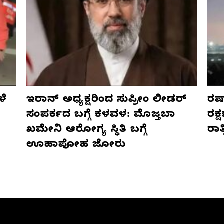
ಳೆ
ಇರಾನ್ ಅಧ್ಯಕ್ಷರಿಂದ ಸುಪ್ರೀಂ ಲೀಡರ್
ರಷ್
ಸಂಪರ್ಕದ ಬಗ್ಗೆ ಕಳವಳ: ಮೊಜ್ತಬಾ
ರಕ್
ಖಮೇನಿ ಆರೋಗ್ಯ ಸ್ಥಿತಿ ಬಗ್ಗೆ
ರಾ
ಊಹಾಪೋಹ ಜೋರು