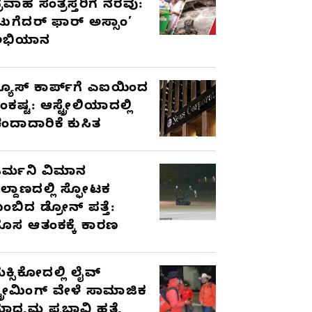
್ರವಾಹ ಸಂತ್ರಸ್ತರಿಗೆ ನೆರವು:
ಟುಗೆದರ್ ಫಾರ್ ಅಸ್ಸಾಂ’
ಅಭಿಯಾನ
್ಯೂಸ್ ಕಾರ್ಪ್‌ಗೆ ಎಐಯಿಂದ
ಂಕಷ್ಟ: ಆಸ್ಟ್ರೇಲಿಯಾದಲ್ಲಿ
ಂದಾದಾರಿಕೆ ಕುಸಿತ
ರ್ಮನಿ ವಿಮಾನ
ಿಲ್ದಾಣದಲ್ಲಿ ಸ್ಫೋಟಕ
ುಂಬಿದ ಡ್ರೋನ್ ಪತ್ತೆ:
ೊಸ ಆತಂಕಕ್ಕೆ ಕಾರಣ
ೆಕ್ಸಿಕೋದಲ್ಲಿ ಲೈವ್
್ಟ್ರೀಮಿಂಗ್ ವೇಳೆ ಸಾಮಾಜಿಕ
ಾಧ್ಯಮ ಪ್ರಭಾವಿ ಹತ್ಯೆ