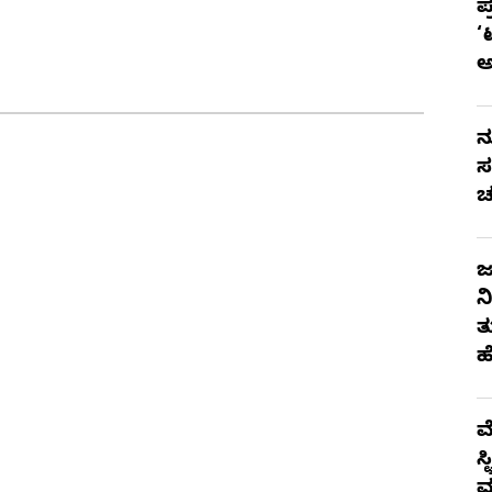
ಪ
‘
ನ
ಸ
ಚ
ಜ
ನ
ತ
ಹ
ಮ
ಸ
ಮ