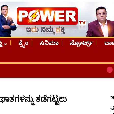
ದಿ
ಕ್ರೈಂ
ಸಿನಿಮಾ
ಸ್ಪೋರ್ಟ್ಸ್
ವಾಣ
TOP STORIES
ಘಾತಗಳನ್ನು ತಡೆಗಟ್ಟಲು
R
ಬ