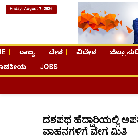
Friday, August 7, 2026
ME
ರಾಜ್ಯ
ದೇಶ
ವಿದೇಶ
ಜಿಲ್ಲಾ ಸುದ್
ಪಾದಕೀಯ
JOBS
ದಶಪಥ ಹೆದ್ದಾರಿಯಲ್ಲಿ ಅಪ
ವಾಹನಗಳಿಗೆ ವೇಗ ಮಿತಿ