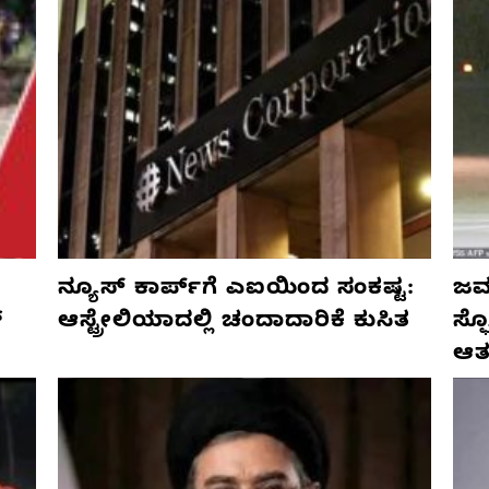
ನ್ಯೂಸ್ ಕಾರ್ಪ್‌ಗೆ ಎಐಯಿಂದ ಸಂಕಷ್ಟ:
ಜರ್
್
ಆಸ್ಟ್ರೇಲಿಯಾದಲ್ಲಿ ಚಂದಾದಾರಿಕೆ ಕುಸಿತ
ಸ್
ಆತ