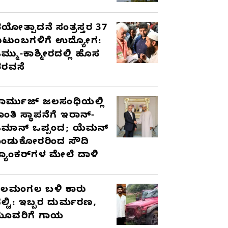
ಯೋತ್ಪಾದನೆ ಸಂತ್ರಸ್ತರ 37
ುಟುಂಬಗಳಿಗೆ ಉದ್ಯೋಗ:
ಮ್ಮು-ಕಾಶ್ಮೀರದಲ್ಲಿ ಹೊಸ
ರವಸೆ
ಾರ್ಮುಜ್ ಜಲಸಂಧಿಯಲ್ಲಿ
ಾಂತಿ ಸ್ಥಾಪನೆಗೆ ಇರಾನ್-
ಮಾನ್ ಒಪ್ಪಂದ; ಯೆಮನ್
ಂಡುಕೋರರಿಂದ ಸೌದಿ
್ಯಾಂಕರ್‌ಗಳ ಮೇಲೆ ದಾಳಿ
ೆಲಮಂಗಲ ಬಳಿ ಕಾರು
ಲ್ಟಿ: ಇಬ್ಬರ ದುರ್ಮರಣ,
ೂವರಿಗೆ ಗಾಯ