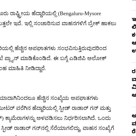
ರು ರಾಷ್ಟ್ರೀಯ ಹೆದ್ದಾರಿಯಲ್ಲಿ (Bengaluru-Mysore
ಇ
ತ್ತಲೇ ಇವೆ. ಇಲ್ಲಿ ಸಂಚಾರಿಸುವ ವಾಹನಗಳಿಗೆ ಬ್ರೇಕ್​ ಹಾಕಲು
ಲ
ಕ
ಆ
ರಿಯಲ್ಲಿ ಹೆಚ್ಚಿನ ಅಪಘಾತಗಳು ಸಂಭವಿಸುತ್ತಿರುವುದರಿಂದ
 ಪ್ಲ್ಯಾನ್ ಮಾಡಿಕೊಂಡಿದೆ. ಈ ಬಗ್ಗೆ ಎಡಿಜಿಪಿ ಅಲೋಕ್​
ಮಾಹಿತಿ ನೀಡಿದ್ದಾರೆ.​
ರ
ವ
ವ
ಟನೆಯಾದಾಗಿನಿಂದಲೂ ಹೆಚ್ಚಿನ ಸಂಖ್ಯೆಯ ಅಪಘಾತಗಳು
ೀಟರ್ ವರೆಗಿನ ಹೆದ್ದಾರಿಯಲ್ಲಿ ಸ್ಪೀಡ್ ರಾಡಾರ್ ಗನ್ ಮತ್ತು
ಅ
್) ಕ್ಯಾಮೆರಾಗಳನ್ನು ಅಳವಡಿಸಲು ನಿರ್ಧರಿಸಲಾಗಿದೆ. ಒಂದು
ಮ
ಸ್ಪೀಡ್ ರಾಡಾರ್ ಗನ್​ನಲ್ಲಿ ಸೆರೆಯಾಗಲಿದ್ದು, ವಾಹನ ಸಂಖ್ಯೆಗೆ
ರ