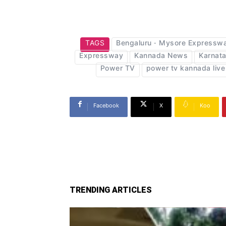
TAGS
Bengaluru - Mysore Expressw
Expressway
Kannada News
Karnata
Power TV
power tv kannada live
Facebook
X
Koo
TRENDING ARTICLES