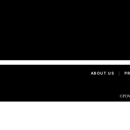
ABOUT US
|
PR
©POW