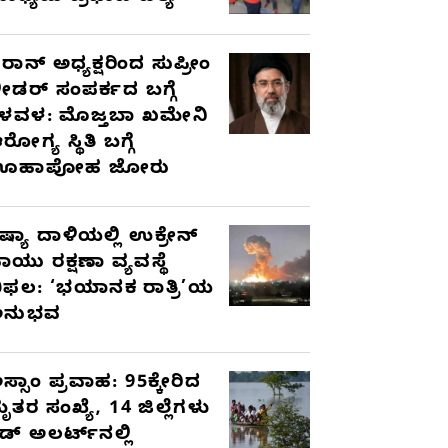
ರಾನ್ ಅಧ್ಯಕ್ಷರಿಂದ ಸುಪ್ರೀಂ
ೀಡರ್ ಸಂಪರ್ಕದ ಬಗ್ಗೆ
ಳವಳ: ಮೊಜ್ತಬಾ ಖಮೇನಿ
ರೋಗ್ಯ ಸ್ಥಿತಿ ಬಗ್ಗೆ
ಊಹಾಪೋಹ ಜೋರು
ಷ್ಯಾ ದಾಳಿಯಲ್ಲಿ ಉಕ್ರೇನ್
ಾಯು ರಕ್ಷಣಾ ವ್ಯವಸ್ಥೆ
ಿಫಲ: ‘ಭಯಾನಕ ರಾತ್ರಿ’ಯ
ಅನುಭವ
ಸ್ಸಾಂ ಪ್ರವಾಹ: 95ಕ್ಕೇರಿದ
ೃತರ ಸಂಖ್ಯೆ, 14 ಜಿಲ್ಲೆಗಳು
ೆಡ್ ಅಲರ್ಟ್‌ನಲ್ಲಿ