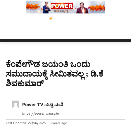
’ ಅಭಿಯಾನ
ನ್ಯೂಸ್ ಕಾರ್ಪ್‌ಗೆ ಎಐಯಿಂದ ಸಂಕಷ್ಟ: ಆಸ್ಟ್ರೇಲಿಯಾದಲ್ಲಿ ಚಂದಾದಾ
ಕೆಂಪೇಗೌಡ ಜಯಂತಿ ಒಂದು
ಸಮುದಾಯಕ್ಕೆ ಸೀಮಿತವಲ್ಲ ; ಡಿ.ಕೆ
ಶಿವಕುಮಾರ್​
Power TV ಸುದ್ದಿ ಮನೆ
https://powertvnews.in
Last Updated:
22/06/2023
3 years ago