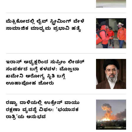
ಮೆಕ್ಸಿಕೋದಲ್ಲಿ ಲೈವ್ ಸ್ಟ್ರೀಮಿಂಗ್ ವೇಳೆ
ಸಾಮಾಜಿಕ ಮಾಧ್ಯಮ ಪ್ರಭಾವಿ ಹತ್ಯೆ
ಇರಾನ್ ಅಧ್ಯಕ್ಷರಿಂದ ಸುಪ್ರೀಂ ಲೀಡರ್
ಸಂಪರ್ಕದ ಬಗ್ಗೆ ಕಳವಳ: ಮೊಜ್ತಬಾ
ಖಮೇನಿ ಆರೋಗ್ಯ ಸ್ಥಿತಿ ಬಗ್ಗೆ
ಊಹಾಪೋಹ ಜೋರು
ರಷ್ಯಾ ದಾಳಿಯಲ್ಲಿ ಉಕ್ರೇನ್ ವಾಯು
ರಕ್ಷಣಾ ವ್ಯವಸ್ಥೆ ವಿಫಲ: ‘ಭಯಾನಕ
ರಾತ್ರಿ’ಯ ಅನುಭವ