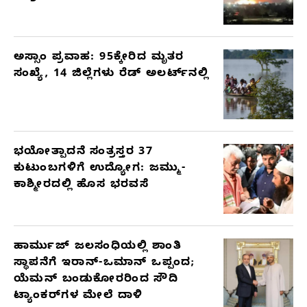
ಅಸ್ಸಾಂ ಪ್ರವಾಹ: 95ಕ್ಕೇರಿದ ಮೃತರ
ಸಂಖ್ಯೆ, 14 ಜಿಲ್ಲೆಗಳು ರೆಡ್ ಅಲರ್ಟ್‌ನಲ್ಲಿ
ಭಯೋತ್ಪಾದನೆ ಸಂತ್ರಸ್ತರ 37
ಕುಟುಂಬಗಳಿಗೆ ಉದ್ಯೋಗ: ಜಮ್ಮು-
ಕಾಶ್ಮೀರದಲ್ಲಿ ಹೊಸ ಭರವಸೆ
ಹಾರ್ಮುಜ್ ಜಲಸಂಧಿಯಲ್ಲಿ ಶಾಂತಿ
ಸ್ಥಾಪನೆಗೆ ಇರಾನ್-ಒಮಾನ್ ಒಪ್ಪಂದ;
ಯೆಮನ್ ಬಂಡುಕೋರರಿಂದ ಸೌದಿ
ಟ್ಯಾಂಕರ್‌ಗಳ ಮೇಲೆ ದಾಳಿ