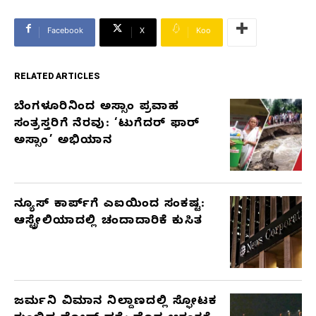
Facebook
X
Koo
RELATED ARTICLES
ಬೆಂಗಳೂರಿನಿಂದ ಅಸ್ಸಾಂ ಪ್ರವಾಹ
RELATED
ಸಂತ್ರಸ್ತರಿಗೆ ನೆರವು: ‘ಟುಗೆದರ್ ಫಾರ್
ARTICLES
ಅಸ್ಸಾಂ’ ಅಭಿಯಾನ
ನ್ಯೂಸ್ ಕಾರ್ಪ್‌ಗೆ ಎಐಯಿಂದ ಸಂಕಷ್ಟ:
ಆಸ್ಟ್ರೇಲಿಯಾದಲ್ಲಿ ಚಂದಾದಾರಿಕೆ ಕುಸಿತ
ಜರ್ಮನಿ ವಿಮಾನ ನಿಲ್ದಾಣದಲ್ಲಿ ಸ್ಫೋಟಕ