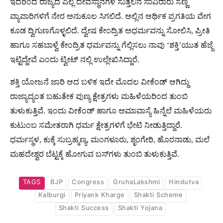
ಇದರಿಂದ ರಾಜ್ಯದ ಎಲ್ಲ ದೇವಸ್ಥಾನಗಳ ಸುತ್ತಲಿನ ಸಾವಿರಾರು ಸಣ್ಣ
ವ್ಯಾಪಾರಿಗಳಿಗೆ ನೇರ ಅನುಕೂಲ ಸಿಗಲಿದೆ. ಅಲ್ಲಿನ ಆರ್ಥಿಕ ಪ್ರಗತಿಯ ವೇಗ
ಕೂಡ ದ್ವಿಗುಣಗೊಳ್ಳಲಿದೆ. ದ್ವೇಷ ಕೇಂದ್ರಿತ ಅಧರ್ಮವನ್ನು ಸೋಲಿಸಿ, ಪ್ರೀತಿ
ಹಾಗೂ ಸಹಬಾಳ್ವೆ ಕೇಂದ್ರಿತ ಧರ್ಮವನ್ನು ಗೆಲ್ಲಿಸಲು ನಾವು ‘ಶಕ್ತಿ’ಯುತ ಹೆಜ್ಜೆ
ಇಟ್ಟಿದ್ದೇವೆ ಎಂದು ಟ್ವೀಟ್ ನಲ್ಲಿ ಉಲ್ಲೇಖಿಸಿದ್ದಾರೆ.
ಶಕ್ತಿ ಯೋಜನೆ ಜಾರಿ ಆದ ಬಳಿಕ ಇದೇ ಮೊದಲ ವೀಕೆಂಡ್ ಆಗಿದ್ದು
ರಾಜ್ಯಾದ್ಯಂತ ಬಹುತೇಕ ಪುಣ್ಯ ಕ್ಷೇತ್ರಗಳು ಮಹಿಳೆಯರಿಂದ ತುಂಬಿ
ತುಳುಕುತ್ತಿವೆ. ಇಂದು ವೀಕೆಂಡ್ ಹಾಗೂ ಅಮಾವಾಸ್ಯೆ ಹಿನ್ನೆಲೆ ಮಹಿಳೆಯರು
ಕುಟುಂಬ ಸಮೇತರಾಗಿ ಧರ್ಮ ಕ್ಷೇತ್ರಗಳಿಗೆ ಭೇಟಿ ನೀಡುತ್ತಿದ್ದಾರೆ.
ಧರ್ಮಸ್ಥಳ, ಕುಕ್ಕೆ ಸುಬ್ರಹ್ಮಣ್ಯ, ಮಂಗಳೂರು, ಶೃಂಗೇರಿ, ಹೊರನಾಡು, ಮಲೆ
ಮಹದೇಶ್ವರ ಬೆಟ್ಟಕ್ಕೆ ಹೋಗುವ ಬಸ್​ಗಳು ತುಂಬಿ ತುಳುಕುತ್ತಿವೆ.
TAGS
BJP
Congress
GruhaLakshmi
Hindutva
Kalburgi
Priyank Kharge
Shakti Scheme
Shakti Success
Shakti Yojana