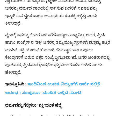
ಶಕ್ತಿ ಯೋಜನೆ ಯಶಸ್ಸಿನ ಬಗ್ಗೆ ಟ್ವೀಟ್ ಮಾಡಿರುವ ಅವರು, ಹಿಂದುತ್ವ
ಜನರನ್ನು ಧರ್ಮದ ದಾರಿಯಲ್ಲಿ ಸಾಗಿಸುವ ಬದಲಿಗೆ ಸಮಾಜವನ್ನು
ಇಬ್ಬಾಗಿಸುವ ದ್ವೇಷ ಹಾಗೂ ಅಸೂಯೆಯ ಕೂಪಕ್ಕೆ ತಳ್ಳಿತ್ತು ಎಂದು
ತಿಳಿಸಿದ್ದಾರೆ.
ದ್ವೇಷಕ್ಕೆ ಜನರನ್ನ ದೇವರ ಬಳಿ ಕರೆದೊಯ್ಯಲು ಸಾಧ್ಯವಿಲ್ಲ. ಆದರೆ, ಪ್ರೀತಿ
ಹಾಗೂ ಕಾಂಗ್ರೆಸ್ ನ ‘ಶಕ್ತಿ’ ಜನರನ್ನ ತಮ್ಮ ಪೂಜ್ಯ ಸ್ಥಳಗಳಿಗೆ ಮತ್ತಷ್ಟು ಹತ್ತಿರ
ಮಾಡಿದೆ. ಶಕ್ತಿ ಯೋಜನೆಯಿಂದಾಗಿ ದೇವಸ್ಥಾನ ಹಾಗೂ ಪೂಜಾ
ಕೇಂದ್ರಗಳಿಗೆ ಬರುವ ಭಕ್ತರ ಸಂಖ್ಯೆ ದ್ವಿಗುಣವಾಗಿದೆ. ಜನರ ಅಂತರಾಳದಲ್ಲಿ
ಪೂಜಿಸುವ, ಪ್ರೀತಿಸುವ ಭಾವನೆಯನ್ನು ಸಬಲಗೊಳಿಸಲಾಗಿದೆ ಎಂದು
ಹೇಳಿದ್ದಾರೆ.
ಇದನ್ನೂ
ಓದಿ
:
ಇಂದಿನಿಂದ ಉಚಿತ ವಿದ್ಯುತ್‌ಗೆ ಅರ್ಜಿ ಸಲ್ಲಿಕೆ
ಆರಂಭ ; ಸಂಪೂರ್ಣ ಮಾಹಿತಿ ಇಲ್ಲಿದೆ ನೋಡಿ
ಧರ್ಮವನ್ನು
ಗೆಲ್ಲಿಸಲು ‘
ಶಕ್ತಿ’
ಯುತ
ಹೆಜ್ಜೆ