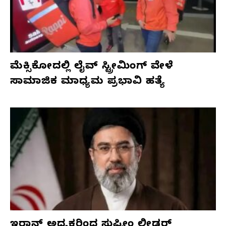
ಮೆಕ್ಸಿಕೋದಲ್ಲಿ ಲೈವ್ ಸ್ಟ್ರೀಮಿಂಗ್ ವೇಳೆ
ಸಾಮಾಜಿಕ ಮಾಧ್ಯಮ ಪ್ರಭಾವಿ ಹತ್ಯೆ
ಇರಾನ್ ಅಧ್ಯಕ್ಷರಿಂದ ಸುಪ್ರೀಂ ಲೀಡರ್