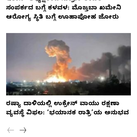
ಸಂಪರ್ಕದ ಬಗ್ಗೆ ಕಳವಳ: ಮೊಜ್ತಬಾ ಖಮೇನಿ
ಆರೋಗ್ಯ ಸ್ಥಿತಿ ಬಗ್ಗೆ ಊಹಾಪೋಹ ಜೋರು
ರಷ್ಯಾ ದಾಳಿಯಲ್ಲಿ ಉಕ್ರೇನ್ ವಾಯು ರಕ್ಷಣಾ
ವ್ಯವಸ್ಥೆ ವಿಫಲ: ‘ಭಯಾನಕ ರಾತ್ರಿ’ಯ ಅನುಭವ