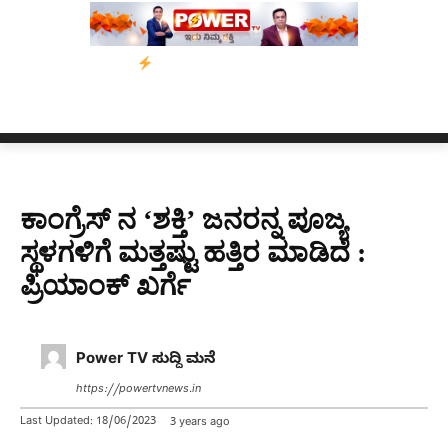
’ ಅಭಿಯಾನ
ನ್ಯೂಸ್ ಕಾರ್ಪ್‌ಗೆ ಎಐಯಿಂದ ಸಂಕಷ್ಟ: ಆಸ್ಟ್ರೇಲಿಯಾದಲ್ಲಿ ಚಂದಾದಾ
ಕಾಂಗ್ರೆಸ್ ನ ‘ಶಕ್ತಿ’ ಜನರನ್ನ ಪೂಜ್ಯ
ಸ್ಥಳಗಳಿಗೆ ಮತ್ತಷ್ಟು ಹತ್ತಿರ ಮಾಡಿದೆ :
ಪ್ರಿಯಾಂಕ್ ಖರ್ಗೆ
Power TV ಸುದ್ದಿ ಮನೆ
https://powertvnews.in
Last Updated:
18/06/2023
3 years ago