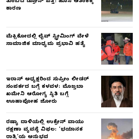
ತುಂಬಿದ ಡ್ರೋನ್ ಪತ್ತೆ: ಹೊಸ ಆತಂಕಕ್ಕೆ
ಕಾರಣ
ಮೆಕ್ಸಿಕೋದಲ್ಲಿ ಲೈವ್ ಸ್ಟ್ರೀಮಿಂಗ್ ವೇಳೆ
ಸಾಮಾಜಿಕ ಮಾಧ್ಯಮ ಪ್ರಭಾವಿ ಹತ್ಯೆ
ಇರಾನ್ ಅಧ್ಯಕ್ಷರಿಂದ ಸುಪ್ರೀಂ ಲೀಡರ್
ಸಂಪರ್ಕದ ಬಗ್ಗೆ ಕಳವಳ: ಮೊಜ್ತಬಾ
ಖಮೇನಿ ಆರೋಗ್ಯ ಸ್ಥಿತಿ ಬಗ್ಗೆ
ಊಹಾಪೋಹ ಜೋರು
ರಷ್ಯಾ ದಾಳಿಯಲ್ಲಿ ಉಕ್ರೇನ್ ವಾಯು
ರಕ್ಷಣಾ ವ್ಯವಸ್ಥೆ ವಿಫಲ: ‘ಭಯಾನಕ
ರಾತ್ರಿ’ಯ ಅನುಭವ