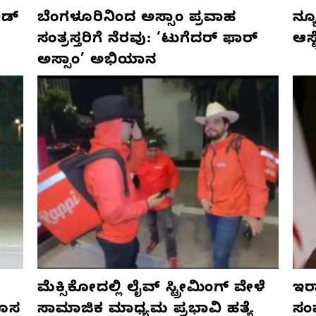
ಡ್‌
ಬೆಂಗಳೂರಿನಿಂದ ಅಸ್ಸಾಂ ಪ್ರವಾಹ
ನ್ಯ
ಸಂತ್ರಸ್ತರಿಗೆ ನೆರವು: ‘ಟುಗೆದರ್ ಫಾರ್
ಆಸ್
ಅಸ್ಸಾಂ’ ಅಭಿಯಾನ
ಮೆಕ್ಸಿಕೋದಲ್ಲಿ ಲೈವ್ ಸ್ಟ್ರೀಮಿಂಗ್ ವೇಳೆ
ಇರಾ
ಹೊಸ
ಸಾಮಾಜಿಕ ಮಾಧ್ಯಮ ಪ್ರಭಾವಿ ಹತ್ಯೆ
ಸಂ