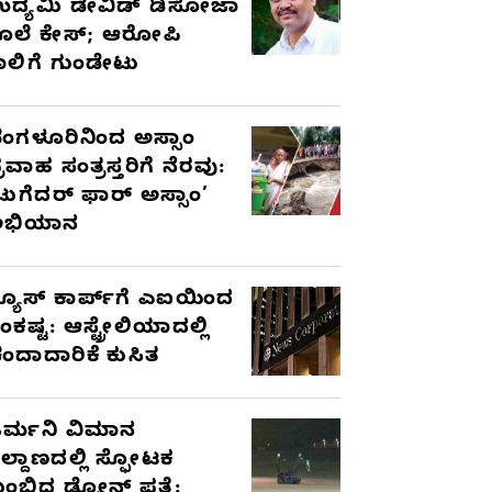
ದ್ಯಮಿ ಡೇವಿಡ್‌ ಡಿಸೋಜಾ
ೊಲೆ ಕೇಸ್;‌ ಆರೋಪಿ
ಾಲಿಗೆ ಗುಂಡೇಟು
ೆಂಗಳೂರಿನಿಂದ ಅಸ್ಸಾಂ
್ರವಾಹ ಸಂತ್ರಸ್ತರಿಗೆ ನೆರವು:
ಟುಗೆದರ್ ಫಾರ್ ಅಸ್ಸಾಂ’
ಅಭಿಯಾನ
್ಯೂಸ್ ಕಾರ್ಪ್‌ಗೆ ಎಐಯಿಂದ
ಂಕಷ್ಟ: ಆಸ್ಟ್ರೇಲಿಯಾದಲ್ಲಿ
ಂದಾದಾರಿಕೆ ಕುಸಿತ
ರ್ಮನಿ ವಿಮಾನ
ಿಲ್ದಾಣದಲ್ಲಿ ಸ್ಫೋಟಕ
ುಂಬಿದ ಡ್ರೋನ್ ಪತ್ತೆ: