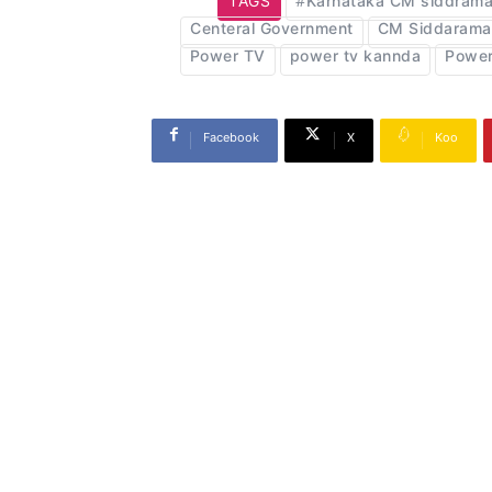
TAGS
#Karnataka CM siddrama
Centeral Government
CM Siddarama
Power TV
power tv kannda
Power
Facebook
X
Koo