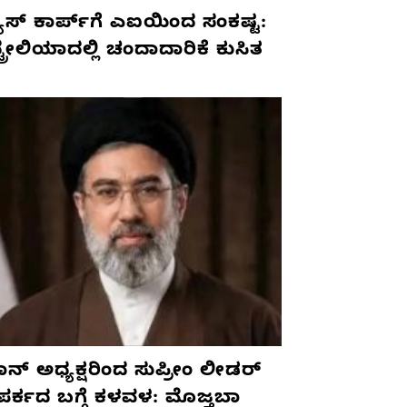
ೂಸ್ ಕಾರ್ಪ್‌ಗೆ ಎಐಯಿಂದ ಸಂಕಷ್ಟ:
ಟ್ರೇಲಿಯಾದಲ್ಲಿ ಚಂದಾದಾರಿಕೆ ಕುಸಿತ
ನ್ ಅಧ್ಯಕ್ಷರಿಂದ ಸುಪ್ರೀಂ ಲೀಡರ್
ಪರ್ಕದ ಬಗ್ಗೆ ಕಳವಳ: ಮೊಜ್ತಬಾ