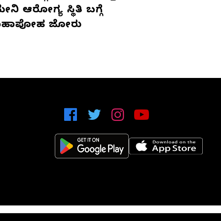
ನಿ ಆರೋಗ್ಯ ಸ್ಥಿತಿ ಬಗ್ಗೆ
ಹಾಪೋಹ ಜೋರು