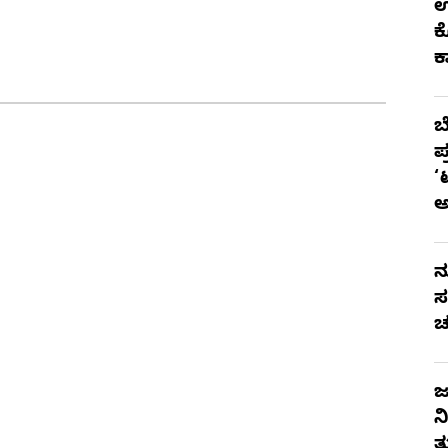
ಉ
ಕ
ಕ
ಬ
ಪ
‘
ನ
ಸ
ಚ
ಜ
ನ
ತ