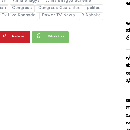
iah
Anna Bhagya
Anna Bhagya Scheme
iah
Congress
Congress Guarantee
polites
 Tv Live Kannada
Power TV News
R Ashoka
ಅ
ಮ
Pinterest
WhatsApp
ರ
ಭ
ಕ
ಜ
ಭ
ಹ
ಶ
ಒ
ಬ