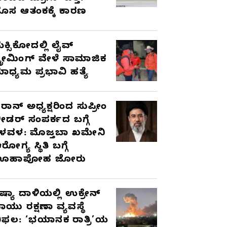
ೊಸ ಆತಂಕಕ್ಕೆ ಕಾರಣ
ೆಕ್ಸಿಕೋದಲ್ಲಿ ಲೈವ್
್ಟ್ರೀಮಿಂಗ್ ವೇಳೆ ಸಾಮಾಜಿಕ
ಾಧ್ಯಮ ಪ್ರಭಾವಿ ಹತ್ಯೆ
ರಾನ್ ಅಧ್ಯಕ್ಷರಿಂದ ಸುಪ್ರೀಂ
ೀಡರ್ ಸಂಪರ್ಕದ ಬಗ್ಗೆ
ಳವಳ: ಮೊಜ್ತಬಾ ಖಮೇನಿ
ರೋಗ್ಯ ಸ್ಥಿತಿ ಬಗ್ಗೆ
ಊಹಾಪೋಹ ಜೋರು
ಷ್ಯಾ ದಾಳಿಯಲ್ಲಿ ಉಕ್ರೇನ್
ಾಯು ರಕ್ಷಣಾ ವ್ಯವಸ್ಥೆ
ಿಫಲ: ‘ಭಯಾನಕ ರಾತ್ರಿ’ಯ