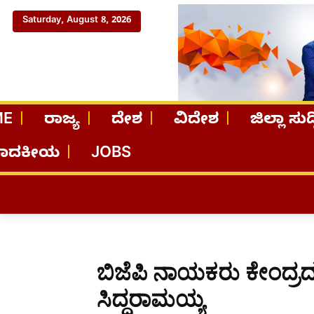
Saturday, August 8, 2026
ME
ರಾಜ್ಯ
ದೇಶ
ವಿದೇಶ
ಜಿಲ್ಲಾ ಸುದ್
ಪಾದಕೀಯ
JOBS
ಬಿಜೆಪಿ ನಾಯಕರು ಕೇಂದ್ರದ
ಸಿದ್ದರಾಮಯ್ಯ