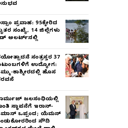
ಅನುಭವ
ಸ್ಸಾಂ ಪ್ರವಾಹ: 95ಕ್ಕೇರಿದ
ೃತರ ಸಂಖ್ಯೆ, 14 ಜಿಲ್ಲೆಗಳು
ೆಡ್ ಅಲರ್ಟ್‌ನಲ್ಲಿ
ಯೋತ್ಪಾದನೆ ಸಂತ್ರಸ್ತರ 37
ುಟುಂಬಗಳಿಗೆ ಉದ್ಯೋಗ:
ಮ್ಮು-ಕಾಶ್ಮೀರದಲ್ಲಿ ಹೊಸ
ರವಸೆ
ಾರ್ಮುಜ್ ಜಲಸಂಧಿಯಲ್ಲಿ
ಾಂತಿ ಸ್ಥಾಪನೆಗೆ ಇರಾನ್-
ಮಾನ್ ಒಪ್ಪಂದ; ಯೆಮನ್
ಂಡುಕೋರರಿಂದ ಸೌದಿ