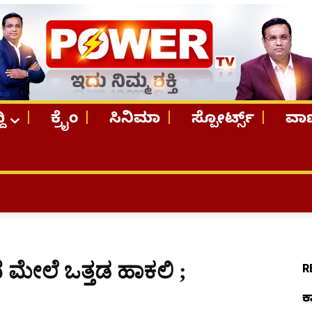
ದಿ
ಕ್ರೈಂ
ಸಿನಿಮಾ
ಸ್ಪೋರ್ಟ್ಸ್
ವಾಣ
TO
 ಮೇಲೆ ಒತ್ತಡ ಹಾಕಲಿ ;
R
ಕ