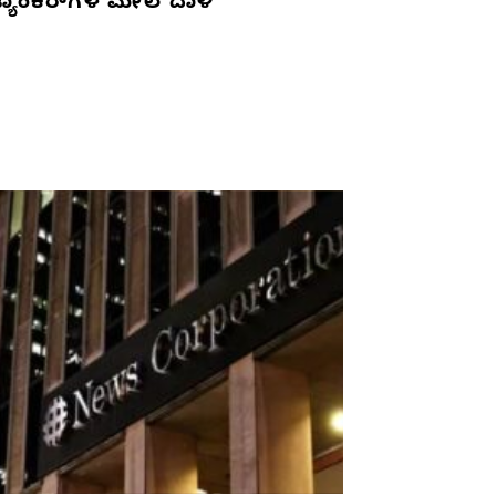
್ಯಾಂಕರ್‌ಗಳ ಮೇಲೆ ದಾಳಿ