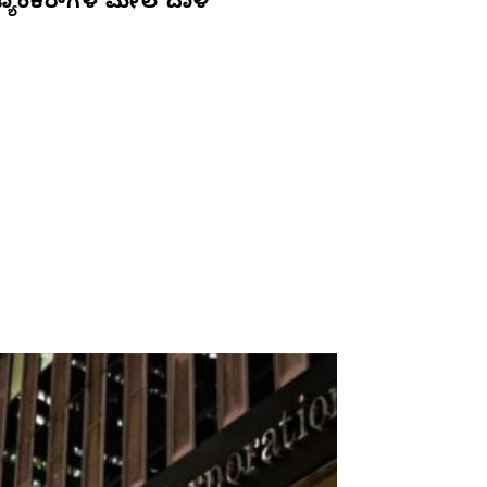
್ಯಾಂಕರ್‌ಗಳ ಮೇಲೆ ದಾಳಿ