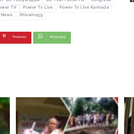
ಟ
JP BS Yediyurappa
BS YEDIYURAPPA
Congress
ower TV
Power Tv Live
Power Tv Live Kannada
 News
Shivamogg
Pinterest
WhatsApp