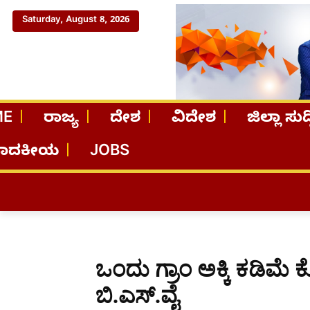
Saturday, August 8, 2026
ME
ರಾಜ್ಯ
ದೇಶ
ವಿದೇಶ
ಜಿಲ್ಲಾ ಸುದ್
ಪಾದಕೀಯ
JOBS
ಒಂದು ಗ್ರಾಂ ಅಕ್ಕಿ ಕಡಿಮೆ 
ಬಿ.ಎಸ್.ವೈ