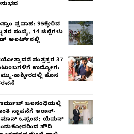
ಅನುಭವ
ಸ್ಸಾಂ ಪ್ರವಾಹ: 95ಕ್ಕೇರಿದ
ೃತರ ಸಂಖ್ಯೆ, 14 ಜಿಲ್ಲೆಗಳು
ೆಡ್ ಅಲರ್ಟ್‌ನಲ್ಲಿ
ಯೋತ್ಪಾದನೆ ಸಂತ್ರಸ್ತರ 37
ುಟುಂಬಗಳಿಗೆ ಉದ್ಯೋಗ:
ಮ್ಮು-ಕಾಶ್ಮೀರದಲ್ಲಿ ಹೊಸ
ರವಸೆ
ಾರ್ಮುಜ್ ಜಲಸಂಧಿಯಲ್ಲಿ
ಾಂತಿ ಸ್ಥಾಪನೆಗೆ ಇರಾನ್-
ಮಾನ್ ಒಪ್ಪಂದ; ಯೆಮನ್
ಂಡುಕೋರರಿಂದ ಸೌದಿ