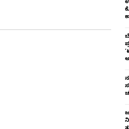
ಉ
ಕ
ಕ
ಬ
ಪ
‘
ನ
ಸ
ಚ
ಜ
ನ
ತ