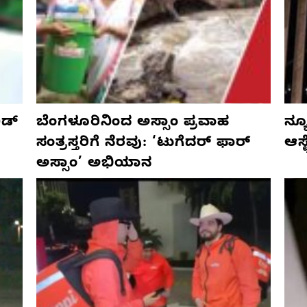
ಡ್‌
ಬೆಂಗಳೂರಿನಿಂದ ಅಸ್ಸಾಂ ಪ್ರವಾಹ
ನ್ಯ
ಸಂತ್ರಸ್ತರಿಗೆ ನೆರವು: ‘ಟುಗೆದರ್ ಫಾರ್
ಆಸ್
ಅಸ್ಸಾಂ’ ಅಭಿಯಾನ