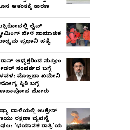
ೊಸ ಆತಂಕಕ್ಕೆ ಕಾರಣ
ೆಕ್ಸಿಕೋದಲ್ಲಿ ಲೈವ್
್ಟ್ರೀಮಿಂಗ್ ವೇಳೆ ಸಾಮಾಜಿಕ
ಾಧ್ಯಮ ಪ್ರಭಾವಿ ಹತ್ಯೆ
ರಾನ್ ಅಧ್ಯಕ್ಷರಿಂದ ಸುಪ್ರೀಂ
ೀಡರ್ ಸಂಪರ್ಕದ ಬಗ್ಗೆ
ಳವಳ: ಮೊಜ್ತಬಾ ಖಮೇನಿ
ರೋಗ್ಯ ಸ್ಥಿತಿ ಬಗ್ಗೆ
ಊಹಾಪೋಹ ಜೋರು
ಷ್ಯಾ ದಾಳಿಯಲ್ಲಿ ಉಕ್ರೇನ್
ಾಯು ರಕ್ಷಣಾ ವ್ಯವಸ್ಥೆ
ಿಫಲ: ‘ಭಯಾನಕ ರಾತ್ರಿ’ಯ