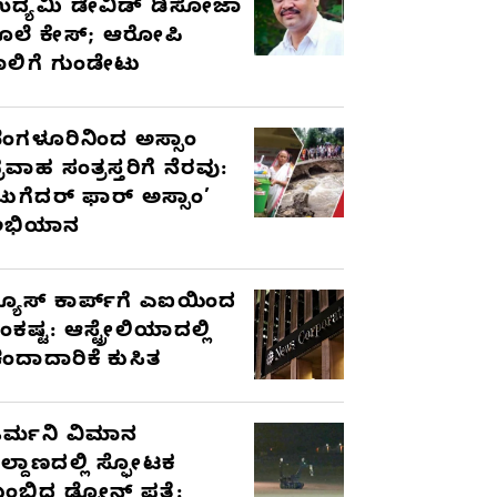
ದ್ಯಮಿ ಡೇವಿಡ್‌ ಡಿಸೋಜಾ
ೊಲೆ ಕೇಸ್;‌ ಆರೋಪಿ
ಾಲಿಗೆ ಗುಂಡೇಟು
ೆಂಗಳೂರಿನಿಂದ ಅಸ್ಸಾಂ
್ರವಾಹ ಸಂತ್ರಸ್ತರಿಗೆ ನೆರವು:
ಟುಗೆದರ್ ಫಾರ್ ಅಸ್ಸಾಂ’
ಅಭಿಯಾನ
್ಯೂಸ್ ಕಾರ್ಪ್‌ಗೆ ಎಐಯಿಂದ
ಂಕಷ್ಟ: ಆಸ್ಟ್ರೇಲಿಯಾದಲ್ಲಿ
ಂದಾದಾರಿಕೆ ಕುಸಿತ
ರ್ಮನಿ ವಿಮಾನ
ಿಲ್ದಾಣದಲ್ಲಿ ಸ್ಫೋಟಕ
ುಂಬಿದ ಡ್ರೋನ್ ಪತ್ತೆ: