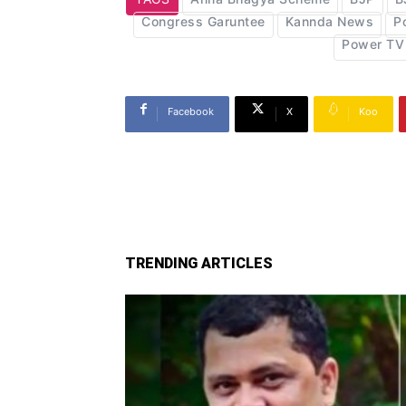
TAGS
Anna Bhagya Scheme
BJP
B
Congress Garuntee
Kannda News
P
Power TV
Facebook
X
Koo
TRENDING ARTICLES