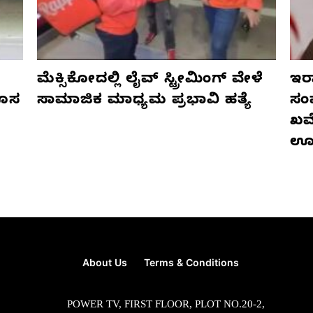
ಮೆಕ್ಸಿಕೋದಲ್ಲಿ ಲೈವ್ ಸ್ಟ್ರೀಮಿಂಗ್ ವೇಳೆ
ಇರಾ
ಹೊಸ
ಸಾಮಾಜಿಕ ಮಾಧ್ಯಮ ಪ್ರಭಾವಿ ಹತ್ಯೆ
ಸಂ
ಖಮೇ
ಊ
About Us
Terms & Conditions
POWER TV, FIRST FLOOR, PLOT NO.20-2,