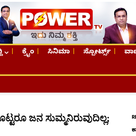
ದಿ
ಕ್ರೈಂ
ಸಿನಿಮಾ
ಸ್ಪೋರ್ಟ್ಸ್
ವಾಣ
TOP ST
ಕೊಟ್ಟರೂ ಜನ ಸುಮ್ಮನಿರುವುದಿಲ್ಲ;
R
ಕ