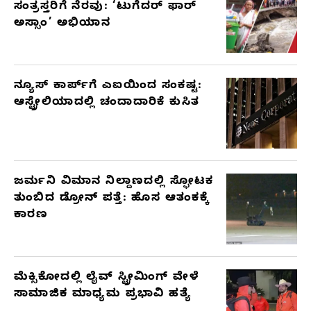
ಸಂತ್ರಸ್ತರಿಗೆ ನೆರವು: ‘ಟುಗೆದರ್ ಫಾರ್
ಅಸ್ಸಾಂ’ ಅಭಿಯಾನ
ನ್ಯೂಸ್ ಕಾರ್ಪ್‌ಗೆ ಎಐಯಿಂದ ಸಂಕಷ್ಟ:
ಆಸ್ಟ್ರೇಲಿಯಾದಲ್ಲಿ ಚಂದಾದಾರಿಕೆ ಕುಸಿತ
ಜರ್ಮನಿ ವಿಮಾನ ನಿಲ್ದಾಣದಲ್ಲಿ ಸ್ಫೋಟಕ
ತುಂಬಿದ ಡ್ರೋನ್ ಪತ್ತೆ: ಹೊಸ ಆತಂಕಕ್ಕೆ
ಕಾರಣ
ಮೆಕ್ಸಿಕೋದಲ್ಲಿ ಲೈವ್ ಸ್ಟ್ರೀಮಿಂಗ್ ವೇಳೆ
ಸಾಮಾಜಿಕ ಮಾಧ್ಯಮ ಪ್ರಭಾವಿ ಹತ್ಯೆ