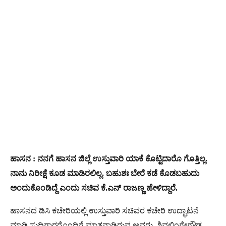
ಹಾಸನ : ನನಗೆ ಹಾಸನ ಜಿಲ್ಲೆ ಉಸ್ತುವಾರಿ ಯಾಕೆ ಕೊಟ್ಟಿದಾರೊ ಗೊತ್ತಿಲ್ಲ.
ನಾನು ನಿರೀಕ್ಷೆ ಕೂಡ ಮಾಡಿರಲಿಲ್ಲ. ಬಹುಶಃ ಬೇರೆ ಕಡೆ ಕೊಡಬಹುದು
ಅಂದುಕೊಂಡಿದ್ದೆ ಎಂದು ಸಚಿವ ಕೆ.ಎನ್ ರಾಜಣ್ಣ ಹೇಳಿದ್ದಾರೆ.
ಹಾಸನದ ಡಿಸಿ ಕಚೇರಿಯಲ್ಲಿ ಉಸ್ತುವಾರಿ ಸಚಿವರ ಕಚೇರಿ ಉದ್ಘಾಟನೆ
ಮಾಡಿ ಸುದ್ದಿಗಾರರೊಂದಿಗೆ ಮಾತನಾಡಿರುವ ಅವರು, ಶಿವಲಿಂಗೇಗೌಡ