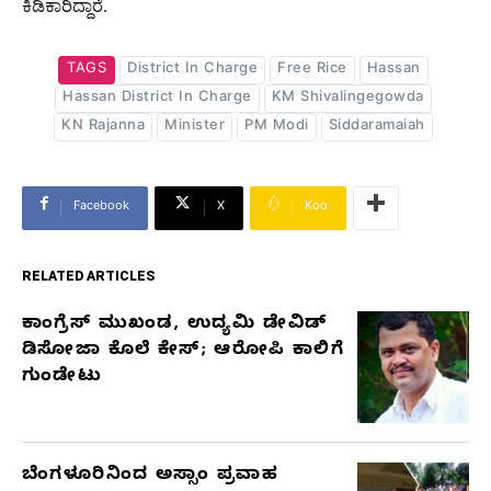
ಕಿಡಿಕಾರಿದ್ದಾರೆ.
TAGS
District In Charge
Free Rice
Hassan
Hassan District In Charge
KM Shivalingegowda
KN Rajanna
Minister
PM Modi
Siddaramaiah
Facebook
X
Koo
RELATED ARTICLES
ಕಾಂಗ್ರೆಸ್‌ ಮುಖಂಡ, ಉದ್ಯಮಿ ಡೇವಿಡ್‌
RELATED
ಡಿಸೋಜಾ ಕೊಲೆ ಕೇಸ್;‌ ಆರೋಪಿ ಕಾಲಿಗೆ
ARTICLES
ಗುಂಡೇಟು
ಬೆಂಗಳೂರಿನಿಂದ ಅಸ್ಸಾಂ ಪ್ರವಾಹ