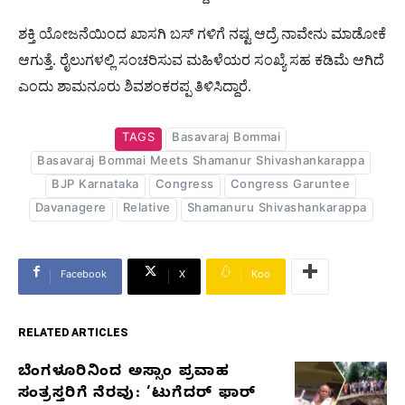
ಶಕ್ತಿ ಯೋಜನೆಯಿಂದ ಖಾಸಗಿ ಬಸ್ ಗಳಿಗೆ ನಷ್ಟ ಆದ್ರೆ ನಾವೇನು ಮಾಡೋಕೆ
ಆಗುತ್ತೆ. ರೈಲುಗಳಲ್ಲಿ ಸಂಚರಿಸುವ ಮಹಿಳೆಯರ ಸಂಖ್ಯೆ ಸಹ ಕಡಿಮೆ ಆಗಿದೆ
ಎಂದು ಶಾಮನೂರು ಶಿವಶಂಕರಪ್ಪ ತಿಳಿಸಿದ್ದಾರೆ.
TAGS
Basavaraj Bommai
Basavaraj Bommai Meets Shamanur Shivashankarappa
BJP Karnataka
Congress
Congress Garuntee
Davanagere
Relative
Shamanuru Shivashankarappa
Facebook
X
Koo
RELATED ARTICLES
ಬೆಂಗಳೂರಿನಿಂದ ಅಸ್ಸಾಂ ಪ್ರವಾಹ
RELATED
ಸಂತ್ರಸ್ತರಿಗೆ ನೆರವು: ‘ಟುಗೆದರ್ ಫಾರ್
ARTICLES