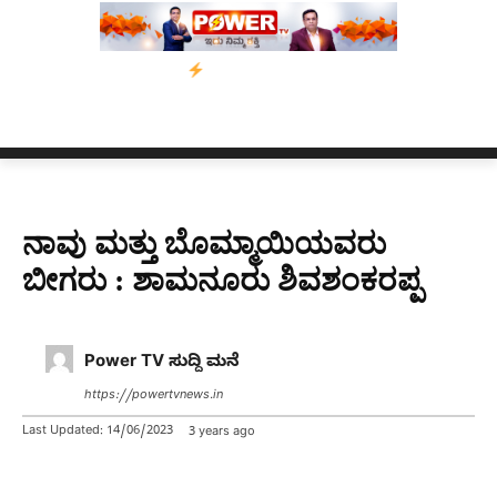
ಸಾಂ’ ಅಭಿಯಾನ
ನ್ಯೂಸ್ ಕಾರ್ಪ್‌ಗೆ ಎಐಯಿಂದ ಸಂಕಷ್ಟ: ಆಸ್ಟ್ರೇಲಿಯಾದಲ್ಲಿ ಚಂ
ನಾವು ಮತ್ತು ಬೊಮ್ಮಾಯಿಯವರು
ಬೀಗರು : ಶಾಮನೂರು ಶಿವಶಂಕರಪ್ಪ
Power TV ಸುದ್ದಿ ಮನೆ
https://powertvnews.in
Last Updated:
14/06/2023
3 years ago