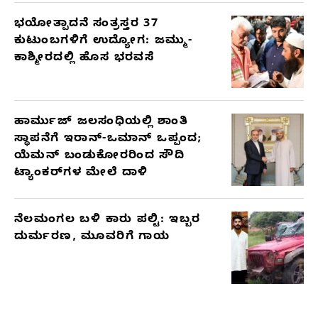
ಭಯೋತ್ಪಾದನೆ ಸಂತ್ರಸ್ತರ 37
ಕುಟುಂಬಗಳಿಗೆ ಉದ್ಯೋಗ: ಜಮ್ಮು-
ಕಾಶ್ಮೀರದಲ್ಲಿ ಹೊಸ ಭರವಸೆ
ಹಾರ್ಮುಜ್ ಜಲಸಂಧಿಯಲ್ಲಿ ಶಾಂತಿ
ಸ್ಥಾಪನೆಗೆ ಇರಾನ್-ಒಮಾನ್ ಒಪ್ಪಂದ;
ಯೆಮನ್ ಬಂಡುಕೋರರಿಂದ ಸೌದಿ
ಟ್ಯಾಂಕರ್‌ಗಳ ಮೇಲೆ ದಾಳಿ
ನೆಲಮಂಗಲ ಬಳಿ ಕಾರು ಪಲ್ಟಿ: ಇಬ್ಬರ
ದುರ್ಮರಣ, ಮೂವರಿಗೆ ಗಾಯ