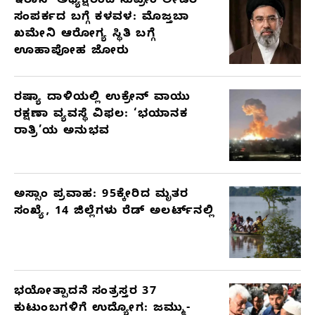
ಇರಾನ್ ಅಧ್ಯಕ್ಷರಿಂದ ಸುಪ್ರೀಂ ಲೀಡರ್
ಸಂಪರ್ಕದ ಬಗ್ಗೆ ಕಳವಳ: ಮೊಜ್ತಬಾ
ಖಮೇನಿ ಆರೋಗ್ಯ ಸ್ಥಿತಿ ಬಗ್ಗೆ
ಊಹಾಪೋಹ ಜೋರು
ರಷ್ಯಾ ದಾಳಿಯಲ್ಲಿ ಉಕ್ರೇನ್ ವಾಯು
ರಕ್ಷಣಾ ವ್ಯವಸ್ಥೆ ವಿಫಲ: ‘ಭಯಾನಕ
ರಾತ್ರಿ’ಯ ಅನುಭವ
ಅಸ್ಸಾಂ ಪ್ರವಾಹ: 95ಕ್ಕೇರಿದ ಮೃತರ
ಸಂಖ್ಯೆ, 14 ಜಿಲ್ಲೆಗಳು ರೆಡ್ ಅಲರ್ಟ್‌ನಲ್ಲಿ
ಭಯೋತ್ಪಾದನೆ ಸಂತ್ರಸ್ತರ 37
ಕುಟುಂಬಗಳಿಗೆ ಉದ್ಯೋಗ: ಜಮ್ಮು-