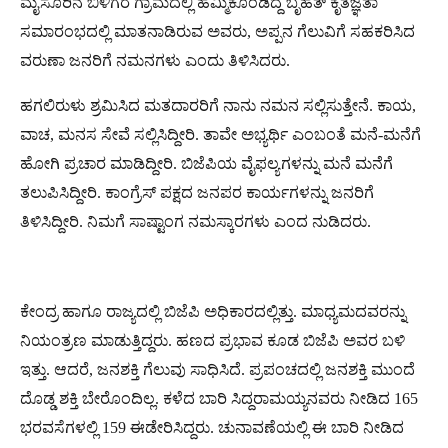
ಮೈಸೂರಿನ ಬಿಳಿಗೆರೆ ಗ್ರಾಮದಲ್ಲಿ ಹಮ್ಮಿಕೊಂಡಿದ್ದ ಬೃಹತ್ ಕೃತಜ್ಞತಾ
ಸಮಾರಂಭದಲ್ಲಿ ಮಾತನಾಡಿರುವ ಅವರು, ಅಪ್ಪನ ಗೆಲುವಿಗೆ ಸಹಕರಿಸಿದ
ವರುಣಾ ಜನರಿಗೆ ನಮನಗಳು ಎಂದು ತಿಳಿಸಿದರು.
ಹಗಲಿರುಳು ಶ್ರಮಿಸಿದ ಮತದಾರರಿಗೆ ನಾನು ನಮನ ಸಲ್ಲಿಸುತ್ತೇನೆ. ಕಾಯ,
ವಾಚ, ಮನಸ ಸೇವೆ ಸಲ್ಲಿಸಿದ್ದೀರಿ. ತಾವೇ ಅಭ್ಯರ್ಥಿ ಎಂಬಂತೆ ಮನೆ-ಮನೆಗೆ
ಹೋಗಿ ಪ್ರಚಾರ ಮಾಡಿದ್ದೀರಿ. ಬಿಜೆಪಿಯ ವೈಫಲ್ಯಗಳನ್ನು ಮನೆ ಮನೆಗೆ
ತಲುಪಿಸಿದ್ದೀರಿ. ಕಾಂಗ್ರೆಸ್ ಪಕ್ಷದ ಜನಪರ ಕಾರ್ಯಗಳನ್ನು ಜನರಿಗೆ
ತಿಳಿಸಿದ್ದೀರಿ. ನಿಮಗೆ ಸಾಷ್ಟಾಂಗ ನಮಸ್ಕಾರಗಳು ಎಂದ ನುಡಿದರು.
ಕೇಂದ್ರ ಹಾಗೂ ರಾಜ್ಯದಲ್ಲಿ ಬಿಜೆಪಿ ಅಧಿಕಾರದಲ್ಲಿತ್ತು. ಮಾಧ್ಯಮದವರನ್ನು
ನಿಯಂತ್ರಣ ಮಾಡುತ್ತಿದ್ದರು. ಹಣದ ಪ್ರಭಾವ ಕೂಡ ಬಿಜೆಪಿ ಅವರ ಬಳಿ
ಇತ್ತು. ಆದರೆ, ಜನಶಕ್ತಿ ಗೆಲುವು ಸಾಧಿಸಿದೆ. ಪ್ರಪಂಚದಲ್ಲಿ ಜನಶಕ್ತಿ ಮುಂದೆ
ದೊಡ್ಡ ಶಕ್ತಿ ಬೇರೊಂದಿಲ್ಲ. ಕಳೆದ ಬಾರಿ ಸಿದ್ದರಾಮಯ್ಯ‌ನವರು ನೀಡಿದ 165
ಭರವಸೆಗಳಲ್ಲಿ 159 ಈಡೇರಿಸಿದ್ದರು. ಚುನಾವಣೆಯಲ್ಲಿ ಈ ಬಾರಿ ನೀಡಿದ