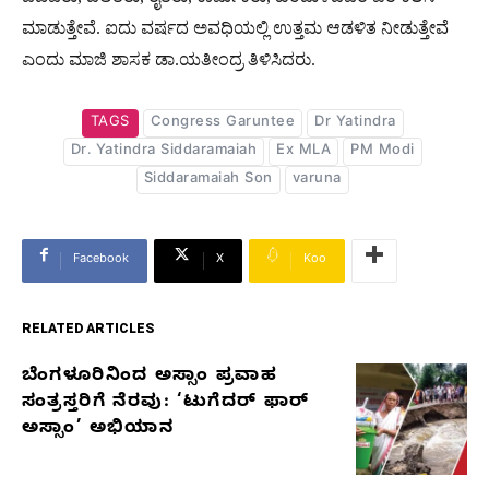
ಮಾಡುತ್ತೇವೆ. ಐದು ವರ್ಷದ ಅವಧಿಯಲ್ಲಿ ಉತ್ತಮ ಆಡಳಿತ ನೀಡುತ್ತೇವೆ
ಎಂದು ಮಾಜಿ ಶಾಸಕ ಡಾ.ಯತೀಂದ್ರ ತಿಳಿಸಿದರು.
TAGS
Congress Garuntee
Dr Yatindra
Dr. Yatindra Siddaramaiah
Ex MLA
PM Modi
Siddaramaiah Son
varuna
Facebook
X
Koo
RELATED ARTICLES
ಬೆಂಗಳೂರಿನಿಂದ ಅಸ್ಸಾಂ ಪ್ರವಾಹ
RELATED
ಸಂತ್ರಸ್ತರಿಗೆ ನೆರವು: ‘ಟುಗೆದರ್ ಫಾರ್
ARTICLES
ಅಸ್ಸಾಂ’ ಅಭಿಯಾನ