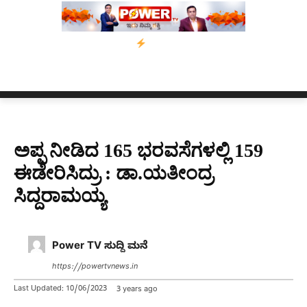
ಸ್ಸಾಂ’ ಅಭಿಯಾನ
ನ್ಯೂಸ್ ಕಾರ್ಪ್‌ಗೆ ಎಐಯಿಂದ ಸಂಕಷ್ಟ: ಆಸ್ಟ್ರೇಲಿಯಾದಲ್ಲಿ ಚ
ಅಪ್ಪ ನೀಡಿದ 165 ಭರವಸೆಗಳಲ್ಲಿ 159
ಈಡೇರಿಸಿದ್ರು : ಡಾ.ಯತೀಂದ್ರ
ಸಿದ್ದರಾಮಯ್ಯ
Power TV ಸುದ್ದಿ ಮನೆ
https://powertvnews.in
Last Updated:
10/06/2023
3 years ago