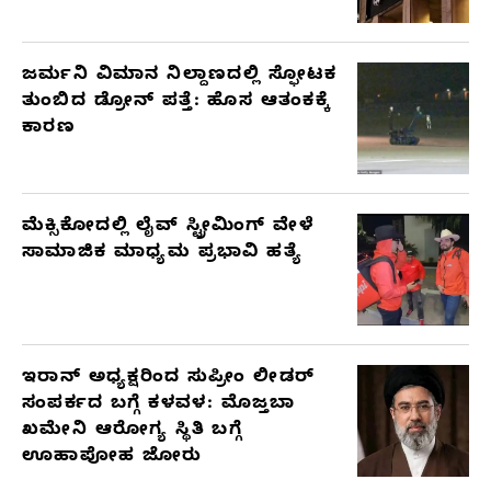
ಜರ್ಮನಿ ವಿಮಾನ ನಿಲ್ದಾಣದಲ್ಲಿ ಸ್ಫೋಟಕ
ತುಂಬಿದ ಡ್ರೋನ್ ಪತ್ತೆ: ಹೊಸ ಆತಂಕಕ್ಕೆ
ಕಾರಣ
ಮೆಕ್ಸಿಕೋದಲ್ಲಿ ಲೈವ್ ಸ್ಟ್ರೀಮಿಂಗ್ ವೇಳೆ
ಸಾಮಾಜಿಕ ಮಾಧ್ಯಮ ಪ್ರಭಾವಿ ಹತ್ಯೆ
ಇರಾನ್ ಅಧ್ಯಕ್ಷರಿಂದ ಸುಪ್ರೀಂ ಲೀಡರ್
ಸಂಪರ್ಕದ ಬಗ್ಗೆ ಕಳವಳ: ಮೊಜ್ತಬಾ
ಖಮೇನಿ ಆರೋಗ್ಯ ಸ್ಥಿತಿ ಬಗ್ಗೆ
ಊಹಾಪೋಹ ಜೋರು