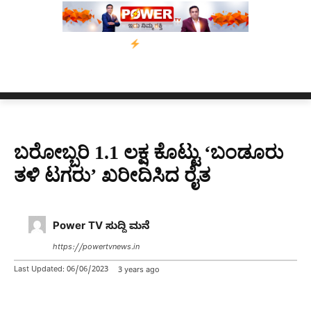
್ಸಾಂ’ ಅಭಿಯಾನ
ನ್ಯೂಸ್ ಕಾರ್ಪ್‌ಗೆ ಎಐಯಿಂದ ಸಂಕಷ್ಟ: ಆಸ್ಟ್ರೇಲಿಯಾದಲ್ಲಿ ಚ
ಬರೋಬ್ಬರಿ 1.1 ಲಕ್ಷ ಕೊಟ್ಟು ‘ಬಂಡೂರು
ತಳಿ ಟಗರು’ ಖರೀದಿಸಿದ ರೈತ
Power TV ಸುದ್ದಿ ಮನೆ
https://powertvnews.in
Last Updated:
06/06/2023
3 years ago