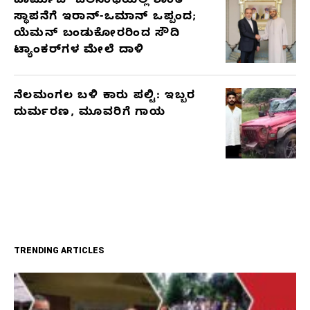
ಹಾರ್ಮುಜ್ ಜಲಸಂಧಿಯಲ್ಲಿ ಶಾಂತಿ
ಸ್ಥಾಪನೆಗೆ ಇರಾನ್-ಒಮಾನ್ ಒಪ್ಪಂದ;
ಯೆಮನ್ ಬಂಡುಕೋರರಿಂದ ಸೌದಿ
ಟ್ಯಾಂಕರ್‌ಗಳ ಮೇಲೆ ದಾಳಿ
ನೆಲಮಂಗಲ ಬಳಿ ಕಾರು ಪಲ್ಟಿ: ಇಬ್ಬರ
ದುರ್ಮರಣ, ಮೂವರಿಗೆ ಗಾಯ
TRENDING ARTICLES