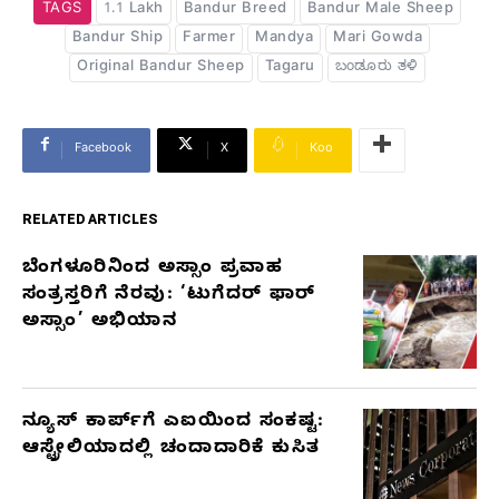
TAGS
1.1 Lakh
Bandur Breed
Bandur Male Sheep
Bandur Ship
Farmer
Mandya
Mari Gowda
Original Bandur Sheep
Tagaru
ಬಂಡೂರು ತಳಿ
Facebook
X
Koo
RELATED ARTICLES
ಬೆಂಗಳೂರಿನಿಂದ ಅಸ್ಸಾಂ ಪ್ರವಾಹ
RELATED
ಸಂತ್ರಸ್ತರಿಗೆ ನೆರವು: ‘ಟುಗೆದರ್ ಫಾರ್
ARTICLES
ಅಸ್ಸಾಂ’ ಅಭಿಯಾನ
ನ್ಯೂಸ್ ಕಾರ್ಪ್‌ಗೆ ಎಐಯಿಂದ ಸಂಕಷ್ಟ:
ಆಸ್ಟ್ರೇಲಿಯಾದಲ್ಲಿ ಚಂದಾದಾರಿಕೆ ಕುಸಿತ