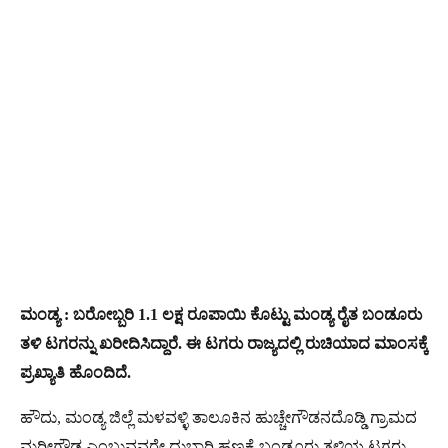
ಮಂಡ್ಯ : ಬರೋಬ್ಬರಿ 1.1 ಲಕ್ಷ ರೂಪಾಯಿ ಕೊಟ್ಟು ಮಂಡ್ಯ ರೈತ ಬಂಡೂರು
ತಳಿ ಟಗರನ್ನು ಖರೀದಿಸಿದ್ದಾರೆ. ಈ ಟಗರು ರಾಜ್ಯದಲ್ಲಿ ರುಚಿಯಾದ ಮಾಂಸಕ್ಕೆ
ಪ್ರಖ್ಯಾತಿ ಹೊಂದಿದೆ.
ಹೌದು, ಮಂಡ್ಯ ಜಿಲ್ಲೆ ಮಳವಳ್ಳಿ ತಾಲೂಕಿನ ಹುಚ್ಚೇಗೌಡನದೊಡ್ಡಿ ಗ್ರಾಮದ
ಮರೀಗೌಡ ಎಂಬುವವರೇ ದುಬಾರಿ ಹಣಕ್ಕೆ ಬಂಡೂರು ತಳಿಯ ಟಗರು