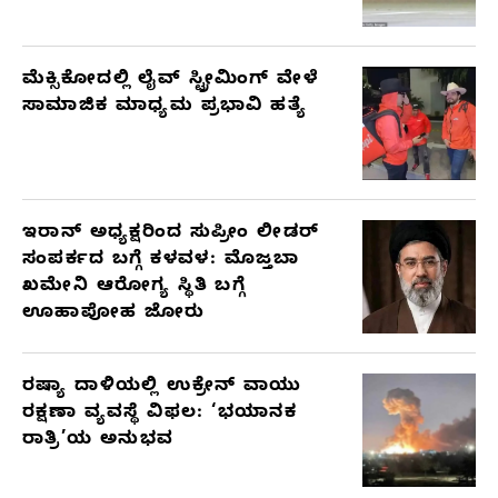
ಮೆಕ್ಸಿಕೋದಲ್ಲಿ ಲೈವ್ ಸ್ಟ್ರೀಮಿಂಗ್ ವೇಳೆ
ಸಾಮಾಜಿಕ ಮಾಧ್ಯಮ ಪ್ರಭಾವಿ ಹತ್ಯೆ
ಇರಾನ್ ಅಧ್ಯಕ್ಷರಿಂದ ಸುಪ್ರೀಂ ಲೀಡರ್
ಸಂಪರ್ಕದ ಬಗ್ಗೆ ಕಳವಳ: ಮೊಜ್ತಬಾ
ಖಮೇನಿ ಆರೋಗ್ಯ ಸ್ಥಿತಿ ಬಗ್ಗೆ
ಊಹಾಪೋಹ ಜೋರು
ರಷ್ಯಾ ದಾಳಿಯಲ್ಲಿ ಉಕ್ರೇನ್ ವಾಯು
ರಕ್ಷಣಾ ವ್ಯವಸ್ಥೆ ವಿಫಲ: ‘ಭಯಾನಕ
ರಾತ್ರಿ’ಯ ಅನುಭವ