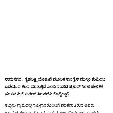
ರಾಮನಗರ : ಗೃಹಲಕ್ಷ್ಮಿ ಯೋಜನೆ ಮೂಲಕ ಕಾಂಗ್ರೆಸ್ ಮುಸ್ಲಿಂ ಕುಟುಂಬ
ಒಡೆಯುವ ಕೆಲಸ ಮಾಡುತ್ತಿದೆ ಎಂಬ ಸಂಸದ ಪ್ರತಾಪ್ ಸಿಂಹ ಹೇಳಿಕೆಗೆ
ಸಂಸದ ಡಿ.ಕೆ‌ ಸುರೇಶ್ ತಿರುಗೇಟು ಕೊಟ್ಟಿದ್ದಾರೆ.
ಕಬ್ಬಾಳು ಗ್ರಾಮದಲ್ಲಿ ಸುದ್ದಿಗಾರರೊಂದಿಗೆ ಮಾತನಾಡಿರುವ ಅವರು,
ಕಾಂಗ್ರೆಸ್ ಪಕ್ಷದ್ದು ಒಡೆಯುವ ಸಂಸ್ಕೃತಿ ಅಲ್ಲ. ಬಿಜೆಪಿ ಪಕ್ಷದ್ದು ಒಡೆದು