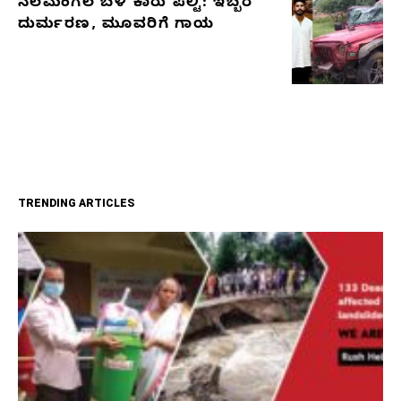
ನೆಲಮಂಗಲ ಬಳಿ ಕಾರು ಪಲ್ಟಿ: ಇಬ್ಬರ
ದುರ್ಮರಣ, ಮೂವರಿಗೆ ಗಾಯ
TRENDING ARTICLES