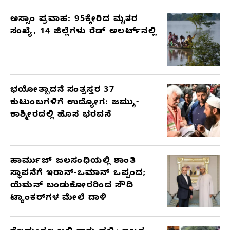
ಅಸ್ಸಾಂ ಪ್ರವಾಹ: 95ಕ್ಕೇರಿದ ಮೃತರ
ಸಂಖ್ಯೆ, 14 ಜಿಲ್ಲೆಗಳು ರೆಡ್ ಅಲರ್ಟ್‌ನಲ್ಲಿ
ಭಯೋತ್ಪಾದನೆ ಸಂತ್ರಸ್ತರ 37
ಕುಟುಂಬಗಳಿಗೆ ಉದ್ಯೋಗ: ಜಮ್ಮು-
ಕಾಶ್ಮೀರದಲ್ಲಿ ಹೊಸ ಭರವಸೆ
ಹಾರ್ಮುಜ್ ಜಲಸಂಧಿಯಲ್ಲಿ ಶಾಂತಿ
ಸ್ಥಾಪನೆಗೆ ಇರಾನ್-ಒಮಾನ್ ಒಪ್ಪಂದ;
ಯೆಮನ್ ಬಂಡುಕೋರರಿಂದ ಸೌದಿ
ಟ್ಯಾಂಕರ್‌ಗಳ ಮೇಲೆ ದಾಳಿ