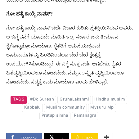
ಗೋ
ಹತ್ಯೆ
ಕಾಯ್ದೆ
ವಾಪಸ್
?
ಗೋ ಹತ್ಯೆ ಕಾಯ್ದೆ ವಾಪಸ್ ಚರ್ಚೆ ವಿಚಾರ ಕುರಿತು ಪ್ರತಿಕ್ರಿಯಿಸಿರುವ ಅವರು,
ಆ ಬಗ್ಗೆ ನನಗೆ ಯಾವುದೇ ಮಾಹಿತಿ ಇಲ್ಲ. ಸರ್ಕಾರ ಏನು ತೀರ್ಮಾನ
ಕೈಗೊಳ್ಳುತ್ತೋ ನೋಡೊಣ. ರೈತರಿಗೆ ಅನುಪಯುಕ್ತವಾದ
ಜಾನುವಾರುಗಳನ್ನು ಹಿಂದಿನಿಂದಲೂ ಬೇರೆ ಬೇರೆ ಕ್ಷೇತ್ರಕ್ಕೆ
ಉಪಯೋಗಿಸಿಕೊಂಡಿದ್ದಾರೆ. ಈ ಬಗ್ಗೆ ಸೂಕ್ತ ಚರ್ಚೆ ಆಗಬೇಕು. ರೈತರ
ಹಿತದೃಷ್ಟಿಯಿಂದಲೂ ನೋಡಬೇಕು, ನಮ್ಮ ಸಂಸ್ಕೃತಿ ದೃಷ್ಟಿಯಿಂದಲೂ
ನೋಡಬೇಕು. ಸದ್ಯಕ್ಕೆ ಕಾದು ನೋಡೊಣ ಎಂದು ಹೇಳಿದ್ದಾರೆ.
TAGS
#Dk Suresh
GruhaLakshmi
Hindhu muslim
Kabbalu
Muslim community
Mysuru Mp
Pratap simha
Ramanagra
Facebook
X
Koo