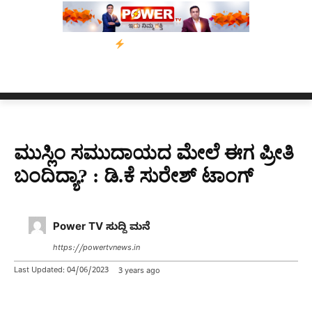
’ ಅಭಿಯಾನ
ನ್ಯೂಸ್ ಕಾರ್ಪ್‌ಗೆ ಎಐಯಿಂದ ಸಂಕಷ್ಟ: ಆಸ್ಟ್ರೇಲಿಯಾದಲ್ಲಿ ಚಂದಾದಾ
ಮುಸ್ಲಿಂ ಸಮುದಾಯದ ಮೇಲೆ ಈಗ ಪ್ರೀತಿ
ಬಂದಿದ್ಯಾ? : ಡಿ.ಕೆ ಸುರೇಶ್ ಟಾಂಗ್
Power TV ಸುದ್ದಿ ಮನೆ
https://powertvnews.in
Last Updated:
04/06/2023
3 years ago