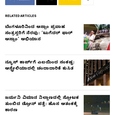
RELATED ARTICLES
ಬೆಂಗಳೂರಿನಿಂದ ಅಸ್ಸಾಂ ಪ್ರವಾಹ
RELATED
ಸಂತ್ರಸ್ತರಿಗೆ ನೆರವು: ‘ಟುಗೆದರ್ ಫಾರ್
ARTICLES
ಅಸ್ಸಾಂ’ ಅಭಿಯಾನ
ನ್ಯೂಸ್ ಕಾರ್ಪ್‌ಗೆ ಎಐಯಿಂದ ಸಂಕಷ್ಟ:
ಆಸ್ಟ್ರೇಲಿಯಾದಲ್ಲಿ ಚಂದಾದಾರಿಕೆ ಕುಸಿತ
ಜರ್ಮನಿ ವಿಮಾನ ನಿಲ್ದಾಣದಲ್ಲಿ ಸ್ಫೋಟಕ
ತುಂಬಿದ ಡ್ರೋನ್ ಪತ್ತೆ: ಹೊಸ ಆತಂಕಕ್ಕೆ
ಕಾರಣ