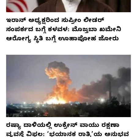
ಇರಾನ್ ಅಧ್ಯಕ್ಷರಿಂದ ಸುಪ್ರೀಂ ಲೀಡರ್
ಸಂಪರ್ಕದ ಬಗ್ಗೆ ಕಳವಳ: ಮೊಜ್ತಬಾ ಖಮೇನಿ
ಆರೋಗ್ಯ ಸ್ಥಿತಿ ಬಗ್ಗೆ ಊಹಾಪೋಹ ಜೋರು
ರಷ್ಯಾ ದಾಳಿಯಲ್ಲಿ ಉಕ್ರೇನ್ ವಾಯು ರಕ್ಷಣಾ
ವ್ಯವಸ್ಥೆ ವಿಫಲ: ‘ಭಯಾನಕ ರಾತ್ರಿ’ಯ ಅನುಭವ