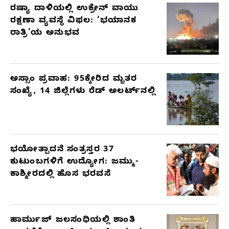
ರಷ್ಯಾ ದಾಳಿಯಲ್ಲಿ ಉಕ್ರೇನ್ ವಾಯು
ರಕ್ಷಣಾ ವ್ಯವಸ್ಥೆ ವಿಫಲ: ‘ಭಯಾನಕ
ರಾತ್ರಿ’ಯ ಅನುಭವ
ಅಸ್ಸಾಂ ಪ್ರವಾಹ: 95ಕ್ಕೇರಿದ ಮೃತರ
ಸಂಖ್ಯೆ, 14 ಜಿಲ್ಲೆಗಳು ರೆಡ್ ಅಲರ್ಟ್‌ನಲ್ಲಿ
ಭಯೋತ್ಪಾದನೆ ಸಂತ್ರಸ್ತರ 37
ಕುಟುಂಬಗಳಿಗೆ ಉದ್ಯೋಗ: ಜಮ್ಮು-
ಕಾಶ್ಮೀರದಲ್ಲಿ ಹೊಸ ಭರವಸೆ
ಹಾರ್ಮುಜ್ ಜಲಸಂಧಿಯಲ್ಲಿ ಶಾಂತಿ