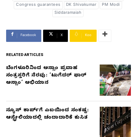
Congress guarantees
DK Shivakumar
PM Modi
Siddaramaiah
Facebook
X
Koo
RELATED ARTICLES
ಬೆಂಗಳೂರಿನಿಂದ ಅಸ್ಸಾಂ ಪ್ರವಾಹ
RELATED
ಸಂತ್ರಸ್ತರಿಗೆ ನೆರವು: ‘ಟುಗೆದರ್ ಫಾರ್
ARTICLES
ಅಸ್ಸಾಂ’ ಅಭಿಯಾನ
ನ್ಯೂಸ್ ಕಾರ್ಪ್‌ಗೆ ಎಐಯಿಂದ ಸಂಕಷ್ಟ:
ಆಸ್ಟ್ರೇಲಿಯಾದಲ್ಲಿ ಚಂದಾದಾರಿಕೆ ಕುಸಿತ