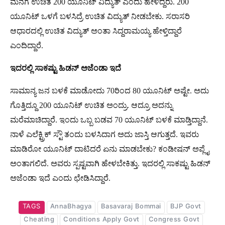
ಮನೆಗೆ ಉಚಿತ 200 ಯೂನಿಟ್​​ ವಿದ್ಯುತ್​ ಎಂದು ಹೇಳಿದ್ದರು. 200
ಯೂನಿಟ್​​ ಒಳಗೆ ಬಳಸಿದ್ರೆ ಉಚಿತ ವಿದ್ಯುತ್ ನೀಡಬೇಕು. ಸರಾಸರಿ
ಆಧಾರದಲ್ಲಿ ಉಚಿತ ವಿದ್ಯುತ್​ ಅಂತಾ ಸಿದ್ದರಾಮಯ್ಯ ಹೇಳ್ತಿದ್ದಾರೆ
ಎಂದಿದ್ದಾರೆ.
ಇದರಲ್ಲಿ
ಸಾಕಷ್ಟು
ಹಿಡನ್
ಅಜೆಂಡಾ
ಇದೆ
ಸಾಮಾನ್ಯ ಜನ ಬಳಕೆ ಮಾಡೋದು 70ರಿಂದ 80 ಯೂನಿಟ್ ಅಷ್ಟೇ. ಅದು
ಗೊತ್ತಿದ್ದೂ 200 ಯೂನಿಟ್ ಉಚಿತ ಅಂದ್ರು. ಆದ್ರೂ ಅದನ್ನು
ಮರೆಮಾಚಿದ್ದಾರೆ. ಇಂದು ಒಬ್ಬ ಬಡವ 70 ಯೂನಿಟ್ ಬಳಕೆ ಮಾಡ್ತಿದ್ದಾನೆ.
ನಾಳೆ ಎಲೆಕ್ಟ್ರಿಕ್ ಸ್ಟೌ ತಂದು ಬಳಸಿದಾಗ ಅದು ಜಾಸ್ತಿ ಆಗುತ್ತದೆ. ಇವರು
ಮಾಡಿರೋ ಯೂನಿಟ್ ದಾಟಿದರೆ ಏನು ಮಾಡಬೇಕು? ಕಂಡೀಷನ್ ಅಪ್ಲೈ
ಅಂತಾಗಲಿದೆ. ಅವರು ಸ್ಪಷ್ಟವಾಗಿ ಹೇಳಬೇಕಿತ್ತು. ಇದರಲ್ಲಿ ಸಾಕಷ್ಟು ಹಿಡನ್
ಅಜೆಂಡಾ ಇದೆ ಎಂದು ಛೇಡಿಸಿದ್ದಾರೆ.
TAGS
AnnaBhagya
Basavaraj Bommai
BJP Govt
Cheating
Conditions Apply Govt
Congress Govt