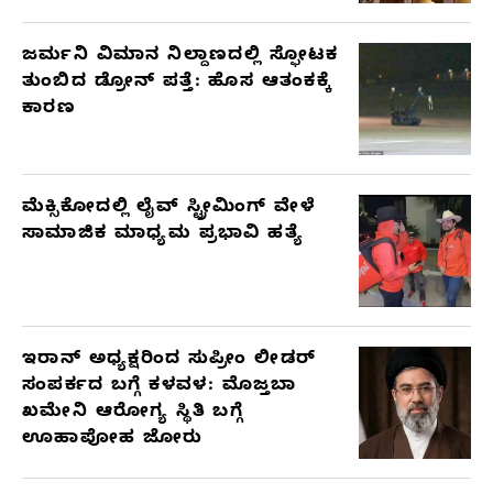
ಜರ್ಮನಿ ವಿಮಾನ ನಿಲ್ದಾಣದಲ್ಲಿ ಸ್ಫೋಟಕ
ತುಂಬಿದ ಡ್ರೋನ್ ಪತ್ತೆ: ಹೊಸ ಆತಂಕಕ್ಕೆ
ಕಾರಣ
ಮೆಕ್ಸಿಕೋದಲ್ಲಿ ಲೈವ್ ಸ್ಟ್ರೀಮಿಂಗ್ ವೇಳೆ
ಸಾಮಾಜಿಕ ಮಾಧ್ಯಮ ಪ್ರಭಾವಿ ಹತ್ಯೆ
ಇರಾನ್ ಅಧ್ಯಕ್ಷರಿಂದ ಸುಪ್ರೀಂ ಲೀಡರ್
ಸಂಪರ್ಕದ ಬಗ್ಗೆ ಕಳವಳ: ಮೊಜ್ತಬಾ
ಖಮೇನಿ ಆರೋಗ್ಯ ಸ್ಥಿತಿ ಬಗ್ಗೆ
ಊಹಾಪೋಹ ಜೋರು