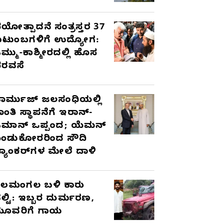
ಯೋತ್ಪಾದನೆ ಸಂತ್ರಸ್ತರ 37
ುಟುಂಬಗಳಿಗೆ ಉದ್ಯೋಗ:
ಮ್ಮು-ಕಾಶ್ಮೀರದಲ್ಲಿ ಹೊಸ
ರವಸೆ
ಾರ್ಮುಜ್ ಜಲಸಂಧಿಯಲ್ಲಿ
ಾಂತಿ ಸ್ಥಾಪನೆಗೆ ಇರಾನ್-
ಮಾನ್ ಒಪ್ಪಂದ; ಯೆಮನ್
ಂಡುಕೋರರಿಂದ ಸೌದಿ
್ಯಾಂಕರ್‌ಗಳ ಮೇಲೆ ದಾಳಿ
ೆಲಮಂಗಲ ಬಳಿ ಕಾರು
ಲ್ಟಿ: ಇಬ್ಬರ ದುರ್ಮರಣ,
ೂವರಿಗೆ ಗಾಯ