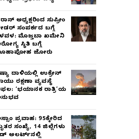
ರಾನ್ ಅಧ್ಯಕ್ಷರಿಂದ ಸುಪ್ರೀಂ
ೀಡರ್ ಸಂಪರ್ಕದ ಬಗ್ಗೆ
ಳವಳ: ಮೊಜ್ತಬಾ ಖಮೇನಿ
ರೋಗ್ಯ ಸ್ಥಿತಿ ಬಗ್ಗೆ
ಊಹಾಪೋಹ ಜೋರು
ಷ್ಯಾ ದಾಳಿಯಲ್ಲಿ ಉಕ್ರೇನ್
ಾಯು ರಕ್ಷಣಾ ವ್ಯವಸ್ಥೆ
ಿಫಲ: ‘ಭಯಾನಕ ರಾತ್ರಿ’ಯ
ಅನುಭವ
ಸ್ಸಾಂ ಪ್ರವಾಹ: 95ಕ್ಕೇರಿದ
ೃತರ ಸಂಖ್ಯೆ, 14 ಜಿಲ್ಲೆಗಳು
ೆಡ್ ಅಲರ್ಟ್‌ನಲ್ಲಿ