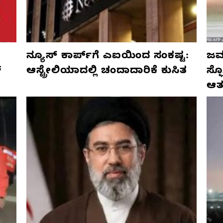
ನ್ಯೂಸ್ ಕಾರ್ಪ್‌ಗೆ ಎಐಯಿಂದ ಸಂಕಷ್ಟ:
ಜರ್
್
ಆಸ್ಟ್ರೇಲಿಯಾದಲ್ಲಿ ಚಂದಾದಾರಿಕೆ ಕುಸಿತ
ಸ್
ಆತ