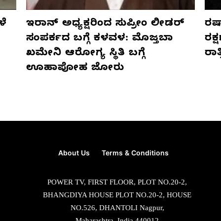
ಳೆ
ಇರಾನ್ ಅಧ್ಯಕ್ಷರಿಂದ ಸುಪ್ರೀಂ ಲೀಡರ್
ರಷ್
ಸಂಪರ್ಕದ ಬಗ್ಗೆ ಕಳವಳ: ಮೊಜ್ತಬಾ
ರಕ್
ಖಮೇನಿ ಆರೋಗ್ಯ ಸ್ಥಿತಿ ಬಗ್ಗೆ
ರಾ
ಊಹಾಪೋಹ ಜೋರು
About Us
Terms & Conditions
POWER TV, FIRST FLOOR, PLOT NO.20-2,
BHANGDIYA HOUSE PLOT NO.20-2, HOUSE
NO.526, DHANTOLI Nagpur,
Maharashtra, India 440012