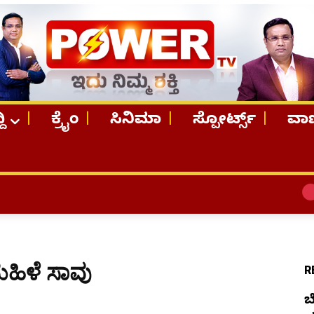
ದಿ
ಕ್ರೈಂ
ಸಿನಿಮಾ
ಸ್ಪೋರ್ಟ್ಸ್
ವಾಣ
TOP STORI
ಹಿಳೆ ಸಾವು
R
ಬ