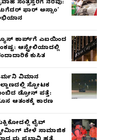
್ರವಾಹ ಸಂತ್ರಸ್ತರಿಗೆ ನೆರವು:
ಟುಗೆದರ್ ಫಾರ್ ಅಸ್ಸಾಂ’
ಅಭಿಯಾನ
್ಯೂಸ್ ಕಾರ್ಪ್‌ಗೆ ಎಐಯಿಂದ
ಂಕಷ್ಟ: ಆಸ್ಟ್ರೇಲಿಯಾದಲ್ಲಿ
ಂದಾದಾರಿಕೆ ಕುಸಿತ
ರ್ಮನಿ ವಿಮಾನ
ಿಲ್ದಾಣದಲ್ಲಿ ಸ್ಫೋಟಕ
ುಂಬಿದ ಡ್ರೋನ್ ಪತ್ತೆ:
ೊಸ ಆತಂಕಕ್ಕೆ ಕಾರಣ
ೆಕ್ಸಿಕೋದಲ್ಲಿ ಲೈವ್
್ಟ್ರೀಮಿಂಗ್ ವೇಳೆ ಸಾಮಾಜಿಕ
ಾಧ್ಯಮ ಪ್ರಭಾವಿ ಹತ್ಯೆ