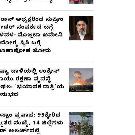
ರಾನ್ ಅಧ್ಯಕ್ಷರಿಂದ ಸುಪ್ರೀಂ
ೀಡರ್ ಸಂಪರ್ಕದ ಬಗ್ಗೆ
ಳವಳ: ಮೊಜ್ತಬಾ ಖಮೇನಿ
ರೋಗ್ಯ ಸ್ಥಿತಿ ಬಗ್ಗೆ
ಊಹಾಪೋಹ ಜೋರು
ಷ್ಯಾ ದಾಳಿಯಲ್ಲಿ ಉಕ್ರೇನ್
ಾಯು ರಕ್ಷಣಾ ವ್ಯವಸ್ಥೆ
ಿಫಲ: ‘ಭಯಾನಕ ರಾತ್ರಿ’ಯ
ಅನುಭವ
ಸ್ಸಾಂ ಪ್ರವಾಹ: 95ಕ್ಕೇರಿದ
ೃತರ ಸಂಖ್ಯೆ, 14 ಜಿಲ್ಲೆಗಳು
ೆಡ್ ಅಲರ್ಟ್‌ನಲ್ಲಿ