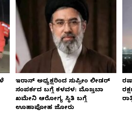
ಳೆ
ಇರಾನ್ ಅಧ್ಯಕ್ಷರಿಂದ ಸುಪ್ರೀಂ ಲೀಡರ್
ರಷ್
ಸಂಪರ್ಕದ ಬಗ್ಗೆ ಕಳವಳ: ಮೊಜ್ತಬಾ
ರಕ್
ಖಮೇನಿ ಆರೋಗ್ಯ ಸ್ಥಿತಿ ಬಗ್ಗೆ
ರಾ
ಊಹಾಪೋಹ ಜೋರು