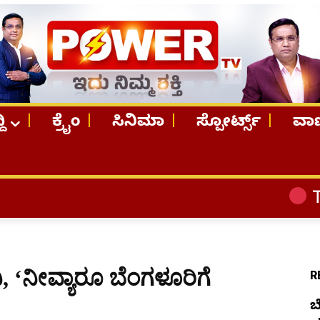
ದಿ
ಕ್ರೈಂ
ಸಿನಿಮಾ
ಸ್ಪೋರ್ಟ್ಸ್
ವಾಣ
TOP STORIES
, ‘ನೀವ್ಯಾರೂ ಬೆಂಗಳೂರಿಗೆ
R
ಬ