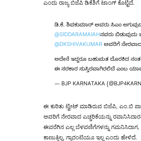
ಎಂದು ರಾಜ್ಯ ಬಿಜೆಪಿ ಡಿಕೆಶಿಗೆ ಟಾಂಗ್ ಕೊಟ್ಟಿದೆ.
ಡಿ.ಕೆ. ಶಿವಕುಮಾರ್ ಅವರು ಸಿಎಂ ಆಗುವುದ
@SIDDARAMAIAH
ನವರು ಬಿಡುವುದು ಇ
@DKSHIVAKUMAR
ಅವರಿಗೆ ನೇರವಾದ ಎ
ಅದೇನೆ ಇದ್ದರೂ ಬಹುಮತ ದೊರಕಿದ ನಂತರದ
ಈ ಸರಕಾರ ಸುಸ್ತಿರವಾಗಿರಲಿದೆ ಎಂಬ ಯ
— BJP KARNATAKA (@BJP4KAR
ಈ ಕುರಿತು ಟ್ವೀಟ್ ಮಾಡಿರುವ ಬಿಜೆಪಿ, ಎಂ.ಬ
ಅವರಿಗೆ ನೇರವಾದ ಎಚ್ಚರಿಕೆಯನ್ನು ರವಾನಿಸಿದ
ಈವರೆಗಿನ ಎಲ್ಲ ಬೆಳವಣಿಗೆಗಳನ್ನು ಗಮನಿಸಿದಾಗ
ಕಾಣುತ್ತಿಲ್ಲ, ಗ್ಯಾರಂಟಿಯೂ ಇಲ್ಲ ಎಂದು ಹೇಳಿದೆ.