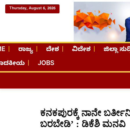
Thursday, August 6, 2026
ME
ರಾಜ್ಯ
ದೇಶ
ವಿದೇಶ
ಜಿಲ್ಲಾ ಸುದ್
ಪಾದಕೀಯ
JOBS
ಕನಕಪುರಕ್ಕೆ ನಾನೇ ಬರ್ತೀನಿ
ಬರಬೇಡಿ’ : ಡಿಕೆಶಿ ಮನವಿ