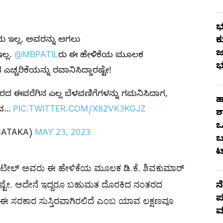
ಭ
ು ಇಲ್ಲ, ಅವರನ್ನು ಆಗಲು
ಕ
ಜ
ಲ್ಲ.
@MBPATIL
ರು ಈ ಹೇಳಿಕೆಯ ಮೂಲಕ
ಭ
ಚ್ಚರಿಕೆಯನ್ನು ರವಾನಿಸಿದ್ದಾರಷ್ಟೇ!
 ಈವರೆಗಿನ ಎಲ್ಲ ಬೆಳವಣಿಗೆಗಳನ್ನು ಗಮನಿಸಿದಾಗ,
ಹ
ಾವ…
PIC.TWITTER.COM/X82VK3KGJZ
ಶ
ಒ
NATAKA)
MAY 23, 2023
ಬ
ಟ
ಿ ಪಾಟೀಲ್ ಅವರು ಈ ಹೇಳಿಕೆಯ ಮೂಲಕ ಡಿ.ಕೆ. ಶಿವಕುಮಾರ್
ಾರಷ್ಟೇ. ಅದೇನೆ ಇದ್ದರೂ ಬಹುಮತ ದೊರಕಿದ ನಂತರದ
ನ
ಪ
, ಈ ಸರಕಾರ ಸುಸ್ತಿರವಾಗಿರಲಿದೆ ಎಂಬ ಯಾವ ಲಕ್ಷಣವೂ
ಮ