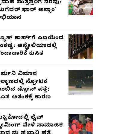
್ರವಾಹ ಸಂತ್ರಸ್ತರಿಗೆ ನೆರವು:
ಟುಗೆದರ್ ಫಾರ್ ಅಸ್ಸಾಂ’
ಅಭಿಯಾನ
್ಯೂಸ್ ಕಾರ್ಪ್‌ಗೆ ಎಐಯಿಂದ
ಂಕಷ್ಟ: ಆಸ್ಟ್ರೇಲಿಯಾದಲ್ಲಿ
ಂದಾದಾರಿಕೆ ಕುಸಿತ
ರ್ಮನಿ ವಿಮಾನ
ಿಲ್ದಾಣದಲ್ಲಿ ಸ್ಫೋಟಕ
ುಂಬಿದ ಡ್ರೋನ್ ಪತ್ತೆ:
ೊಸ ಆತಂಕಕ್ಕೆ ಕಾರಣ
ೆಕ್ಸಿಕೋದಲ್ಲಿ ಲೈವ್
್ಟ್ರೀಮಿಂಗ್ ವೇಳೆ ಸಾಮಾಜಿಕ
ಾಧ್ಯಮ ಪ್ರಭಾವಿ ಹತ್ಯೆ