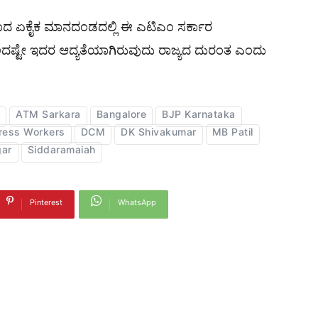
ಕಾದ ಏಕೈಕ ಮಾನದಂಡದಲ್ಲಿ ಈ ಎಟಿಎಂ ಸರ್ಕಾರ
ದಷ್ಟೇ ಇದರ ಆದ್ಯತೆಯಾಗಿರುವುದು ರಾಜ್ಯದ ದುರಂತ ಎಂದು
ATM Sarkara
Bangalore
BJP Karnataka
ress Workers
DCM
DK Shivakumar
MB Patil
ar
Siddaramaiah
Pinterest
WhatsApp