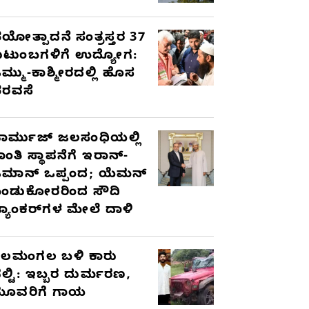
ಯೋತ್ಪಾದನೆ ಸಂತ್ರಸ್ತರ 37
ುಟುಂಬಗಳಿಗೆ ಉದ್ಯೋಗ:
ಮ್ಮು-ಕಾಶ್ಮೀರದಲ್ಲಿ ಹೊಸ
ರವಸೆ
ಾರ್ಮುಜ್ ಜಲಸಂಧಿಯಲ್ಲಿ
ಾಂತಿ ಸ್ಥಾಪನೆಗೆ ಇರಾನ್-
ಮಾನ್ ಒಪ್ಪಂದ; ಯೆಮನ್
ಂಡುಕೋರರಿಂದ ಸೌದಿ
್ಯಾಂಕರ್‌ಗಳ ಮೇಲೆ ದಾಳಿ
ೆಲಮಂಗಲ ಬಳಿ ಕಾರು
ಲ್ಟಿ: ಇಬ್ಬರ ದುರ್ಮರಣ,
ೂವರಿಗೆ ಗಾಯ