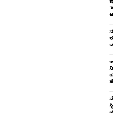
ಪ
‘
ನ
ಸ
ಚ
ಜ
ನ
ತ
ಹ
ಮ
ಸ
ಮ