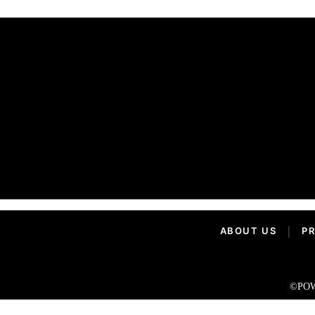
ABOUT US
|
PR
©POW