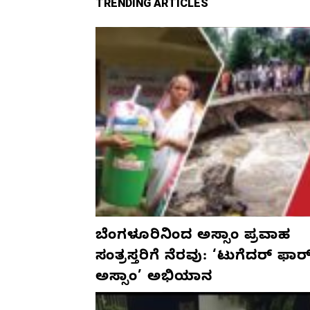
TRENDING ARTICLES
ಬೆಂಗಳೂರಿನಿಂದ ಅಸ್ಸಾಂ ಪ್ರವಾಹ
ಸಂತ್ರಸ್ತರಿಗೆ ನೆರವು: ‘ಟುಗೆದರ್ ಫಾರ
ಅಸ್ಸಾಂ’ ಅಭಿಯಾನ