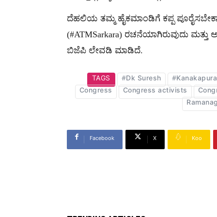
ದೆಹಲಿಯ ತಮ್ಮ ಹೈಕಮಾಂಡಿಗೆ ಕಪ್ಪ ಪೂರೈಸಬೇ
(#ATMSarkara) ರಚನೆಯಾಗಿರುವುದು ಮತ್ತು ಅ
ಬಿಜೆಪಿ ಲೇವಡಿ ಮಾಡಿದೆ.
TAGS
#Dk Suresh
#Kanakapura
Congress
Congress activists
Cong
Ramanag
Facebook
X
Koo