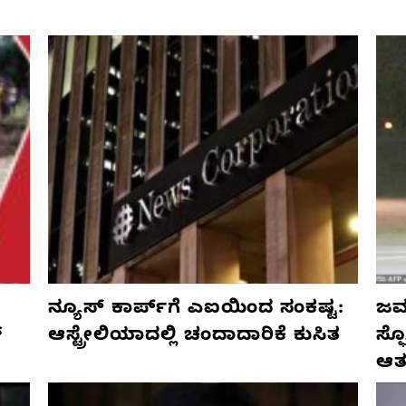
ನ್ಯೂಸ್ ಕಾರ್ಪ್‌ಗೆ ಎಐಯಿಂದ ಸಂಕಷ್ಟ:
ಜರ್
್
ಆಸ್ಟ್ರೇಲಿಯಾದಲ್ಲಿ ಚಂದಾದಾರಿಕೆ ಕುಸಿತ
ಸ್
ಆತ