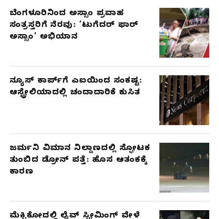
ಬೆಂಗಳೂರಿನಿಂದ ಅಸ್ಸಾಂ ಪ್ರವಾಹ
ಸಂತ್ರಸ್ತರಿಗೆ ನೆರವು: ‘ಟುಗೆದರ್ ಫಾರ್
ಅಸ್ಸಾಂ’ ಅಭಿಯಾನ
ನ್ಯೂಸ್ ಕಾರ್ಪ್‌ಗೆ ಎಐಯಿಂದ ಸಂಕಷ್ಟ:
ಆಸ್ಟ್ರೇಲಿಯಾದಲ್ಲಿ ಚಂದಾದಾರಿಕೆ ಕುಸಿತ
ಜರ್ಮನಿ ವಿಮಾನ ನಿಲ್ದಾಣದಲ್ಲಿ ಸ್ಫೋಟಕ
ತುಂಬಿದ ಡ್ರೋನ್ ಪತ್ತೆ: ಹೊಸ ಆತಂಕಕ್ಕೆ
ಕಾರಣ
ಮೆಕ್ಸಿಕೋದಲ್ಲಿ ಲೈವ್ ಸ್ಟ್ರೀಮಿಂಗ್ ವೇಳೆ