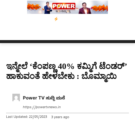
ಗೆ ಗುಂಡೇಟು
ಬೆಂಗಳೂರಿನಿಂದ ಅಸ್ಸಾಂ ಪ್ರವಾಹ ಸಂತ್ರಸ್ತರಿಗೆ ನೆರವು: ‘ಟುಗ
ಇನ್ಮೇಲೆ ‘ಕೆಂಪಣ್ಣ 40% ಕಮ್ಮಿಗೆ ಟೆಂಡರ್’
ಹಾಕುವಂತೆ ಹೇಳಬೇಕು : ಬೊಮ್ಮಾಯಿ
Power TV ಸುದ್ದಿ ಮನೆ
https://powertvnews.in
Last Updated:
22/05/2023
3 years ago