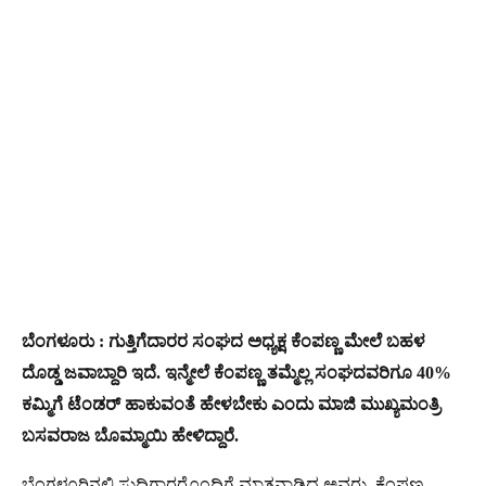
ಬೆಂಗಳೂರು : ಗುತ್ತಿಗೆದಾರರ ಸಂಘದ ಅಧ್ಯಕ್ಷ ಕೆಂಪಣ್ಣ ಮೇಲೆ ಬಹಳ
ದೊಡ್ಡ ಜವಾಬ್ದಾರಿ ಇದೆ. ಇನ್ಮೇಲೆ ಕೆಂಪಣ್ಣ ತಮ್ಮೆಲ್ಲ ಸಂಘದವರಿಗೂ 40%
ಕಮ್ಮಿಗೆ ಟೆಂಡರ್ ಹಾಕುವಂತೆ ಹೇಳಬೇಕು ಎಂದು ಮಾಜಿ ಮುಖ್ಯಮಂತ್ರಿ
ಬಸವರಾಜ ಬೊಮ್ಮಾಯಿ ಹೇಳಿದ್ದಾರೆ.
ಬೆಂಗಳೂರಿನಲ್ಲಿ ಸುದ್ದಿಗಾರರೊಂದಿಗೆ ಮಾತನಾಡಿದ ಅವರು, ಕೆಂಪಣ್ಣ