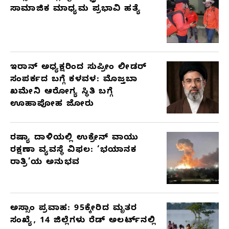
ಸಾಮಾಜಿಕ ಮಾಧ್ಯಮ ಪ್ರಭಾವಿ ಹತ್ಯೆ
ಇರಾನ್ ಅಧ್ಯಕ್ಷರಿಂದ ಸುಪ್ರೀಂ ಲೀಡರ್
ಸಂಪರ್ಕದ ಬಗ್ಗೆ ಕಳವಳ: ಮೊಜ್ತಬಾ
ಖಮೇನಿ ಆರೋಗ್ಯ ಸ್ಥಿತಿ ಬಗ್ಗೆ
ಊಹಾಪೋಹ ಜೋರು
ರಷ್ಯಾ ದಾಳಿಯಲ್ಲಿ ಉಕ್ರೇನ್ ವಾಯು
ರಕ್ಷಣಾ ವ್ಯವಸ್ಥೆ ವಿಫಲ: ‘ಭಯಾನಕ
ರಾತ್ರಿ’ಯ ಅನುಭವ
ಅಸ್ಸಾಂ ಪ್ರವಾಹ: 95ಕ್ಕೇರಿದ ಮೃತರ
ಸಂಖ್ಯೆ, 14 ಜಿಲ್ಲೆಗಳು ರೆಡ್ ಅಲರ್ಟ್‌ನಲ್ಲಿ