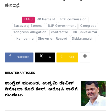
ಹೇಳಿದ್ದಾರೆ.
TAGS
40 Percent
40% commission
Basavaraj Bommai
BJP Government
Congress
Congress Allegation
contractor
DK Shivakumar
Kempanna
Shown on Record
Siddaramaiah
Facebook
X
Koo
RELATED ARTICLES
ಕಾಂಗ್ರೆಸ್‌ ಮುಖಂಡ, ಉದ್ಯಮಿ ಡೇವಿಡ್‌
RELATED
ಡಿಸೋಜಾ ಕೊಲೆ ಕೇಸ್;‌ ಆರೋಪಿ ಕಾಲಿಗೆ
ARTICLES
ಗುಂಡೇಟು