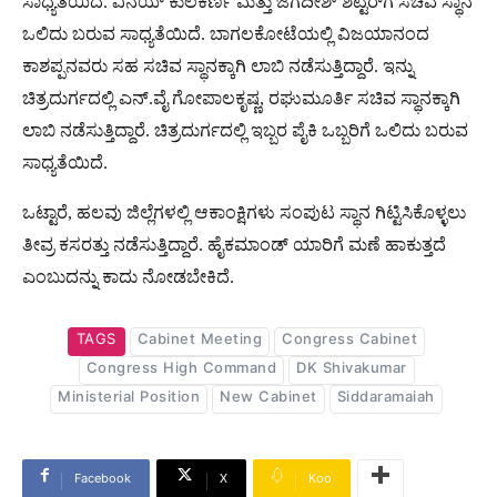
ಸಾಧ್ಯತೆಯಿದೆ. ವಿನಯ್​ ಕುಲಕರ್ಣಿ ಮತ್ತು ಜಗದೀಶ್​ ಶೆಟ್ಟರ್​ಗೆ ಸಚಿವ ಸ್ಥಾನ
ಒಲಿದು ಬರುವ ಸಾಧ್ಯತೆಯಿದೆ. ಬಾಗಲಕೋಟೆಯಲ್ಲಿ ವಿಜಯಾನಂದ
ಕಾಶಪ್ಪನವರು ಸಹ ಸಚಿವ ಸ್ಥಾನಕ್ಕಾಗಿ ಲಾಬಿ ನಡೆಸುತ್ತಿದ್ದಾರೆ. ಇನ್ನು
ಚಿತ್ರದುರ್ಗದಲ್ಲಿ ಎನ್.ವೈ ಗೋಪಾಲಕೃಷ್ಣ, ರಘುಮೂರ್ತಿ ಸಚಿವ ಸ್ಥಾನಕ್ಕಾಗಿ
ಲಾಬಿ ನಡೆಸುತ್ತಿದ್ದಾರೆ. ಚಿತ್ರದುರ್ಗದಲ್ಲಿ ಇಬ್ಬರ ಪೈಕಿ ಒಬ್ಬರಿಗೆ ಒಲಿದು ಬರುವ
ಸಾಧ್ಯತೆಯಿದೆ.
ಒಟ್ಟಾರೆ, ಹಲವು ಜಿಲ್ಲೆಗಳಲ್ಲಿ ಆಕಾಂಕ್ಷಿಗಳು ಸಂಪುಟ ಸ್ಥಾನ ಗಿಟ್ಟಿಸಿಕೊಳ್ಳಲು
ತೀವ್ರ ಕಸರತ್ತು ನಡೆಸುತ್ತಿದ್ದಾರೆ. ಹೈಕಮಾಂಡ್​ ಯಾರಿಗೆ ಮಣೆ ಹಾಕುತ್ತದೆ
ಎಂಬುದನ್ನು ಕಾದು ನೋಡಬೇಕಿದೆ.
TAGS
Cabinet Meeting
Congress Cabinet
Congress High Command
DK Shivakumar
Ministerial Position
New Cabinet
Siddaramaiah
Facebook
X
Koo