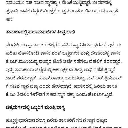
ಸವದಿಯೂ ಸಹ ಸಚಿವ ಸ್ಥಾನಕ್ಕಾಗಿ ಬೇಡಿಕೆಯಿಟ್ಟಿದ್ದಾರೆ. ಬೀದರ್​ನಲ್ಲಿ
ಪ್ರಭಾವಿ ಶಾಸಕ ಈಶ್ವರ್​ ಖಂಡ್ರೆಗೆ ಉತ್ತಮ ಖಾತೆ ಒಲಿದು ಬರುವ ಸಾಧ್ಯತೆ
ಇದೆ.
ತುಮಕೂರಲ್ಲಿ ಘಟಾನುಘಟಿಗಳ ತೀವ್ರ ಲಾಭಿ
ಬೆಂಗಳೂರು ಗ್ರಾಮಾಂತರ ಜಿಲ್ಲೆಗೆ 2 ಸಚಿವ ಸ್ಥಾನ ಸಿಗುವ ಭರವಸೆ ಇದೆ. ಈ
ಕುರಿತು ಹೊಸಕೋಟೆ ಶಾಸಕ ಶರತ್ ಬಚ್ಚೇಗೌಡ ಮತ್ತು ದೇವನಹಳ್ಳಿ ಶಾಸಕ
ಕೆ‌.ಎಚ್.ಮುನಿಯಪ್ಪ ವರಿಷ್ಠರ ಜೊತೆ ಚರ್ಚೆ ನಡೆಸಲು ದೆಹಲಿಗೆ ತೆರಳಿದ್ದಾರೆ.
ಇನ್ನು ತುಮಕೂರು ಜಿಲ್ಲೆಯಲ್ಲಿ ಆಕಾಂಕ್ಷಿಗಳು ತೀವ್ರ ಲಾಭಿ ನಡೆಸುತ್ತಿದ್ದಾರೆ.
ಡಾ.ಜಿ.ಪರಮೇಶ್ವರ್, ಕೆ.ಎನ್.ರಾಜಣ್ಣ, ಜಯಚಂದ್ರ, ಎಸ್.ಆರ್.ಶ್ರೀನಿವಾಸ್​​
ಗೆ ಸಚಿವ ಸ್ಥಾನ ಪಕ್ಕಾ ಎಂದು ಹೇಳಲಾಗ್ತಿದೆ. ಹಾಸನದಲ್ಲಿ ಹಿರಿಯ ಶಾಸಕ
ಕೆ.ಎಂ ಶಿವಲಿಂಗೇಗೌಡಗೆ ಸಚಿವ ಸ್ಥಾನ ಪಕ್ಕಾ ಎಂದು ಹೇಳಲಾಗುತ್ತಿದೆ.
ಚಿತ್ರದುರ್ಗದಲ್ಲಿ ಒಬ್ಬರಿಗೆ ಮಂತ್ರಿ ಭಾಗ್ಯ
ಹುಬ್ಬಳ್ಳಿ-ಧಾರವಾಡದಲ್ಲೂ ಎರಡು ಶಾಸಕರಿಗೆ ಸಚಿವ ಸ್ಥಾನ ದಕ್ಕುವ