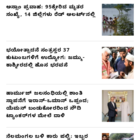
ಅಸ್ಸಾಂ ಪ್ರವಾಹ: 95ಕ್ಕೇರಿದ ಮೃತರ
ಸಂಖ್ಯೆ, 14 ಜಿಲ್ಲೆಗಳು ರೆಡ್ ಅಲರ್ಟ್‌ನಲ್ಲಿ
ಭಯೋತ್ಪಾದನೆ ಸಂತ್ರಸ್ತರ 37
ಕುಟುಂಬಗಳಿಗೆ ಉದ್ಯೋಗ: ಜಮ್ಮು-
ಕಾಶ್ಮೀರದಲ್ಲಿ ಹೊಸ ಭರವಸೆ
ಹಾರ್ಮುಜ್ ಜಲಸಂಧಿಯಲ್ಲಿ ಶಾಂತಿ
ಸ್ಥಾಪನೆಗೆ ಇರಾನ್-ಒಮಾನ್ ಒಪ್ಪಂದ;
ಯೆಮನ್ ಬಂಡುಕೋರರಿಂದ ಸೌದಿ
ಟ್ಯಾಂಕರ್‌ಗಳ ಮೇಲೆ ದಾಳಿ
ನೆಲಮಂಗಲ ಬಳಿ ಕಾರು ಪಲ್ಟಿ: ಇಬ್ಬರ