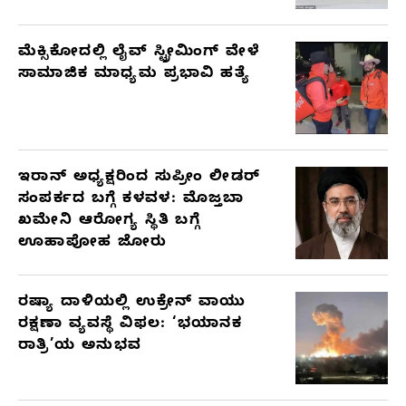
ಮೆಕ್ಸಿಕೋದಲ್ಲಿ ಲೈವ್ ಸ್ಟ್ರೀಮಿಂಗ್ ವೇಳೆ
ಸಾಮಾಜಿಕ ಮಾಧ್ಯಮ ಪ್ರಭಾವಿ ಹತ್ಯೆ
ಇರಾನ್ ಅಧ್ಯಕ್ಷರಿಂದ ಸುಪ್ರೀಂ ಲೀಡರ್
ಸಂಪರ್ಕದ ಬಗ್ಗೆ ಕಳವಳ: ಮೊಜ್ತಬಾ
ಖಮೇನಿ ಆರೋಗ್ಯ ಸ್ಥಿತಿ ಬಗ್ಗೆ
ಊಹಾಪೋಹ ಜೋರು
ರಷ್ಯಾ ದಾಳಿಯಲ್ಲಿ ಉಕ್ರೇನ್ ವಾಯು
ರಕ್ಷಣಾ ವ್ಯವಸ್ಥೆ ವಿಫಲ: ‘ಭಯಾನಕ
ರಾತ್ರಿ’ಯ ಅನುಭವ