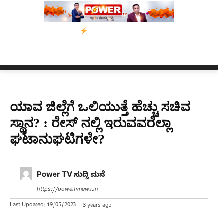
’ ಅಭಿಯಾನ
ನ್ಯೂಸ್ ಕಾರ್ಪ್‌ಗೆ ಎಐಯಿಂದ ಸಂಕಷ್ಟ: ಆಸ್ಟ್ರೇಲಿಯಾದಲ್ಲಿ ಚಂದಾದಾ
ಯಾವ ಜಿಲ್ಲೆಗೆ ಒಲಿಯುತ್ತೆ ಹೆಚ್ಚು ಸಚಿವ
ಸ್ಥಾನ? : ರೇಸ್ ನಲ್ಲಿ ಇರುವವರೆಲ್ಲಾ
ಘಟಾನುಘಟಿಗಳೇ?
Power TV ಸುದ್ದಿ ಮನೆ
https://powertvnews.in
Last Updated:
19/05/2023
3 years ago