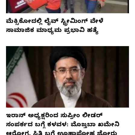
ಮೆಕ್ಸಿಕೋದಲ್ಲಿ ಲೈವ್ ಸ್ಟ್ರೀಮಿಂಗ್ ವೇಳೆ
ಸಾಮಾಜಿಕ ಮಾಧ್ಯಮ ಪ್ರಭಾವಿ ಹತ್ಯೆ
ಇರಾನ್ ಅಧ್ಯಕ್ಷರಿಂದ ಸುಪ್ರೀಂ ಲೀಡರ್
ಸಂಪರ್ಕದ ಬಗ್ಗೆ ಕಳವಳ: ಮೊಜ್ತಬಾ ಖಮೇನಿ
ಆರೋಗ್ಯ ಸ್ಥಿತಿ ಬಗ್ಗೆ ಊಹಾಪೋಹ ಜೋರು