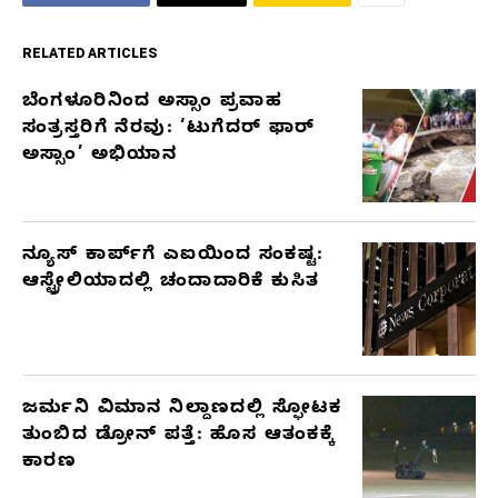
RELATED ARTICLES
ಬೆಂಗಳೂರಿನಿಂದ ಅಸ್ಸಾಂ ಪ್ರವಾಹ
RELATED
ಸಂತ್ರಸ್ತರಿಗೆ ನೆರವು: ‘ಟುಗೆದರ್ ಫಾರ್
ARTICLES
ಅಸ್ಸಾಂ’ ಅಭಿಯಾನ
ನ್ಯೂಸ್ ಕಾರ್ಪ್‌ಗೆ ಎಐಯಿಂದ ಸಂಕಷ್ಟ:
ಆಸ್ಟ್ರೇಲಿಯಾದಲ್ಲಿ ಚಂದಾದಾರಿಕೆ ಕುಸಿತ
ಜರ್ಮನಿ ವಿಮಾನ ನಿಲ್ದಾಣದಲ್ಲಿ ಸ್ಫೋಟಕ
ತುಂಬಿದ ಡ್ರೋನ್ ಪತ್ತೆ: ಹೊಸ ಆತಂಕಕ್ಕೆ
ಕಾರಣ