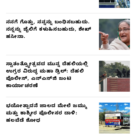
ನನಗೆ ಗೊತ್ತು, ನನ್ನನ್ನು ಬಂಧಿಸಬಹುದು.
ನನ್ನನ್ನು ಜೈಲಿಗೆ ಕಳುಹಿಸಬಹುದು, ಶೇಖ್
ಹಸೀನಾ.
ಸ್ವಾತಂತ್ರ್ಯೋತ್ಸವದ ಮುನ್ನ ದೆಹಲಿಯಲ್ಲಿ
ಉಗ್ರರ ವಿರುದ್ಧ ಮಹಾ ಡ್ರಿಲ್: ದೆಹಲಿ
ಪೊಲೀಸ್, ಎನ್‌ಎಸ್‌ಜಿ ಜಂಟಿ
ಕಾರ್ಯಾಚರಣೆ
ಭಯೋತ್ಪಾದನೆ ಜಾಲದ ಮೇಲೆ ಜಮ್ಮು
ಮತ್ತು ಕಾಶ್ಮೀರ ಪೊಲೀಸರ ದಾಳಿ:
ಹಲವೆಡೆ ಶೋಧ