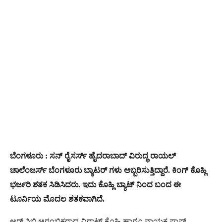
ಬೆಂಗಳೂರು : ಸನ್ ರೈಸರ್ಸ್ ಹೈದರಾಬಾದ್ ವಿರುದ್ಧ ರಾಯಲ್
ಚಾಲೆಂಜರ್ಸ್ ಬೆಂಗಳೂರು ಬ್ಯಾಟರ್ ಗಳು ಅಬ್ಬರಿಸುತ್ತಿದ್ದಾರೆ. ಕಿಂಗ್ ಕೊಹ್ಲಿ
ಭರ್ಜರಿ ಶತಕ ಸಿಡಿಸಿದರು. ಇದು ಕೊಹ್ಲಿ ಬ್ಯಾಟ್ ನಿಂದ ಬಂದ ಈ
ಟೂರ್ನಿಯ ಮೊದಲ ಶತಕವಾಗಿದೆ.
ಆರ್ ಸಿಬಿ ಆರಂಭಿಕರಾದ ವಿರಾಟ್ ಕೊಹ್ಲಿ ಹಾಗೂ ನಾಯಕ ಫಾಪ್