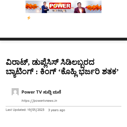
ಬೀರೇನ್ ಸಿಂಗ್ ಅವರ ಆಡಿಯೋ ಕ್ಲಿಪ್ ಅನ್ನು ಬದಲಾಯಿಸಲಾಗಿದೆ. ಸುಪ್ರ
ವಿರಾಟ್, ಡುಪ್ಲೆಸಿಸ್ ಸಿಡಿಲಬ್ಬರದ
ಬ್ಯಾಟಿಂಗ್ : ಕಿಂಗ್ ‘ಕೊಹ್ಲಿ ಭರ್ಜರಿ ಶತಕ’
Power TV ಸುದ್ದಿ ಮನೆ
https://powertvnews.in
Last Updated:
19/05/2023
3 years ago