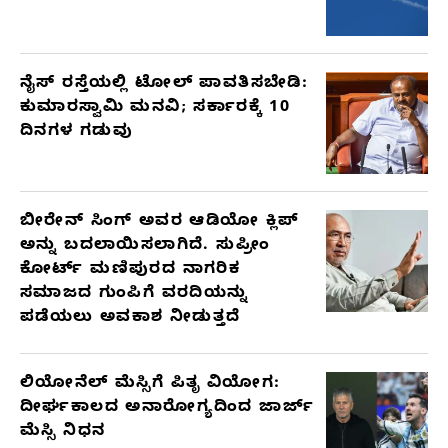
ನೈಸ್ ರಸ್ತೆಯಲ್ಲಿ ಟೋಲ್ ಪಾವತಿಸಬೇಡಿ:
ಕುಮಾರಸ್ವಾಮಿ ಮನವಿ; ಸರ್ಕಾರಕ್ಕೆ 10
ದಿನಗಳ ಗಡುವು
ಬೀರೇನ್ ಸಿಂಗ್ ಅವರ ಆಡಿಯೋ ಕ್ಲಿಪ್
ಅನ್ನು ಬದಲಾಯಿಸಲಾಗಿದೆ. ಸುಪ್ರೀಂ
ಕೋರ್ಟ್ ಮಣಿಪುರದ ನಾಗರಿಕ
ಸಮಾಜದ ಗುಂಪಿಗೆ ವರದಿಯನ್ನು
ಪಡೆಯಲು ಅವಕಾಶ ನೀಡುತ್ತದೆ
ಲಿಯೋನೆಲ್ ಮೆಸ್ಸಿಗೆ ಪಿತೃ ವಿಯೋಗ:
ದೀರ್ಘಕಾಲದ ಅನಾರೋಗ್ಯದಿಂದ ಜಾರ್ಜ್
ಮೆಸ್ಸಿ ನಿಧನ