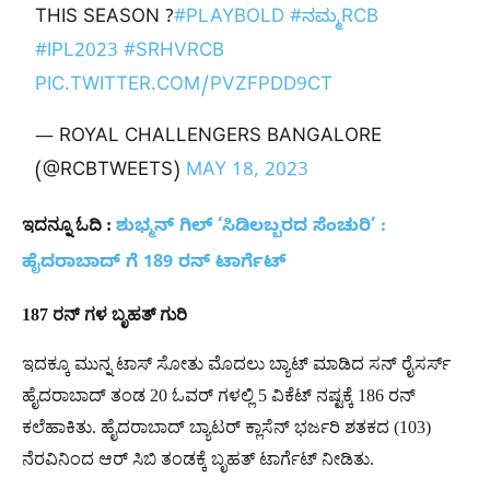
THIS SEASON ?
#PLAYBOLD
#ನಮ್ಮRCB
#IPL2023
#SRHVRCB
PIC.TWITTER.COM/PVZFPDD9CT
— ROYAL CHALLENGERS BANGALORE
(@RCBTWEETS)
MAY 18, 2023
ಇದನ್ನೂ
ಓದಿ
:
ಶುಭ್ಮನ್ ಗಿಲ್ ‘ಸಿಡಿಲಬ್ಬರದ ಸೆಂಚುರಿ’ :
ಹೈದರಾಬಾದ್ ಗೆ 189 ರನ್ ಟಾರ್ಗೆಟ್
187
ರನ್
ಗಳ
ಬೃಹತ್
ಗುರಿ
ಇದಕ್ಕೂ ಮುನ್ನ ಟಾಸ್ ಸೋತು ಮೊದಲು ಬ್ಯಾಟ್ ಮಾಡಿದ ಸನ್ ರೈಸರ್ಸ್
ಹೈದರಾಬಾದ್ ತಂಡ 20 ಓವರ್ ಗಳಲ್ಲಿ 5 ವಿಕೆಟ್ ನಷ್ಟಕ್ಕೆ 186 ರನ್
ಕಲೆಹಾಕಿತು. ಹೈದರಾಬಾದ್ ಬ್ಯಾಟರ್ ಕ್ಲಾಸೆನ್ ಭರ್ಜರಿ ಶತಕದ (103)
ನೆರವಿನಿಂದ ಆರ್ ಸಿಬಿ ತಂಡಕ್ಕೆ ಬೃಹತ್ ಟಾರ್ಗೆಟ್ ನೀಡಿತು.