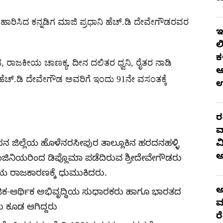
 ಹಾರಿಸಿದ ಕನ್ನಡಿಗ ಮಾಜಿ ಪ್ರಧಾನಿ ಹೆಚ್.ಡಿ ದೇವೇಗೌಡರವರ
ಇ
ಲ
ಕ
ರಾಜಕೀಯ ಚಾಣಕ್ಯ, ದೀನ ದಲಿತರ ಧ್ವನಿ, ರೈತರ ನಾಡಿ
ಆ
 ಹೆಚ್.ಡಿ ದೇವೇಗೌಡ ಅವರಿಗೆ ಇಂದು 91ನೇ ವಸಂತಕ್ಕೆ
ರ
ವ
 ಜಿಲ್ಲೆಯ ಹೊಳೆನರಸೀಪುರ ತಾಲ್ಲೂಕಿನ ಹರದನಹಳ್ಳಿ
ವ
ಎಂಜಿನಿಯರಿಂದ ಡಿಪ್ಲೊಮಾ ಪಡೆದಿರುವ ಶ್ರೀದೇವೇಗೌಡರು
ಿಯ ರಾಜಕಾರಣಕ್ಕೆ ಧುಮುಕಿದರು.
ಅ
ಕ-ಆರ್ಥಿಕ ಅಭಿವೃದ್ಧಿಯ ಸುಧಾರಕರು ಹಾಗೂ ಭಾರತದ
ಮ
ು ಕೂಡ ಆಗಿದ್ದರು
ರ