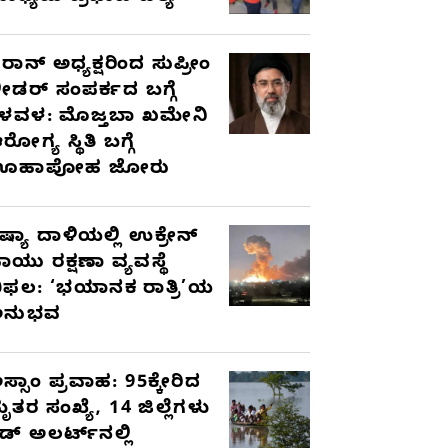
ರಾನ್ ಅಧ್ಯಕ್ಷರಿಂದ ಸುಪ್ರೀಂ
ೀಡರ್ ಸಂಪರ್ಕದ ಬಗ್ಗೆ
ಳವಳ: ಮೊಜ್ತಬಾ ಖಮೇನಿ
ರೋಗ್ಯ ಸ್ಥಿತಿ ಬಗ್ಗೆ
ಊಹಾಪೋಹ ಜೋರು
ಷ್ಯಾ ದಾಳಿಯಲ್ಲಿ ಉಕ್ರೇನ್
ಾಯು ರಕ್ಷಣಾ ವ್ಯವಸ್ಥೆ
ಿಫಲ: ‘ಭಯಾನಕ ರಾತ್ರಿ’ಯ
ಅನುಭವ
ಸ್ಸಾಂ ಪ್ರವಾಹ: 95ಕ್ಕೇರಿದ
ೃತರ ಸಂಖ್ಯೆ, 14 ಜಿಲ್ಲೆಗಳು
ೆಡ್ ಅಲರ್ಟ್‌ನಲ್ಲಿ