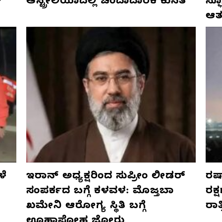
್
ಆಸ್ಟ್ರೇಲಿಯಾದಲ್ಲಿ ಚಂದಾದಾರಿಕೆ ಕುಸಿತ
ಸ್
ಆತ
ಳೆ
ಇರಾನ್ ಅಧ್ಯಕ್ಷರಿಂದ ಸುಪ್ರೀಂ ಲೀಡರ್
ರಷ್
ಸಂಪರ್ಕದ ಬಗ್ಗೆ ಕಳವಳ: ಮೊಜ್ತಬಾ
ರಕ್
ಖಮೇನಿ ಆರೋಗ್ಯ ಸ್ಥಿತಿ ಬಗ್ಗೆ
ರಾ
ಊಹಾಪೋಹ ಜೋರು