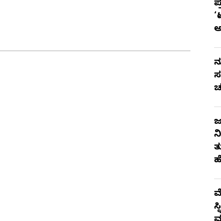
ಪ
‘
ನ
ಸ
ಚ
ಜ
ನ
ತ
ಹ
ಮ
ಸ
ಮ