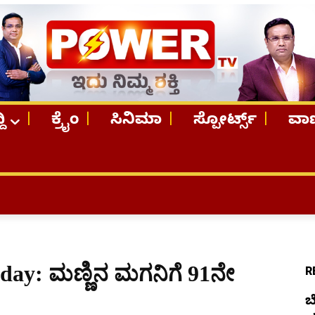
ದಿ
ಕ್ರೈಂ
ಸಿನಿಮಾ
ಸ್ಪೋರ್ಟ್ಸ್
ವಾಣ
TOP STOR
ay: ಮಣ್ಣಿನ ಮಗನಿಗೆ 91ನೇ
R
ಬ