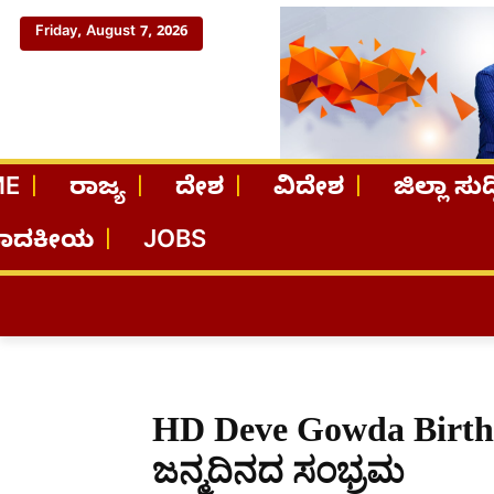
Friday, August 7, 2026
ME
ರಾಜ್ಯ
ದೇಶ
ವಿದೇಶ
ಜಿಲ್ಲಾ ಸುದ್
ಪಾದಕೀಯ
JOBS
HD Deve Gowda Birthd
ಜನ್ಮದಿನದ ಸಂಭ್ರಮ