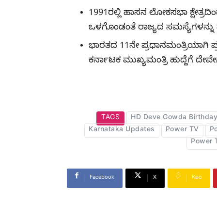
1991ರಲ್ಲಿ ಹಾಸನ ಲೋಕಸಭಾ ಕ್ಷೇತ್ರದ
ಒಳಗೊಂಡಂತೆ ರಾಜ್ಯದ ಸಮಸ್ಯೆಗಳನ್ನು ಪ್
ಭಾರತದ 11ನೇ ಪ್ರಧಾನಮಂತ್ರಿಯಾಗಿ ಪ
ಕರ್ನಾಟಕ ಮುಖ್ಯಮಂತ್ರಿ ಹುದ್ದೆಗೆ ದೇ
TAGS
HD Deve Gowda Birthda
Karnataka Updates
Power TV
P
Power 
Facebook
X
Koo