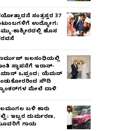
ಯೋತ್ಪಾದನೆ ಸಂತ್ರಸ್ತರ 37
ುಟುಂಬಗಳಿಗೆ ಉದ್ಯೋಗ:
ಮ್ಮು-ಕಾಶ್ಮೀರದಲ್ಲಿ ಹೊಸ
ರವಸೆ
ಾರ್ಮುಜ್ ಜಲಸಂಧಿಯಲ್ಲಿ
ಾಂತಿ ಸ್ಥಾಪನೆಗೆ ಇರಾನ್-
ಮಾನ್ ಒಪ್ಪಂದ; ಯೆಮನ್
ಂಡುಕೋರರಿಂದ ಸೌದಿ
್ಯಾಂಕರ್‌ಗಳ ಮೇಲೆ ದಾಳಿ
ೆಲಮಂಗಲ ಬಳಿ ಕಾರು
ಲ್ಟಿ: ಇಬ್ಬರ ದುರ್ಮರಣ,
ೂವರಿಗೆ ಗಾಯ