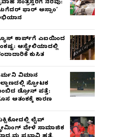
್ರವಾಹ ಸಂತ್ರಸ್ತರಿಗೆ ನೆರವು:
ಟುಗೆದರ್ ಫಾರ್ ಅಸ್ಸಾಂ’
ಅಭಿಯಾನ
್ಯೂಸ್ ಕಾರ್ಪ್‌ಗೆ ಎಐಯಿಂದ
ಂಕಷ್ಟ: ಆಸ್ಟ್ರೇಲಿಯಾದಲ್ಲಿ
ಂದಾದಾರಿಕೆ ಕುಸಿತ
ರ್ಮನಿ ವಿಮಾನ
ಿಲ್ದಾಣದಲ್ಲಿ ಸ್ಫೋಟಕ
ುಂಬಿದ ಡ್ರೋನ್ ಪತ್ತೆ:
ೊಸ ಆತಂಕಕ್ಕೆ ಕಾರಣ
ೆಕ್ಸಿಕೋದಲ್ಲಿ ಲೈವ್
್ಟ್ರೀಮಿಂಗ್ ವೇಳೆ ಸಾಮಾಜಿಕ
ಾಧ್ಯಮ ಪ್ರಭಾವಿ ಹತ್ಯೆ