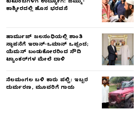
ಕುಟುಂಬಗಳಿಗೆ ಉದ್ಯೋಗ: ಜಮ್ಮು-
ಕಾಶ್ಮೀರದಲ್ಲಿ ಹೊಸ ಭರವಸೆ
ಹಾರ್ಮುಜ್ ಜಲಸಂಧಿಯಲ್ಲಿ ಶಾಂತಿ
ಸ್ಥಾಪನೆಗೆ ಇರಾನ್-ಒಮಾನ್ ಒಪ್ಪಂದ;
ಯೆಮನ್ ಬಂಡುಕೋರರಿಂದ ಸೌದಿ
ಟ್ಯಾಂಕರ್‌ಗಳ ಮೇಲೆ ದಾಳಿ
ನೆಲಮಂಗಲ ಬಳಿ ಕಾರು ಪಲ್ಟಿ: ಇಬ್ಬರ
ದುರ್ಮರಣ, ಮೂವರಿಗೆ ಗಾಯ