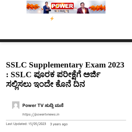
’ ಅಭಿಯಾನ
ನ್ಯೂಸ್ ಕಾರ್ಪ್‌ಗೆ ಎಐಯಿಂದ ಸಂಕಷ್ಟ: ಆಸ್ಟ್ರೇಲಿಯಾದಲ್ಲಿ ಚಂದಾದಾ
SSLC Supplementary Exam 2023
: SSLC ಪೂರಕ ಪರೀಕ್ಷೆಗೆ ಅರ್ಜಿ
ಸಲ್ಲಿಸಲು ಇಂದೇ ಕೊನೆ ದಿನ
Power TV ಸುದ್ದಿ ಮನೆ
https://powertvnews.in
Last Updated:
15/05/2023
3 years ago