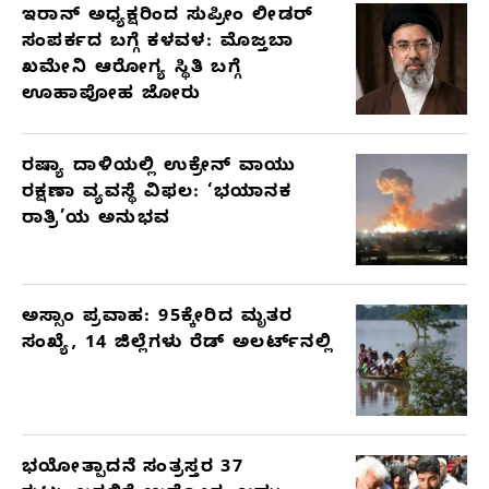
ಇರಾನ್ ಅಧ್ಯಕ್ಷರಿಂದ ಸುಪ್ರೀಂ ಲೀಡರ್
ಸಂಪರ್ಕದ ಬಗ್ಗೆ ಕಳವಳ: ಮೊಜ್ತಬಾ
ಖಮೇನಿ ಆರೋಗ್ಯ ಸ್ಥಿತಿ ಬಗ್ಗೆ
ಊಹಾಪೋಹ ಜೋರು
ರಷ್ಯಾ ದಾಳಿಯಲ್ಲಿ ಉಕ್ರೇನ್ ವಾಯು
ರಕ್ಷಣಾ ವ್ಯವಸ್ಥೆ ವಿಫಲ: ‘ಭಯಾನಕ
ರಾತ್ರಿ’ಯ ಅನುಭವ
ಅಸ್ಸಾಂ ಪ್ರವಾಹ: 95ಕ್ಕೇರಿದ ಮೃತರ
ಸಂಖ್ಯೆ, 14 ಜಿಲ್ಲೆಗಳು ರೆಡ್ ಅಲರ್ಟ್‌ನಲ್ಲಿ
ಭಯೋತ್ಪಾದನೆ ಸಂತ್ರಸ್ತರ 37