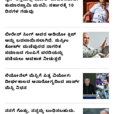
ಕುಮಾರಸ್ವಾಮಿ ಮನವಿ; ಸರ್ಕಾರಕ್ಕೆ 10
ದಿನಗಳ ಗಡುವು
ಬೀರೇನ್ ಸಿಂಗ್ ಅವರ ಆಡಿಯೋ ಕ್ಲಿಪ್
ಅನ್ನು ಬದಲಾಯಿಸಲಾಗಿದೆ. ಸುಪ್ರೀಂ
ಕೋರ್ಟ್ ಮಣಿಪುರದ ನಾಗರಿಕ
ಸಮಾಜದ ಗುಂಪಿಗೆ ವರದಿಯನ್ನು
ಪಡೆಯಲು ಅವಕಾಶ ನೀಡುತ್ತದೆ
ಲಿಯೋನೆಲ್ ಮೆಸ್ಸಿಗೆ ಪಿತೃ ವಿಯೋಗ:
ದೀರ್ಘಕಾಲದ ಅನಾರೋಗ್ಯದಿಂದ ಜಾರ್ಜ್
ಮೆಸ್ಸಿ ನಿಧನ
ನನಗೆ ಗೊತ್ತು, ನನ್ನನ್ನು ಬಂಧಿಸಬಹುದು.