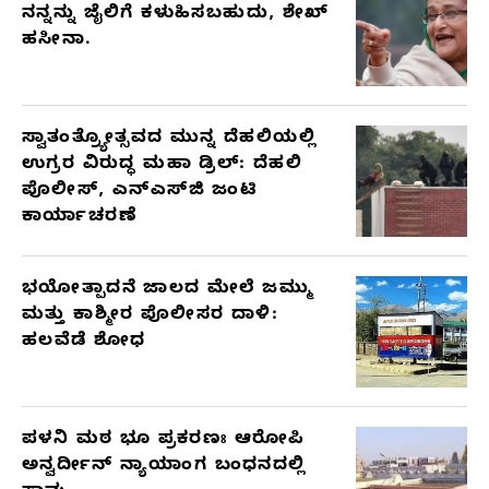
ನನ್ನನ್ನು ಜೈಲಿಗೆ ಕಳುಹಿಸಬಹುದು, ಶೇಖ್
ಹಸೀನಾ.
ಸ್ವಾತಂತ್ರ್ಯೋತ್ಸವದ ಮುನ್ನ ದೆಹಲಿಯಲ್ಲಿ
ಉಗ್ರರ ವಿರುದ್ಧ ಮಹಾ ಡ್ರಿಲ್: ದೆಹಲಿ
ಪೊಲೀಸ್, ಎನ್‌ಎಸ್‌ಜಿ ಜಂಟಿ
ಕಾರ್ಯಾಚರಣೆ
ಭಯೋತ್ಪಾದನೆ ಜಾಲದ ಮೇಲೆ ಜಮ್ಮು
ಮತ್ತು ಕಾಶ್ಮೀರ ಪೊಲೀಸರ ದಾಳಿ:
ಹಲವೆಡೆ ಶೋಧ
ಪಳನಿ ಮಠ ಭೂ ಪ್ರಕರಣಃ ಆರೋಪಿ
ಅನ್ವರ್ದೀನ್ ನ್ಯಾಯಾಂಗ ಬಂಧನದಲ್ಲಿ