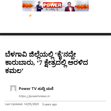
ನೈಸ್ ರಸ್ತೆಯಲ್ಲಿ ಟೋಲ್ ಪಾವತಿಸಬೇಡಿ: ಕುಮಾರಸ್ವಾಮಿ ಮನವಿ; ಸರ್ಕಾರಕ್ಕ
ಬೆಳಗಾವಿ ಜಿಲ್ಲೆಯಲ್ಲಿ ‘ಕೈ’ನದ್ದೇ
ಕಾರುಬಾರು, ‘7 ಕ್ಷೇತ್ರದಲ್ಲಿ ಅರಳಿದ
ಕಮಲ’
Power TV ಸುದ್ದಿ ಮನೆ
https://powertvnews.in
Last Updated:
14/05/2023
3 years ago