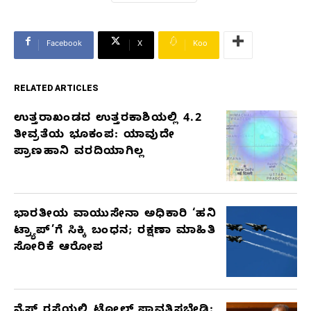
Facebook
X
Koo
RELATED ARTICLES
ಉತ್ತರಾಖಂಡದ ಉತ್ತರಕಾಶಿಯಲ್ಲಿ 4.2
RELATED
ತೀವ್ರತೆಯ ಭೂಕಂಪ: ಯಾವುದೇ
ARTICLES
ಪ್ರಾಣಹಾನಿ ವರದಿಯಾಗಿಲ್ಲ
ಭಾರತೀಯ ವಾಯುಸೇನಾ ಅಧಿಕಾರಿ ‘ಹನಿ
ಟ್ರ್ಯಾಪ್’ಗೆ ಸಿಕ್ಕಿ ಬಂಧನ; ರಕ್ಷಣಾ ಮಾಹಿತಿ
ಸೋರಿಕೆ ಆರೋಪ
ನೈಸ್ ರಸ್ತೆಯಲ್ಲಿ ಟೋಲ್ ಪಾವತಿಸಬೇಡಿ: