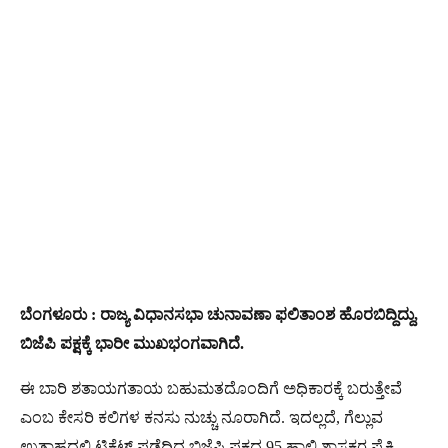
ಬೆಂಗಳೂರು : ರಾಜ್ಯ ವಿಧಾನಸಭಾ ಚುನಾವಣಾ ಫಲಿತಾಂಶ ಹೊರಬಿದ್ದಿದ್ದು,
ಬಿಜೆಪಿ ಪಕ್ಷಕ್ಕೆ ಭಾರೀ ಮುಖಭಂಗವಾಗಿದೆ.
ಈ ಬಾರಿ ಶತಾಯಗತಾಯ ಬಹುಮತದೊಂದಿಗೆ ಅಧಿಕಾರಕ್ಕೆ ಬರುತ್ತೇವೆ
ಎಂಬ ಕೇಸರಿ ಕಲಿಗಳ ಕನಸು ನುಚ್ಚು ನೂರಾಗಿದೆ. ಇದಲ್ಲದೆ, ಗೆಲ್ಲುವ
ಉತ್ಸಾಹದಲ್ಲಿ ಟಿಕೆಟ್ ಪಡೆದಿದ್ದ ಬಿಜೆಪಿ ಪಕ್ಷದ 95 ಹಾಲಿ ಶಾಸಕರ ಪೈಕಿ