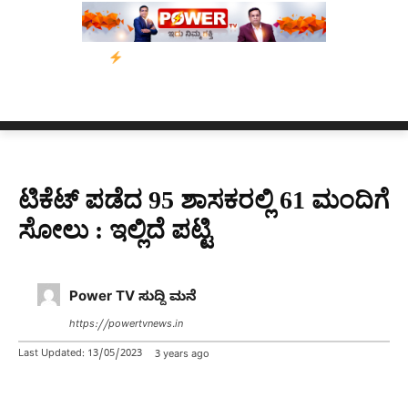
ಬೀರೇನ್ ಸಿಂಗ್ ಅವರ ಆಡಿಯೋ ಕ್ಲಿಪ್ ಅನ್ನು ಬದಲಾಯಿಸಲಾಗಿದೆ. ಸುಪ್
ಟಿಕೆಟ್ ಪಡೆದ 95 ಶಾಸಕರಲ್ಲಿ 61 ಮಂದಿಗೆ
ಸೋಲು : ಇಲ್ಲಿದೆ ಪಟ್ಟಿ
Power TV ಸುದ್ದಿ ಮನೆ
https://powertvnews.in
Last Updated:
13/05/2023
3 years ago