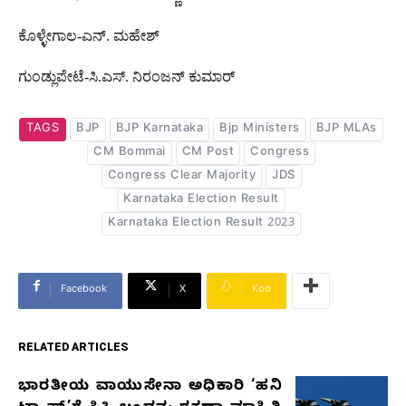
ಕೊಳ್ಳೇಗಾಲ-ಎನ್. ಮಹೇಶ್
ಗುಂಡ್ಲುಪೇಟೆ-ಸಿ.ಎಸ್. ನಿರಂಜನ್ ಕುಮಾರ್
TAGS
BJP
BJP Karnataka
Bjp Ministers
BJP MLAs
CM Bommai
CM Post
Congress
Congress Clear Majority
JDS
Karnataka Election Result
Karnataka Election Result 2023
Facebook
X
Koo
RELATED ARTICLES
ಭಾರತೀಯ ವಾಯುಸೇನಾ ಅಧಿಕಾರಿ ‘ಹನಿ
RELATED