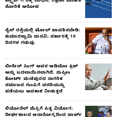
ಟ್ರ್ಯಾಪ್’ಗೆ ಸಿಕ್ಕಿ ಬಂಧನ; ರಕ್ಷಣಾ ಮಾಹಿತಿ
ARTICLES
ಸೋರಿಕೆ ಆರೋಪ
ನೈಸ್ ರಸ್ತೆಯಲ್ಲಿ ಟೋಲ್ ಪಾವತಿಸಬೇಡಿ:
ಕುಮಾರಸ್ವಾಮಿ ಮನವಿ; ಸರ್ಕಾರಕ್ಕೆ 10
ದಿನಗಳ ಗಡುವು
ಬೀರೇನ್ ಸಿಂಗ್ ಅವರ ಆಡಿಯೋ ಕ್ಲಿಪ್
ಅನ್ನು ಬದಲಾಯಿಸಲಾಗಿದೆ. ಸುಪ್ರೀಂ
ಕೋರ್ಟ್ ಮಣಿಪುರದ ನಾಗರಿಕ
ಸಮಾಜದ ಗುಂಪಿಗೆ ವರದಿಯನ್ನು
ಪಡೆಯಲು ಅವಕಾಶ ನೀಡುತ್ತದೆ
ಲಿಯೋನೆಲ್ ಮೆಸ್ಸಿಗೆ ಪಿತೃ ವಿಯೋಗ:
ದೀರ್ಘಕಾಲದ ಅನಾರೋಗ್ಯದಿಂದ ಜಾರ್ಜ್