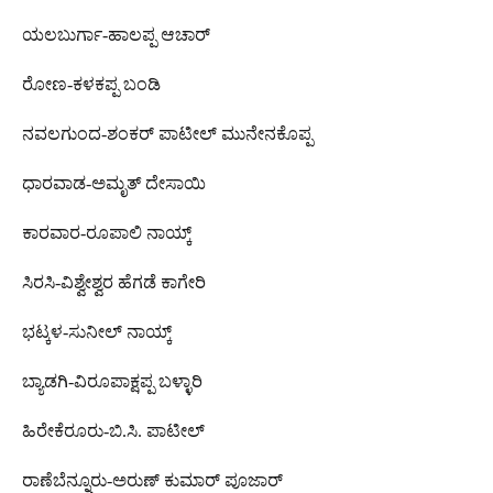
ಯಲಬುರ್ಗಾ-ಹಾಲಪ್ಪ ಆಚಾರ್
ರೋಣ-ಕಳಕಪ್ಪ ಬಂಡಿ
ನವಲಗುಂದ-ಶಂಕರ್ ಪಾಟೀಲ್ ಮುನೇನಕೊಪ್ಪ
ಧಾರವಾಡ-ಅಮೃತ್ ದೇಸಾಯಿ
ಕಾರವಾರ-ರೂಪಾಲಿ ನಾಯ್ಕ್
ಸಿರಸಿ-ವಿಶ್ವೇಶ್ವರ ಹೆಗಡೆ ಕಾಗೇರಿ
ಭಟ್ಕಳ-ಸುನೀಲ್ ನಾಯ್ಕ್
ಬ್ಯಾಡಗಿ-ವಿರೂಪಾಕ್ಷಪ್ಪ ಬಳ್ಳಾರಿ
ಹಿರೇಕೆರೂರು-ಬಿ.ಸಿ. ಪಾಟೀಲ್
ರಾಣೆಬೆನ್ನೂರು-ಅರುಣ್ ಕುಮಾರ್ ಪೂಜಾರ್