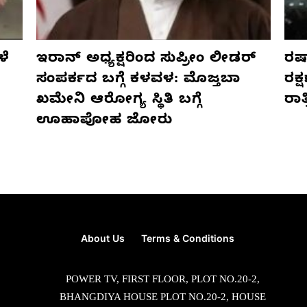
ಳೆ
ಇರಾನ್ ಅಧ್ಯಕ್ಷರಿಂದ ಸುಪ್ರೀಂ ಲೀಡರ್
ರಷ್
ಸಂಪರ್ಕದ ಬಗ್ಗೆ ಕಳವಳ: ಮೊಜ್ತಬಾ
ರಕ್
ಖಮೇನಿ ಆರೋಗ್ಯ ಸ್ಥಿತಿ ಬಗ್ಗೆ
ರಾ
ಊಹಾಪೋಹ ಜೋರು
About Us
Terms & Conditions
POWER TV, FIRST FLOOR, PLOT NO.20-2,
BHANGDIYA HOUSE PLOT NO.20-2, HOUSE