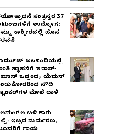
ಯೋತ್ಪಾದನೆ ಸಂತ್ರಸ್ತರ 37
ುಟುಂಬಗಳಿಗೆ ಉದ್ಯೋಗ:
ಮ್ಮು-ಕಾಶ್ಮೀರದಲ್ಲಿ ಹೊಸ
ರವಸೆ
ಾರ್ಮುಜ್ ಜಲಸಂಧಿಯಲ್ಲಿ
ಾಂತಿ ಸ್ಥಾಪನೆಗೆ ಇರಾನ್-
ಮಾನ್ ಒಪ್ಪಂದ; ಯೆಮನ್
ಂಡುಕೋರರಿಂದ ಸೌದಿ
್ಯಾಂಕರ್‌ಗಳ ಮೇಲೆ ದಾಳಿ
ೆಲಮಂಗಲ ಬಳಿ ಕಾರು
ಲ್ಟಿ: ಇಬ್ಬರ ದುರ್ಮರಣ,
ೂವರಿಗೆ ಗಾಯ