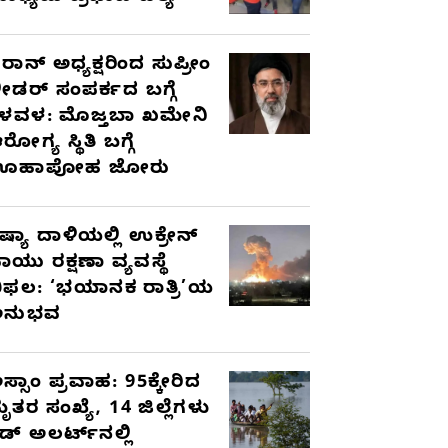
ರಾನ್ ಅಧ್ಯಕ್ಷರಿಂದ ಸುಪ್ರೀಂ
ೀಡರ್ ಸಂಪರ್ಕದ ಬಗ್ಗೆ
ಳವಳ: ಮೊಜ್ತಬಾ ಖಮೇನಿ
ರೋಗ್ಯ ಸ್ಥಿತಿ ಬಗ್ಗೆ
ಊಹಾಪೋಹ ಜೋರು
ಷ್ಯಾ ದಾಳಿಯಲ್ಲಿ ಉಕ್ರೇನ್
ಾಯು ರಕ್ಷಣಾ ವ್ಯವಸ್ಥೆ
ಿಫಲ: ‘ಭಯಾನಕ ರಾತ್ರಿ’ಯ
ಅನುಭವ
ಸ್ಸಾಂ ಪ್ರವಾಹ: 95ಕ್ಕೇರಿದ
ೃತರ ಸಂಖ್ಯೆ, 14 ಜಿಲ್ಲೆಗಳು
ೆಡ್ ಅಲರ್ಟ್‌ನಲ್ಲಿ