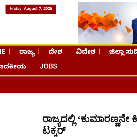
Friday, August 7, 2026
ME
ರಾಜ್ಯ
ದೇಶ
ವಿದೇಶ
ಜಿಲ್ಲಾ ಸುದ್
ಪಾದಕೀಯ
JOBS
ರಾಜ್ಯದಲ್ಲಿ ‘ಕುಮಾರಣ್ಣನೇ 
ಟಕ್ಕರ್