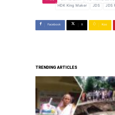
HDK King Maker
JDS
JDS 
Facebook
X
Koo
TRENDING ARTICLES