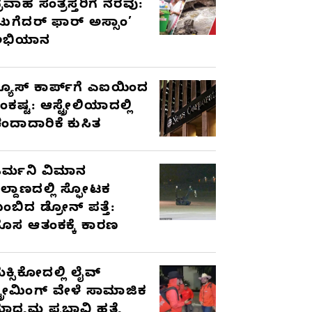
್ರವಾಹ ಸಂತ್ರಸ್ತರಿಗೆ ನೆರವು:
ಟುಗೆದರ್ ಫಾರ್ ಅಸ್ಸಾಂ’
ಅಭಿಯಾನ
್ಯೂಸ್ ಕಾರ್ಪ್‌ಗೆ ಎಐಯಿಂದ
ಂಕಷ್ಟ: ಆಸ್ಟ್ರೇಲಿಯಾದಲ್ಲಿ
ಂದಾದಾರಿಕೆ ಕುಸಿತ
ರ್ಮನಿ ವಿಮಾನ
ಿಲ್ದಾಣದಲ್ಲಿ ಸ್ಫೋಟಕ
ುಂಬಿದ ಡ್ರೋನ್ ಪತ್ತೆ:
ೊಸ ಆತಂಕಕ್ಕೆ ಕಾರಣ
ೆಕ್ಸಿಕೋದಲ್ಲಿ ಲೈವ್
್ಟ್ರೀಮಿಂಗ್ ವೇಳೆ ಸಾಮಾಜಿಕ
ಾಧ್ಯಮ ಪ್ರಭಾವಿ ಹತ್ಯೆ