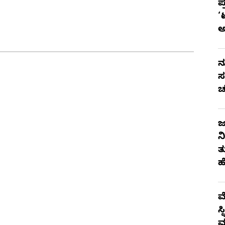
ಪ
‘
ನ
ಸ
ಚ
ಜ
ನ
ತ
ಹ
ಮ
ಸ
ಮ