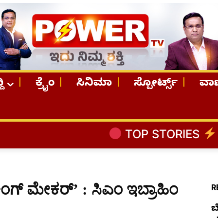
ದಿ
ಕ್ರೈಂ
ಸಿನಿಮಾ
ಸ್ಪೋರ್ಟ್ಸ್
ವಾಣ
TOP STORIES
ಬೆಂಗಳೂರಿನಿಂದ ಅ
ಕಿಂಗ್ ಮೇಕರ್’ : ಸಿಎಂ ಇಬ್ರಾಹಿಂ
R
ಬ