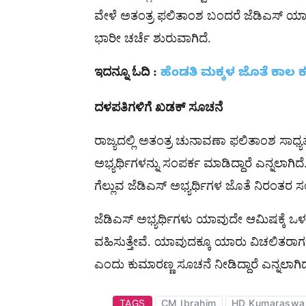
ವೇಳೆ ಅತಂತ್ರ ಫಲಿತಾಂಶ ಬಂದರೆ ಜೆಡಿಎಸ್ ಯಾವ 
ಭಾರೀ ಚರ್ಚೆ ಶುರುವಾಗಿದೆ.
ಇದನ್ನೂ
ಓದಿ
:
ಹೆಂಡತಿ ಮಕ್ಕಳ ಜೊತೆ ಕಾಲ 
ದಳಪತಿಗಳಿಗೆ
ಖಡಕ್
ಸೂಚನೆ
ರಾಜ್ಯದಲ್ಲಿ ಅತಂತ್ರ ಚುನಾವಣಾ ಫಲಿತಾಂಶ ಸಾಧ್ಯತೆ ಹ
ಅಭ್ಯರ್ಥಿಗಳನ್ನು ಸಂಪರ್ಕ ಮಾಡಿದ್ದಾರೆ ಎನ್ನಲಾಗಿದ
ಗೆಲ್ಲುವ ಜೆಡಿಎಸ್​ ಅಭ್ಯರ್ಥಿಗಳ ಜೊತೆ ನಿರಂತರ ಸಂಪ
ಜೆಡಿಎಸ್​ ಅಭ್ಯರ್ಥಿಗಳು ಯಾವುದೇ ಆಮಿಷಕ್ಕೆ ಒಳ
ವಹಿಸುತ್ತೇವೆ. ಯಾವುದಕ್ಕೂ ಯಾರು ವಿಚಲಿತರಾ
ಎಂದು ಕುಮಾರಣ್ಣ ಸೂಚನೆ ನೀಡಿದ್ದಾರೆ ಎನ್ನಲಾಗಿದ
TAGS
CM Ibrahim
HD Kumarasw