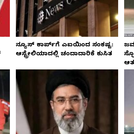
ನ್ಯೂಸ್ ಕಾರ್ಪ್‌ಗೆ ಎಐಯಿಂದ ಸಂಕಷ್ಟ:
ಜರ್
್
ಆಸ್ಟ್ರೇಲಿಯಾದಲ್ಲಿ ಚಂದಾದಾರಿಕೆ ಕುಸಿತ
ಸ್
ಆತ