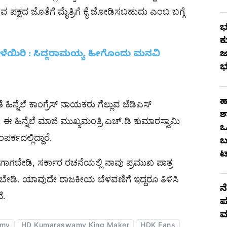
ಪಕ್ಷದ ಜೊತೆಗೆ ಮೈತ್ರಿಗೆ ಕೈ ಜೋಡಿಸಬಹುದು ಎಂಬ ಬಗ್ಗೆ
ಭ
ಕ
ಕಳೆಯಿರಿ : ಸಿದ್ದರಾಮಯ್ಯ ಹೀಗೊಂದು ಮನವಿ
ಜ
ಭ
ಹ
ಿನ್ನೆಲೆ ಕಾಂಗ್ರೆಸ್​ ನಾಯಕರು ಗೆಲ್ಲುವ ಜೆಡಿಎಸ್​
ಶ
ೆ. ಈ ಹಿನ್ನೆಲೆ ಮಾಜಿ ಮುಖ್ಯಮಂತ್ರಿ ಎಚ್​.ಡಿ ಕುಮಾರಸ್ವಾಮಿ
ಒ
ರ್ಕದಲ್ಲಿದ್ದಾರೆ.
ಬ
ಟ
ಗಾಗಬೇಡಿ, ಸರ್ಕಾರ ರಚನೆಯಲ್ಲಿ ನಾವು ಪ್ರಮುಖ ಪಾತ್ರ
ಗಬೇಡಿ. ಯಾವುದೇ ರಾಜಕೀಯ ಬೆಳವಣಿಗೆ ಇದ್ದರೂ ತಿಳಿಸಿ
ನ
ೆ.
ಪ
ಮ
amy
HD Kumaraswamy King Maker
HDK Fans